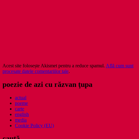
Acest site folosește Akismet pentru a reduce spamul.
Află cum sunt
procesate datele comentariilor tale
.
poezie de azi cu răzvan ţupa
actual
poeme
carte
english
media
Cookie Policy (EU)
caută