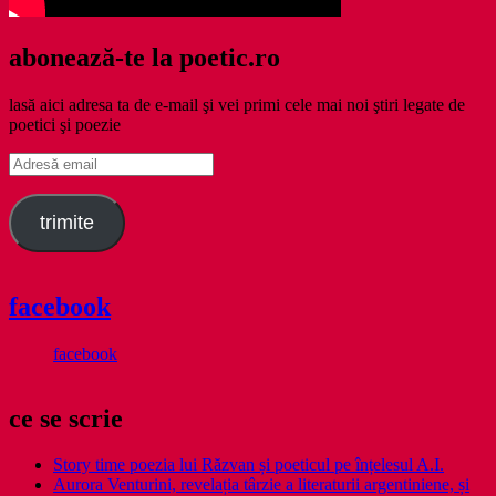
abonează-te la poetic.ro
lasă aici adresa ta de e-mail şi vei primi cele mai noi ştiri legate de
poetici şi poezie
Adresă
email
trimite
facebook
facebook
ce se scrie
Story time poezia lui Răzvan și poeticul pe înțelesul A.I.
Aurora Venturini, revelația târzie a literaturii argentiniene, și