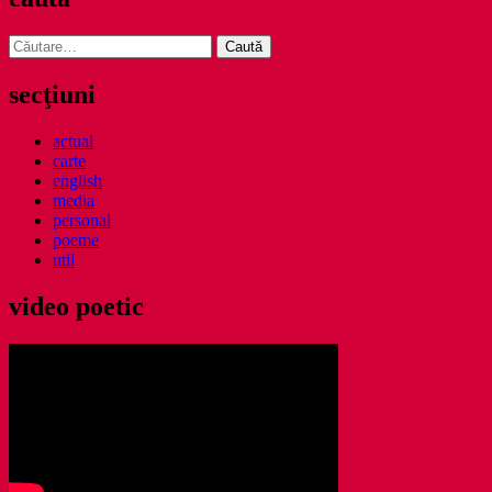
Caută
după:
secţiuni
actual
carte
english
media
personal
poeme
util
video poetic