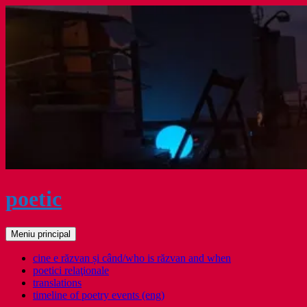
Sari
la
conținut
poetic
Caută
Meniu principal
cine e răzvan și când/who is răzvan and when
poetici relaţionale
translations
timeline of poetry events (eng)