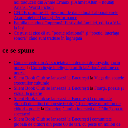
noi traduceri din Annie Ernaux și Ahmet Altan – noutăți
Anansi. World Fiction
CNDB propune 11 piese noi de dans după Laboaratoarele
Academiei de Dans și Performance
Familia ne aduce împreună! Festivalul familiei, ediția a VI-a,
la Iași
Ce gust ai zice că au ”poetic relațional” și ”poetic. interfața
sonoră” când sunt traduse în înghețată
ce se spune
Cum se vede din AI societatea cu demisii de președinți prin
poezie
la
Cum citește inteligența artificială două volume cu
poezie
Silent Book Club se lansează la București
la
Viaţa din spatele
execuţiilor culturale
Silent Book Club se lansează la București
la
Foarţă, poezie şi
vizual la galerie
Silent Book Club se lansează la București | comunitate
globală de cititori din peste 60 de țări, cu peste un milion de
cititori - poetic
la
Experiență audio imersivă de Călin Țopa în
spectacol
Silent Book Club se lansează la București | comunitate
globală de cititori din peste 60 de țări, cu peste un milion de