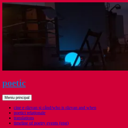
Sari
la
conținut
poetic
Caută
Meniu principal
cine e răzvan și când/who is răzvan and when
poetici relaţionale
translations
timeline of poetry events (eng)