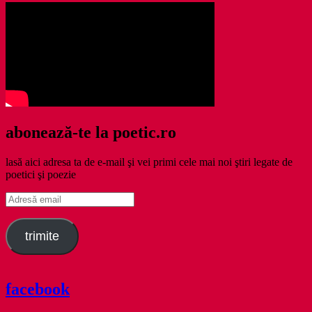
abonează-te la poetic.ro
lasă aici adresa ta de e-mail şi vei primi cele mai noi ştiri legate de
poetici şi poezie
Adresă
email
trimite
facebook