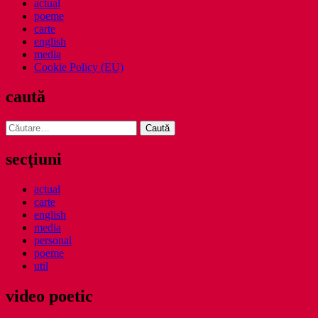
actual
poeme
carte
english
media
Cookie Policy (EU)
caută
Caută
după:
secţiuni
actual
carte
english
media
personal
poeme
util
video poetic