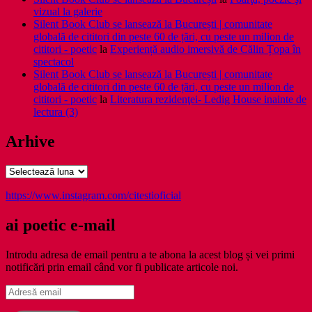
vizual la galerie
Silent Book Club se lansează la București | comunitate
globală de cititori din peste 60 de țări, cu peste un milion de
cititori - poetic
la
Experiență audio imersivă de Călin Țopa în
spectacol
Silent Book Club se lansează la București | comunitate
globală de cititori din peste 60 de țări, cu peste un milion de
cititori - poetic
la
Literatura rezidenţei- Ledig House inainte de
lectura (3)
Arhive
Arhive
https://www.instagram.com/citestioficial
ai poetic e-mail
Introdu adresa de email pentru a te abona la acest blog și vei primi
notificări prin email când vor fi publicate articole noi.
Adresă
email