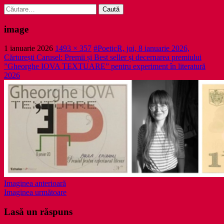
Caută
după:
image
1 ianuarie 2026
1493 × 357
#PoeticR, joi, 8 ianuarie 2026,
Cărturești Carusel: Premii și Best seller și decernarea premiului
”Gheorghe IOVA TEXTUARE” pentru experiment în literatură
2026
Imaginea anterioară
Imaginea următoare
Lasă un răspuns