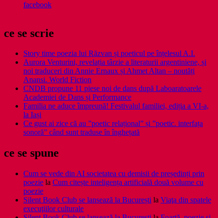
facebook
ce se scrie
Story time poezia lui Răzvan și poeticul pe înțelesul A.I.
Aurora Venturini, revelația târzie a literaturii argentiniene, și
noi traduceri din Annie Ernaux și Ahmet Altan – noutăți
Anansi. World Fiction
CNDB propune 11 piese noi de dans după Laboaratoarele
Academiei de Dans și Performance
Familia ne aduce împreună! Festivalul familiei, ediția a VI-a,
la Iași
Ce gust ai zice că au ”poetic relațional” și ”poetic. interfața
sonoră” când sunt traduse în înghețată
ce se spune
Cum se vede din AI societatea cu demisii de președinți prin
poezie
la
Cum citește inteligența artificială două volume cu
poezie
Silent Book Club se lansează la București
la
Viaţa din spatele
execuţiilor culturale
Silent Book Club se lansează la București
la
Foarţă, poezie şi