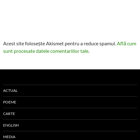
Acest site folosește Akismet pentru a reduce spamul.
Află cum
sunt procesate datele comentariilor tale
.
ACTUAL
POEME
CARTE
ENGLISH
MEDIA