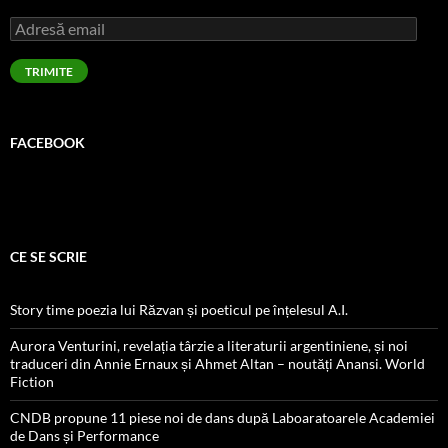
Adresă
email
TRIMITE
FACEBOOK
CE SE SCRIE
Story time poezia lui Răzvan și poeticul pe înțelesul A.I.
Aurora Venturini, revelația târzie a literaturii argentiniene, și noi
traduceri din Annie Ernaux și Ahmet Altan – noutăți Anansi. World
Fiction
CNDB propune 11 piese noi de dans după Laboaratoarele Academiei
de Dans și Performance