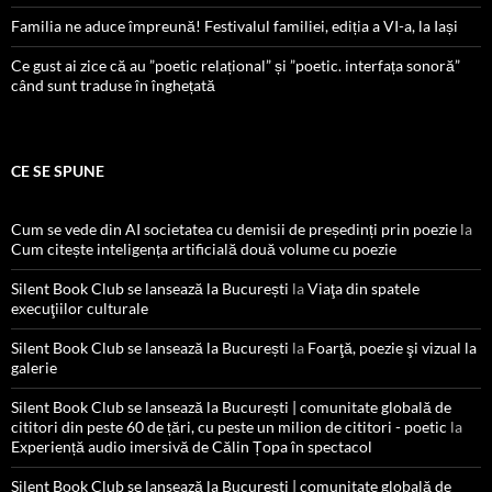
Familia ne aduce împreună! Festivalul familiei, ediția a VI-a, la Iași
Ce gust ai zice că au ”poetic relațional” și ”poetic. interfața sonoră”
când sunt traduse în înghețată
CE SE SPUNE
Cum se vede din AI societatea cu demisii de președinți prin poezie
la
Cum citește inteligența artificială două volume cu poezie
Silent Book Club se lansează la București
la
Viaţa din spatele
execuţiilor culturale
Silent Book Club se lansează la București
la
Foarţă, poezie şi vizual la
galerie
Silent Book Club se lansează la București | comunitate globală de
cititori din peste 60 de țări, cu peste un milion de cititori - poetic
la
Experiență audio imersivă de Călin Țopa în spectacol
Silent Book Club se lansează la București | comunitate globală de