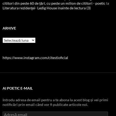
cititori din peste 60 de țări, cu peste un milion de cititori - poetic
la
Literatura rezidenţei- Ledig House inainte de lectura (3)
ARHIVE
Arhive
https://www.instagram.com/citestioficial
AI POETIC E-MAIL
Introdu adresa de email pentru a te abona la acest blog și vei primi
notificări prin email când vor fi publicate articole noi.
Adresă