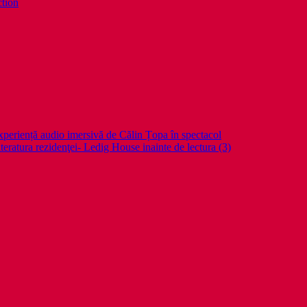
ction
periență audio imersivă de Călin Țopa în spectacol
teratura rezidenţei- Ledig House inainte de lectura (3)