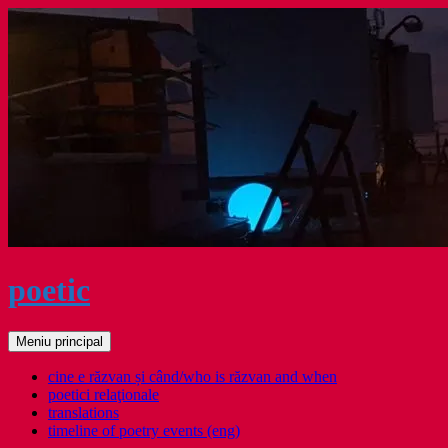
Sari
la
conținut
poetic
Caută
Meniu principal
cine e răzvan și când/who is răzvan and when
poetici relaţionale
translations
timeline of poetry events (eng)