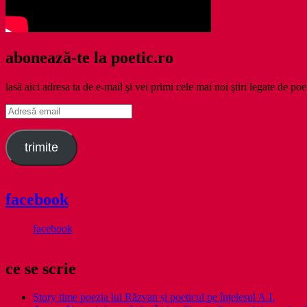
abonează-te la poetic.ro
lasă aici adresa ta de e-mail şi vei primi cele mai noi ştiri legate de poe
Adresă
email
trimite
facebook
facebook
ce se scrie
Story time poezia lui Răzvan și poeticul pe înțelesul A.I.