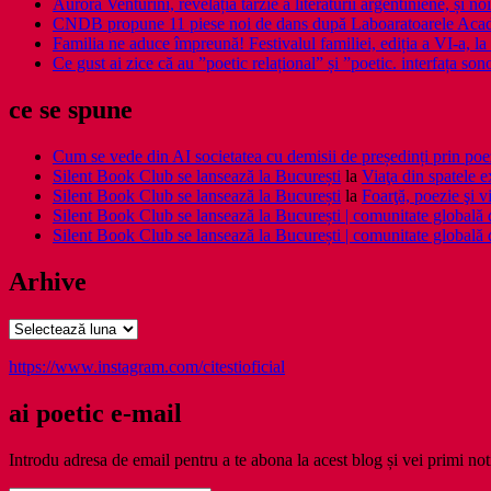
Aurora Venturini, revelația târzie a literaturii argentiniene, și
CNDB propune 11 piese noi de dans după Laboaratoarele Acad
Familia ne aduce împreună! Festivalul familiei, ediția a VI-a, la 
Ce gust ai zice că au ”poetic relațional” și ”poetic. interfața so
ce se spune
Cum se vede din AI societatea cu demisii de președinți prin poe
Silent Book Club se lansează la București
la
Viaţa din spatele e
Silent Book Club se lansează la București
la
Foarţă, poezie şi vi
Silent Book Club se lansează la București | comunitate globală de 
Silent Book Club se lansează la București | comunitate globală de 
Arhive
Arhive
https://www.instagram.com/citestioficial
ai poetic e-mail
Introdu adresa de email pentru a te abona la acest blog și vei primi noti