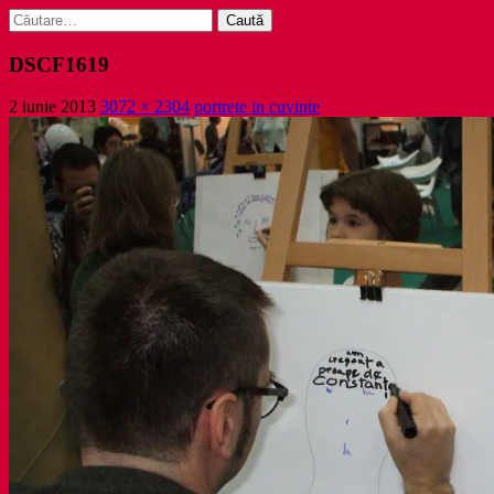
Caută
după:
DSCF1619
2 iunie 2013
3072 × 2304
portrete in cuvinte