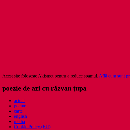
Acest site folosește Akismet pentru a reduce spamul.
Află cum sunt pro
poezie de azi cu răzvan ţupa
actual
poeme
carte
english
media
Cookie Policy (EU)