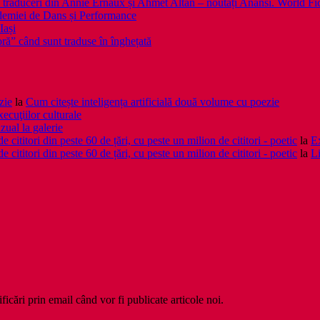
 noi traduceri din Annie Ernaux și Ahmet Altan – noutăți Anansi. World Fi
emiei de Dans și Performance
Iași
noră” când sunt traduse în înghețată
zie
la
Cum citește inteligența artificială două volume cu poezie
xecuţiilor culturale
zual la galerie
cititori din peste 60 de țări, cu peste un milion de cititori - poetic
la
Ex
cititori din peste 60 de țări, cu peste un milion de cititori - poetic
la
Li
ficări prin email când vor fi publicate articole noi.