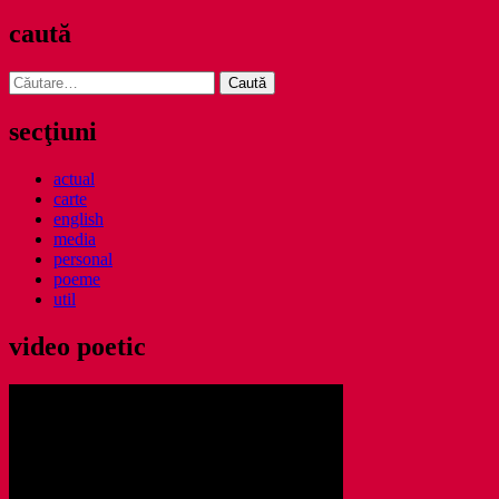
caută
Caută
după:
secţiuni
actual
carte
english
media
personal
poeme
util
video poetic