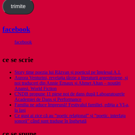
trimite
facebook
facebook
ce se scrie
Story time poezia lui Răzvan și poeticul pe înțelesul A.I.
Aurora Venturini, revelația târzie a literaturii argentiniene, și
noi traduceri din Annie Ernaux și Ahmet Altan – noutăți
Anansi. World Fiction
CNDB propune 11 piese noi de dans după Laboaratoarele
Academiei de Dans și Performance
Familia ne aduce împreună! Festivalul familiei, ediția a VI-a,
la Iași
Ce gust ai zice că au ”poetic relațional” și ”poetic. interfața
sonoră” când sunt traduse în înghețată
ce se spune