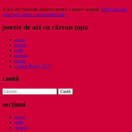
Acest site folosește Akismet pentru a reduce spamul.
Află cum sunt
procesate datele comentariilor tale
.
poezie de azi cu răzvan ţupa
actual
poeme
carte
english
media
Cookie Policy (EU)
caută
Caută
după:
secţiuni
actual
carte
english