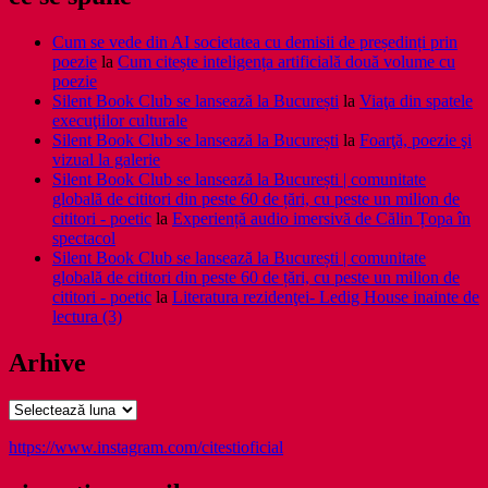
Cum se vede din AI societatea cu demisii de președinți prin
poezie
la
Cum citește inteligența artificială două volume cu
poezie
Silent Book Club se lansează la București
la
Viaţa din spatele
execuţiilor culturale
Silent Book Club se lansează la București
la
Foarţă, poezie şi
vizual la galerie
Silent Book Club se lansează la București | comunitate
globală de cititori din peste 60 de țări, cu peste un milion de
cititori - poetic
la
Experiență audio imersivă de Călin Țopa în
spectacol
Silent Book Club se lansează la București | comunitate
globală de cititori din peste 60 de țări, cu peste un milion de
cititori - poetic
la
Literatura rezidenţei- Ledig House inainte de
lectura (3)
Arhive
Arhive
https://www.instagram.com/citestioficial