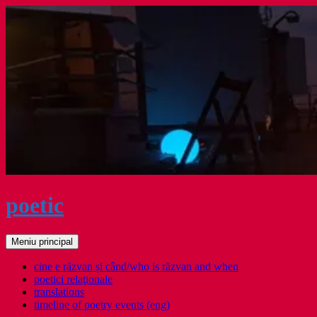
Sari
la
conținut
poetic
Caută
Meniu principal
cine e răzvan și când/who is răzvan and when
poetici relaţionale
translations
timeline of poetry events (eng)