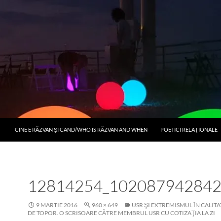
CINE E RĂZVAN ȘI CÂND/WHO IS RĂZVAN AND WHEN
POETICI RELAŢIONALE
12814254_10208794284
9 MARTIE 2016
960 × 649
USR ŞI EXTREMISMUL ÎN CALIT
DE TOPOR. O SCRISOARE CĂTRE MEMBRUL USR CU COTIZAŢIA LA ZI