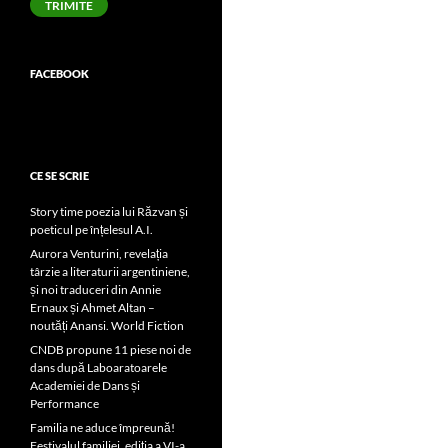
TRIMITE
FACEBOOK
CE SE SCRIE
Story time poezia lui Răzvan și
poeticul pe înțelesul A.I.
Aurora Venturini, revelația
târzie a literaturii argentiniene,
și noi traduceri din Annie
Ernaux și Ahmet Altan –
noutăți Anansi. World Fiction
CNDB propune 11 piese noi de
dans după Laboaratoarele
Academiei de Dans și
Performance
Familia ne aduce împreună!
Festivalul familiei, ediția a VI-a,