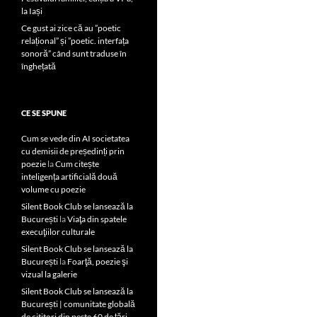
la Iași
Ce gust ai zice că au ”poetic
relațional” și ”poetic. interfața
sonoră” când sunt traduse în
înghețată
CE SE SPUNE
Cum se vede din AI societatea
cu demisii de președinți prin
poezie
la
Cum citește
inteligența artificială două
volume cu poezie
Silent Book Club se lansează la
București
la
Viaţa din spatele
execuţiilor culturale
Silent Book Club se lansează la
București
la
Foarţă, poezie şi
vizual la galerie
Silent Book Club se lansează la
București | comunitate globală
de cititori din peste 60 de țări,