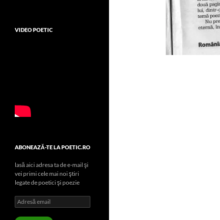
VIDEO POETIC
ABONEAZĂ-TE LA POETIC.RO
lasă aici adresa ta de e-mail şi
vei primi cele mai noi ştiri
legate de poetici şi poezie
Adresă
email