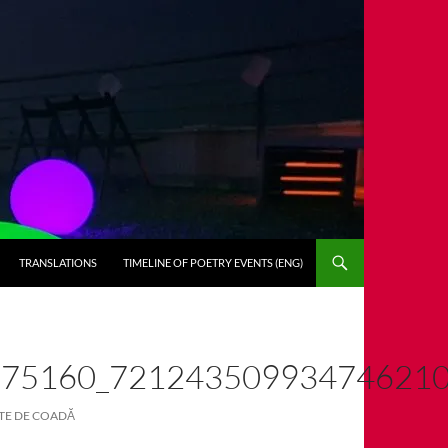
TRANSLATIONS
TIMELINE OF POETRY EVENTS (ENG)
275160_72124350993474621
ATE DE COADĂ