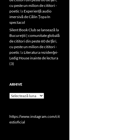
cu peste un milion de cititori -
poetic
la
Experiență audio
imersivă de Călin Țopa în
spectacol
Silent Book Club se lansează la
București | comunitate globală
de cititori din peste 60 de țări,
cu peste un milion de cititori -
poetic
la
Literatura rezidenţei-
Ledig House inainte de lectura
(3)
ARHIVE
Arhive
https://www.instagram.com/cit
estioficial