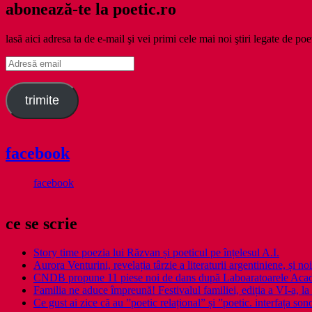
abonează-te la poetic.ro
lasă aici adresa ta de e-mail şi vei primi cele mai noi ştiri legate de poe
Adresă
email
trimite
facebook
facebook
ce se scrie
Story time poezia lui Răzvan și poeticul pe înțelesul A.I.
Aurora Venturini, revelația târzie a literaturii argentiniene, și
CNDB propune 11 piese noi de dans după Laboaratoarele Acad
Familia ne aduce împreună! Festivalul familiei, ediția a VI-a, la 
Ce gust ai zice că au ”poetic relațional” și ”poetic. interfața so