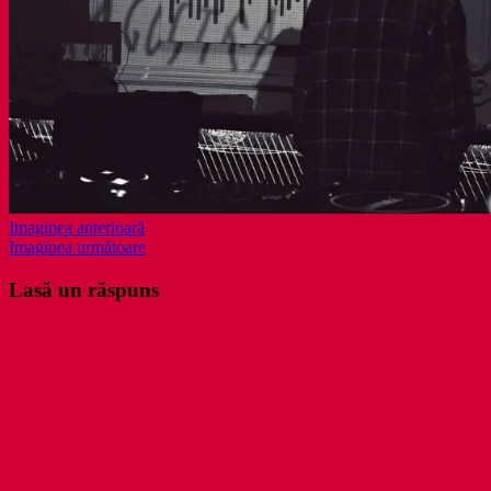
Imaginea anterioară
Imaginea următoare
Lasă un răspuns