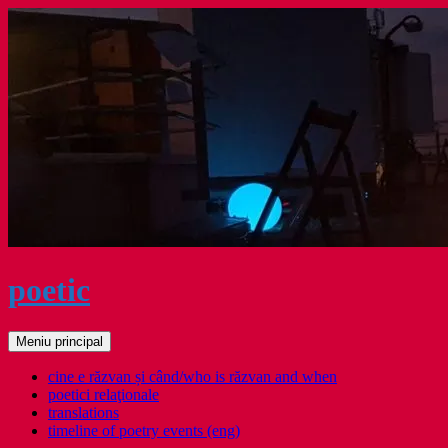
Sari
la
conținut
poetic
Caută
Meniu principal
cine e răzvan și când/who is răzvan and when
poetici relaţionale
translations
timeline of poetry events (eng)