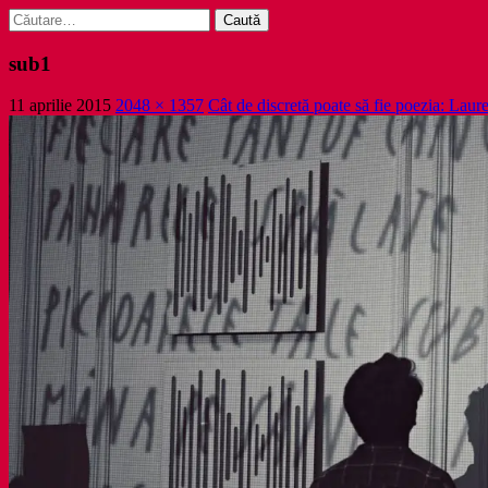
Caută
după:
sub1
11 aprilie 2015
2048 × 1357
Cât de discretă poate să fie poezia: Laur