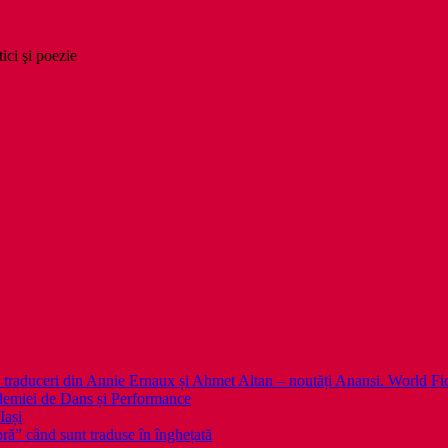
tici şi poezie
 noi traduceri din Annie Ernaux și Ahmet Altan – noutăți Anansi. World Fi
emiei de Dans și Performance
Iași
noră” când sunt traduse în înghețată