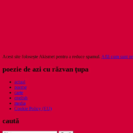
Acest site folosește Akismet pentru a reduce spamul.
Află cum sunt pro
poezie de azi cu răzvan ţupa
actual
poeme
carte
english
media
Cookie Policy (EU)
caută