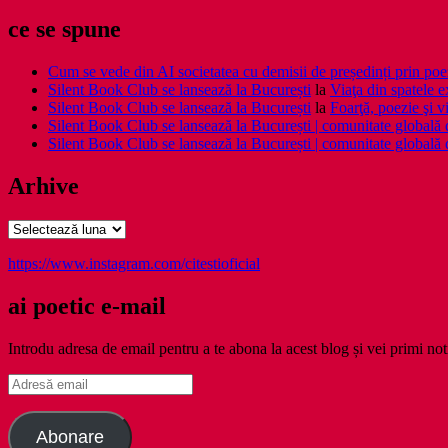
ce se spune
Cum se vede din AI societatea cu demisii de președinți prin poe
Silent Book Club se lansează la București
la
Viaţa din spatele e
Silent Book Club se lansează la București
la
Foarţă, poezie şi vi
Silent Book Club se lansează la București | comunitate globală de 
Silent Book Club se lansează la București | comunitate globală de 
Arhive
Arhive
https://www.instagram.com/citestioficial
ai poetic e-mail
Introdu adresa de email pentru a te abona la acest blog și vei primi noti
Adresă
email
Abonare