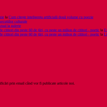
zie
la
Cum citește inteligența artificială două volume cu poezie
xecuţiilor culturale
zual la galerie
cititori din peste 60 de țări, cu peste un milion de cititori - poetic
la
Ex
cititori din peste 60 de țări, cu peste un milion de cititori - poetic
la
Li
ficări prin email când vor fi publicate articole noi.