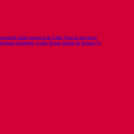
periență audio imersivă de Călin Țopa în spectacol
teratura rezidenţei- Ledig House inainte de lectura (3)