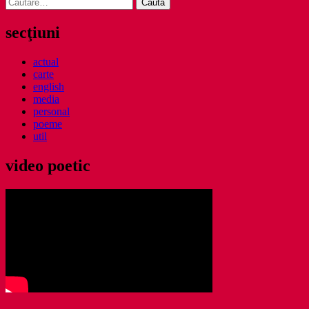
Caută
după:
secţiuni
actual
carte
english
media
personal
poeme
util
video poetic