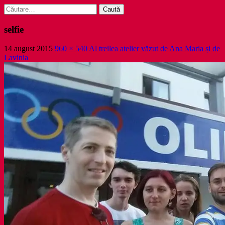
Caută
după:
selfie
14 august 2015
960 × 540
Al treilea atelier văzut de Ana Maria și de
Lavinia