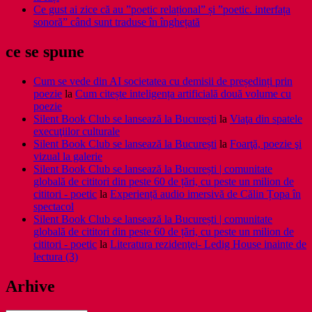
Ce gust ai zice că au ”poetic relațional” și ”poetic. interfața
sonoră” când sunt traduse în înghețată
ce se spune
Cum se vede din AI societatea cu demisii de președinți prin
poezie
la
Cum citește inteligența artificială două volume cu
poezie
Silent Book Club se lansează la București
la
Viaţa din spatele
execuţiilor culturale
Silent Book Club se lansează la București
la
Foarţă, poezie şi
vizual la galerie
Silent Book Club se lansează la București | comunitate
globală de cititori din peste 60 de țări, cu peste un milion de
cititori - poetic
la
Experiență audio imersivă de Călin Țopa în
spectacol
Silent Book Club se lansează la București | comunitate
globală de cititori din peste 60 de țări, cu peste un milion de
cititori - poetic
la
Literatura rezidenţei- Ledig House inainte de
lectura (3)
Arhive