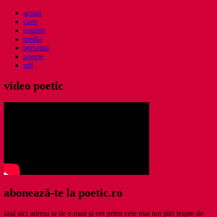
actual
carte
english
media
personal
poeme
util
video poetic
abonează-te la poetic.ro
lasă aici adresa ta de e-mail şi vei primi cele mai noi ştiri legate de