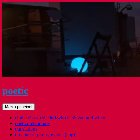
Sari
la
conținut
poetic
Caută
Meniu principal
cine e răzvan și când/who is răzvan and when
poetici relaţionale
translations
timeline of poetry events (eng)