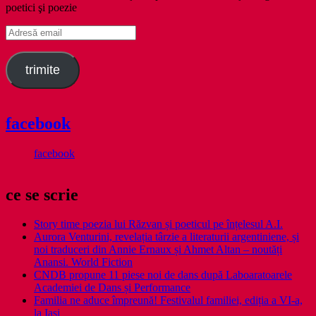
poetici şi poezie
Adresă
email
trimite
facebook
facebook
ce se scrie
Story time poezia lui Răzvan și poeticul pe înțelesul A.I.
Aurora Venturini, revelația târzie a literaturii argentiniene, și
noi traduceri din Annie Ernaux și Ahmet Altan – noutăți
Anansi. World Fiction
CNDB propune 11 piese noi de dans după Laboaratoarele
Academiei de Dans și Performance
Familia ne aduce împreună! Festivalul familiei, ediția a VI-a,
la Iași