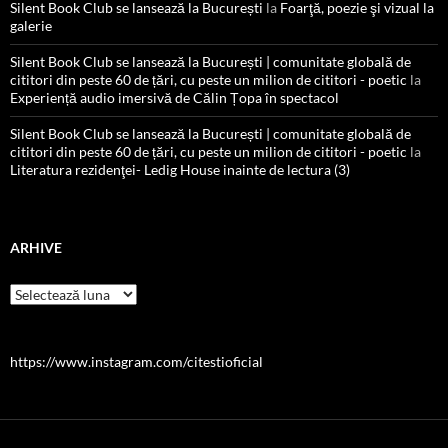
Silent Book Club se lansează la București
la
Foarţă, poezie şi vizual la
galerie
Silent Book Club se lansează la București | comunitate globală de
cititori din peste 60 de țări, cu peste un milion de cititori - poetic
la
Experiență audio imersivă de Călin Țopa în spectacol
Silent Book Club se lansează la București | comunitate globală de
cititori din peste 60 de țări, cu peste un milion de cititori - poetic
la
Literatura rezidenţei- Ledig House inainte de lectura (3)
ARHIVE
Arhive
https://www.instagram.com/citestioficial