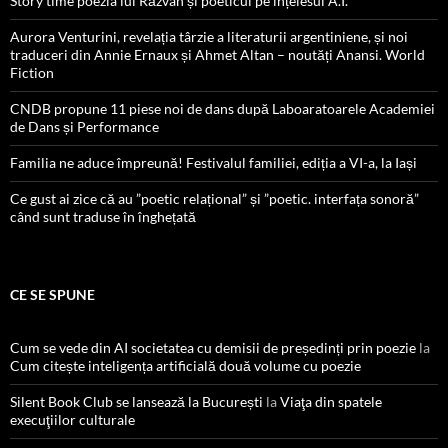
Story time poezia lui Răzvan și poeticul pe înțelesul A.I.
Aurora Venturini, revelația târzie a literaturii argentiniene, și noi
traduceri din Annie Ernaux și Ahmet Altan – noutăți Anansi. World
Fiction
CNDB propune 11 piese noi de dans după Laboaratoarele Academiei
de Dans și Performance
Familia ne aduce împreună! Festivalul familiei, ediția a VI-a, la Iași
Ce gust ai zice că au ”poetic relațional” și ”poetic. interfața sonoră”
când sunt traduse în înghețată
CE SE SPUNE
Cum se vede din AI societatea cu demisii de președinți prin poezie
la
Cum citește inteligența artificială două volume cu poezie
Silent Book Club se lansează la București
la
Viaţa din spatele
execuţiilor culturale