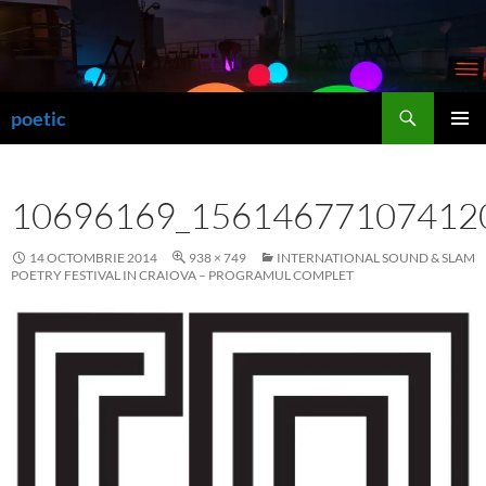
Sari
la
conținut
Caută
poetic
MENIU
PRINCI
10696169_15614677107412
14 OCTOMBRIE 2014
938 × 749
INTERNATIONAL SOUND & SLAM
POETRY FESTIVAL IN CRAIOVA – PROGRAMUL COMPLET