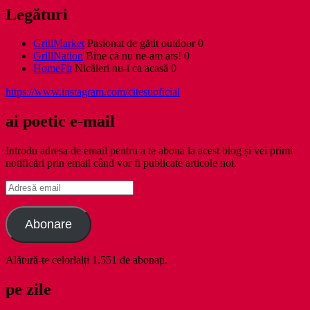
Legături
GrillMarket
Pasionat de gătit outdoor 0
GrillNation
Bine că nu ne-am ars! 0
HomeFit
Nicăieri nu-i ca acasă 0
https://www.instagram.com/citestioficial
ai poetic e-mail
Introdu adresa de email pentru a te abona la acest blog și vei primi
notificări prin email când vor fi publicate articole noi.
Adresă
email
Abonare
Alătură-te celorlalți 1.551 de abonați.
pe zile