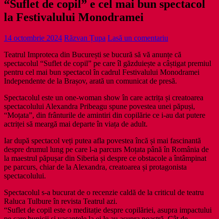
“Suflet de copil” e cel mai bun spectacol
la Festivalului Monodramei
14 octombrie 2024
Răzvan Țupa
Lasă un comentariu
Teatrul Improteca din București se bucură să vă anunțe că
spectacolul “Suflet de copil” pe care îl găzduiește a câștigat premiul
pentru cel mai bun spectacol în cadrul Festivalului Monodramei
Independente de la Brașov, arată un comunicat de presă.
Spectacolul este un one-woman show în care actrița și creatoarea
spectacolului Alexandra Pribeagu spune povestea unei păpuși,
“Moțata”, din frânturile de amintiri din copilărie ce i-au dat putere
actriței să meargă mai departe în viața de adult.
Iar după spectacol veți putea afla povestea încă și mai fascinantă
despre drumul lung pe care l-a parcurs Moțata până în România de
la maestrul păpușar din Siberia și despre ce obstacole a întâmpinat
pe parcurs, chiar de la Alexandra, creatoarea și protagonista
spectacolului.
Spectacolul s-a bucurat de o recenzie caldă de la criticul de teatru
Raluca Tulbure în revista Teatrul azi.
“Suflet de copil este o meditație despre copilăriei, asupra impactului
pe care bunicii și vacanțele la ei le au asupra noastră. Cât de