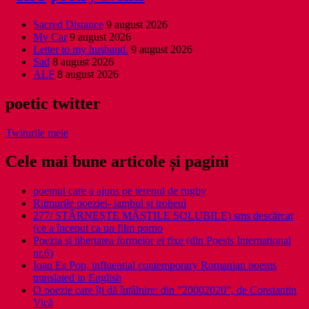
Sacred Distance
9 august 2026
My Car
9 august 2026
Letter to my husband.
9 august 2026
Sad
8 august 2026
ALF
8 august 2026
poetic twitter
Twiturile mele
Cele mai bune articole și pagini
poemul care a ajuns pe terenul de rugby
Ritmurile poeziei- iambul și troheul
277/ STÂRNEȘTE MĂȘTILE SOLUBILE) sms descărcat
(ce a început ca un film porno
Poezia şi libertatea formelor ei fixe (din Poesis International
nr.6)
Ioan Es Pop, influential contemporary Romanian poems
translated in English
O poezie care îți dă întâlnire: din ”20002020”, de Constantin
Vică