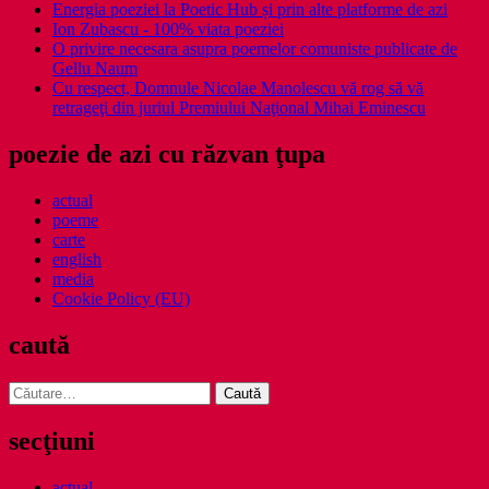
Energia poeziei la Poetic Hub și prin alte platforme de azi
Ion Zubascu - 100% viata poeziei
O privire necesara asupra poemelor comuniste publicate de
Gellu Naum
Cu respect, Domnule Nicolae Manolescu vă rog să vă
retrageţi din juriul Premiului Naţional Mihai Eminescu
poezie de azi cu răzvan ţupa
actual
poeme
carte
english
media
Cookie Policy (EU)
caută
Caută
după:
secţiuni
actual