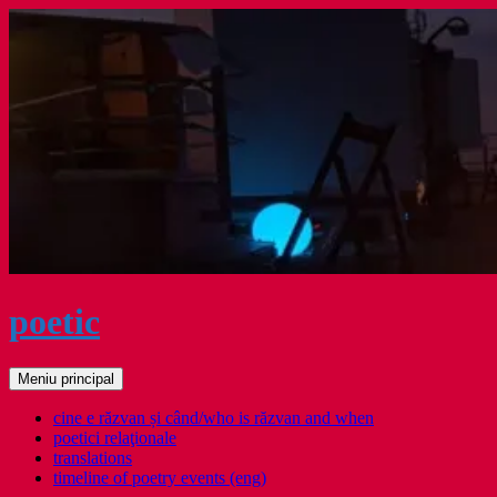
Sari
la
conținut
poetic
Caută
Meniu principal
cine e răzvan și când/who is răzvan and when
poetici relaţionale
translations
timeline of poetry events (eng)