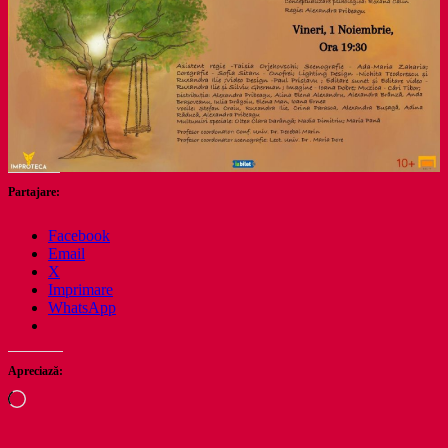
Partajare:
Facebook
Email
X
Imprimare
WhatsApp
Apreciază:
Încarc...