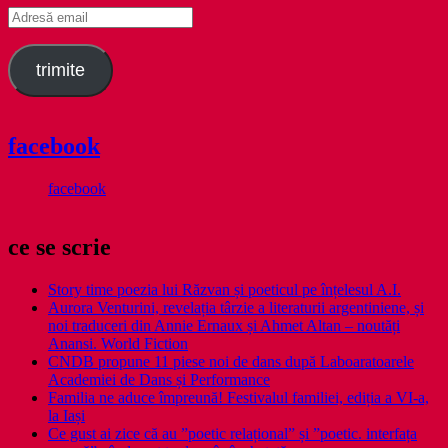
Adresă
email
trimite
facebook
facebook
ce se scrie
Story time poezia lui Răzvan și poeticul pe înțelesul A.I.
Aurora Venturini, revelația târzie a literaturii argentiniene, și
noi traduceri din Annie Ernaux și Ahmet Altan – noutăți
Anansi. World Fiction
CNDB propune 11 piese noi de dans după Laboaratoarele
Academiei de Dans și Performance
Familia ne aduce împreună! Festivalul familiei, ediția a VI-a,
la Iași
Ce gust ai zice că au ”poetic relațional” și ”poetic. interfața