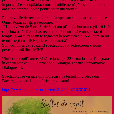
importantă este copilăria, cum amintirile ne năpădesc la un moment
dat și ne hrănesc, poate pentru tot restul vieții.”
Printre zecile de recomandări de la spectatori, ne-a atras atenția cea a
Oanei Popa, actriță și regizoare:
“ L-am văzut de 5 ori. Si de 5 ori am plâns de bucuria regăsirii la fel
ca prima oară. De ce l-as recomanda? Pentru că e un spectacol
terapie. N-ai cum să nu te regăsești în povestea aia. N-ai cum să nu
te întâlnești cu TINE (cel/cea adevarat/ă)
Sunt convinsă că revăzând spectacolul voi redescoperi o nouă
poveste uitată din.. MINE ”
“Suflet de copil” urmează să se joace pe 22 octombrie la Timișoara
în cadrul festivalului internațional Sunlight Theatre Performative
Dialogues II.
Spectacolul se va juca din nou acasă, la teatrul Improteca din
București, vineri 1 noiembrie, arată teatrul.
https://www.facebook.com/events/1075605710761674