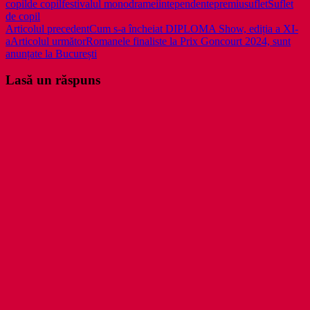
copil
de copil
festivalul monodramei
intependente
premiu
suflet
Suflet
de copil
Navigare
Articolul precedent
Cum s-a încheiat DIPLOMA Show, ediția a XI-
a
Articolul următor
Romanele finaliste la Prix Goncourt 2024, sunt
în
anunțate la București
articole
Lasă un răspuns