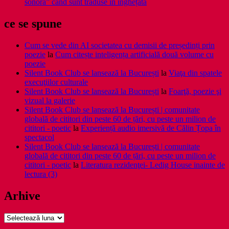
sonoră” când sunt traduse în înghețată
ce se spune
Cum se vede din AI societatea cu demisii de președinți prin
poezie
la
Cum citește inteligența artificială două volume cu
poezie
Silent Book Club se lansează la București
la
Viaţa din spatele
execuţiilor culturale
Silent Book Club se lansează la București
la
Foarţă, poezie şi
vizual la galerie
Silent Book Club se lansează la București | comunitate
globală de cititori din peste 60 de țări, cu peste un milion de
cititori - poetic
la
Experiență audio imersivă de Călin Țopa în
spectacol
Silent Book Club se lansează la București | comunitate
globală de cititori din peste 60 de țări, cu peste un milion de
cititori - poetic
la
Literatura rezidenţei- Ledig House inainte de
lectura (3)
Arhive
Arhive