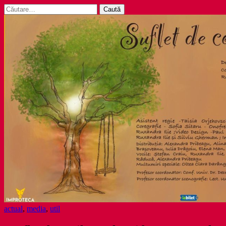
Caută
după:
actual
,
media
,
util