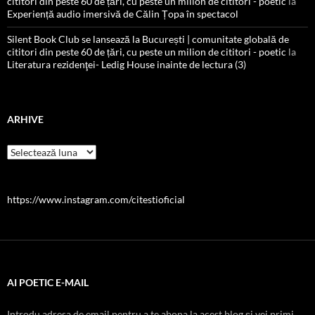
cititori din peste 60 de țări, cu peste un milion de cititori - poetic
la
Experiență audio imersivă de Călin Țopa în spectacol
Silent Book Club se lansează la București | comunitate globală de
cititori din peste 60 de țări, cu peste un milion de cititori - poetic
la
Literatura rezidenţei- Ledig House inainte de lectura (3)
ARHIVE
Arhive
https://www.instagram.com/citestioficial
AI POETIC E-MAIL
Introdu adresa de email pentru a te abona la acest blog și vei primi