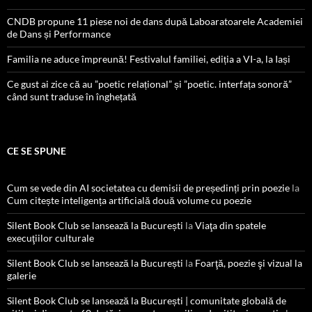
CNDB propune 11 piese noi de dans după Laboaratoarele Academiei
de Dans și Performance
Familia ne aduce împreună! Festivalul familiei, ediția a VI-a, la Iași
Ce gust ai zice că au ”poetic relațional” și ”poetic. interfața sonoră”
când sunt traduse în înghețată
CE SE SPUNE
Cum se vede din AI societatea cu demisii de președinți prin poezie
la
Cum citește inteligența artificială două volume cu poezie
Silent Book Club se lansează la București
la
Viaţa din spatele
execuţiilor culturale
Silent Book Club se lansează la București
la
Foarţă, poezie şi vizual la
galerie
Silent Book Club se lansează la București | comunitate globală de