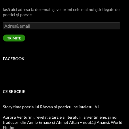
lasă aici adresa ta de e-mail şi vei primi cele mai noi ştiri legate de
poetici şi poezie
Adresă
email
TRIMITE
FACEBOOK
CE SE SCRIE
Story time poezia lui Răzvan și poeticul pe înțelesul A.I.
Aurora Venturini, revelația târzie a literaturii argentiniene, și noi
traduceri din Annie Ernaux și Ahmet Altan – noutăți Anansi. World
Fiction