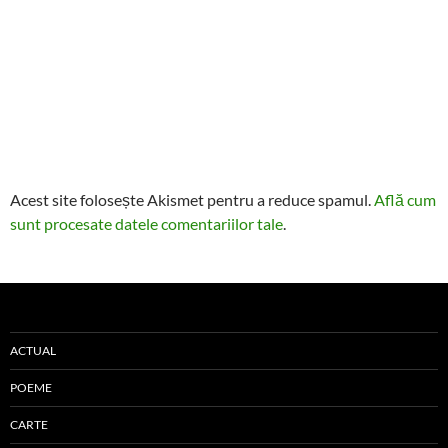
Acest site folosește Akismet pentru a reduce spamul.
Află cum
sunt procesate datele comentariilor tale
.
ACTUAL
POEME
CARTE