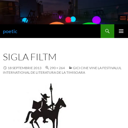
Sari
la
conținut
Caută
poetic
MENIU
PRINCI
SIGLA FILTM
18 SEPTEMBRIE 2013
290 × 264
GICI CINE VINE LA FESTIVALUL
INTERNATIONAL DE LITERATURA DE LA TIMISOARA