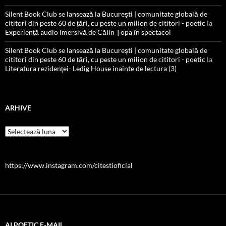
Silent Book Club se lansează la București | comunitate globală de
cititori din peste 60 de țări, cu peste un milion de cititori - poetic
la
Experiență audio imersivă de Călin Țopa în spectacol
Silent Book Club se lansează la București | comunitate globală de
cititori din peste 60 de țări, cu peste un milion de cititori - poetic
la
Literatura rezidenţei- Ledig House inainte de lectura (3)
ARHIVE
Arhive
https://www.instagram.com/citestioficial
AI POETIC E-MAIL