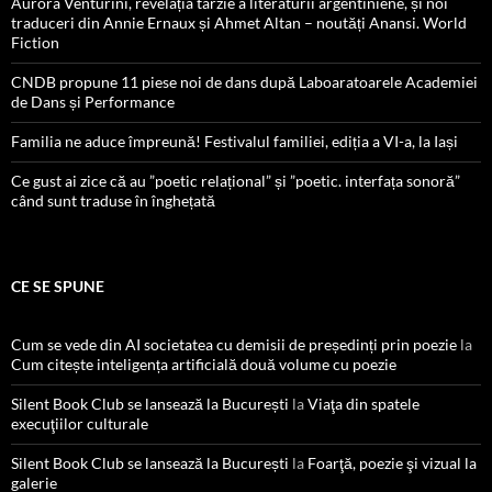
Aurora Venturini, revelația târzie a literaturii argentiniene, și noi
traduceri din Annie Ernaux și Ahmet Altan – noutăți Anansi. World
Fiction
CNDB propune 11 piese noi de dans după Laboaratoarele Academiei
de Dans și Performance
Familia ne aduce împreună! Festivalul familiei, ediția a VI-a, la Iași
Ce gust ai zice că au ”poetic relațional” și ”poetic. interfața sonoră”
când sunt traduse în înghețată
CE SE SPUNE
Cum se vede din AI societatea cu demisii de președinți prin poezie
la
Cum citește inteligența artificială două volume cu poezie
Silent Book Club se lansează la București
la
Viaţa din spatele
execuţiilor culturale
Silent Book Club se lansează la București
la
Foarţă, poezie şi vizual la
galerie