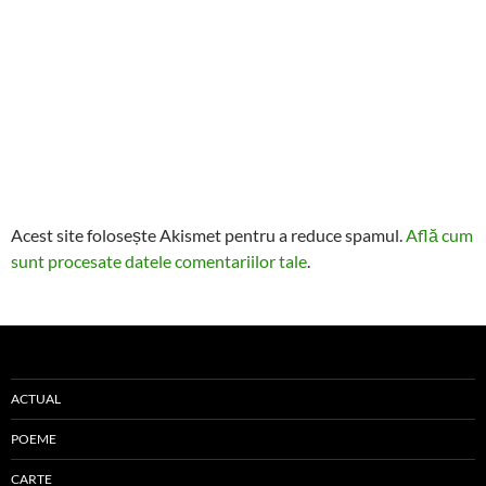
Acest site folosește Akismet pentru a reduce spamul.
Află cum
sunt procesate datele comentariilor tale
.
ACTUAL
POEME
CARTE