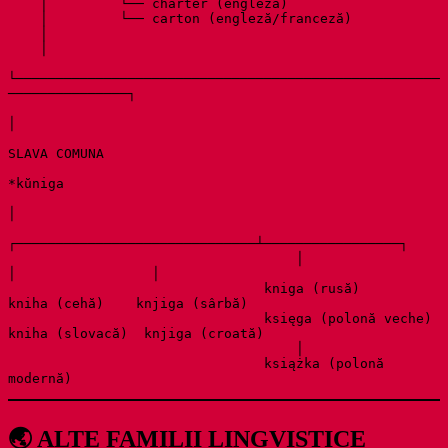
    │         └── charter (engleză)

    │         └── carton (engleză/franceză)

    │

    │

└─────────────────────────────────────────────────────
───────────────┐

│

SLAVA COMUNA

*kŭniga

│

┌──────────────────────────────┴─────────────────┐

                                    │                              
│                 │

                                kniga (rusă)                  
kniha (cehă)    knjiga (sârbă)

                                księga (polonă veche)         
kniha (slovacă)  knjiga (croată)

                                    │

                                książka (polonă 
modernă)
🌏 ALTE FAMILII LINGVISTICE