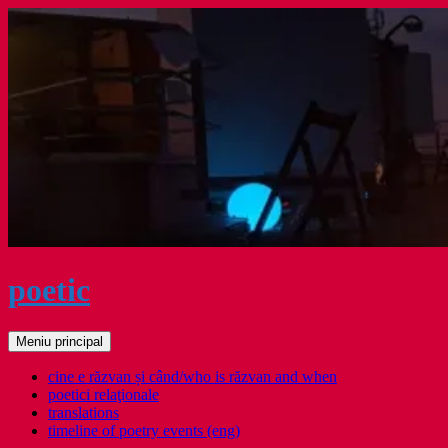
Sari
la
conținut
poetic
Caută
Meniu principal
cine e răzvan și când/who is răzvan and when
poetici relaţionale
translations
timeline of poetry events (eng)