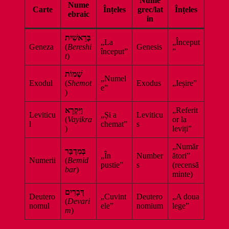
Nume
Nume
Carte
Înțeles
grec/lat
Înțeles
ebraic
in
בְּרֵאשִׁית
„La
„Început
Geneza
(
Bereshi
Genesis
început”
”
t
)
שְׁמוֹת
„Numel
Exodul
(
Shemot
Exodus
„Ieșire”
e”
)
וַיִּקְרָא
„Referit
Leviticu
„Și a
Leviticu
(
Vayikra
or la
l
chemat”
s
)
leviți”
„Număr
בְּמִדְבַּר
„În
Number
ători”
Numerii
(
Bemid
pustie”
s
(recensă
bar
)
minte)
דְּבָרִים
Deutero
„Cuvint
Deutero
„A doua
(
Devari
nomul
ele”
nomium
lege”
m
)