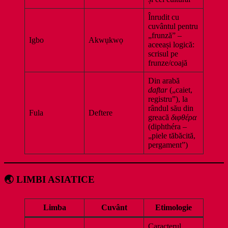
Înrudit cu
cuvântul pentru
„frunză” –
Igbo
Akwụkwọ
aceeași logică:
scrisul pe
frunze/coajă
Din arabă
daftar
(„caiet,
registru”), la
rândul său din
Fula
Deftere
greacă
διφθέρα
(diphthéra –
„piele tăbăcită,
pergament”)
🌏
LIMBI ASIATICE
Limba
Cuvânt
Etimologie
Caracterul