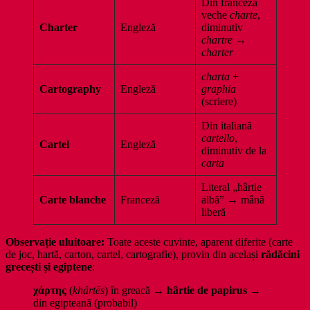
Din franceza
veche
charte
,
Charter
Engleză
diminutiv
chartre
→
charter
charta
+
Cartography
Engleză
graphia
(scriere)
Din italiană
cartello
,
Cartel
Engleză
diminutiv de la
carta
Literal „hârtie
Carte blanche
Franceză
albă” → mână
liberă
Observație uluitoare:
Toate aceste cuvinte, aparent diferite (carte
de joc, hartă, carton, cartel, cartografie), provin din același
rădăcini
grecești și egiptene
:
χάρτης
(
khártēs
) în greacă →
hârtie de papirus
→
din egipteană (probabil)