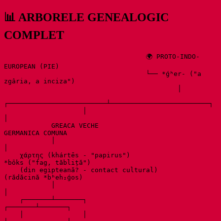
📊 ARBORELE GENEALOGIC
COMPLET
                                    🌍 PROTO-INDO-
EUROPEAN (PIE)

                                    └── *ǵʰer- ("a 
zgâria, a inciza")

                                            │

┌─────────────────────────┴─────────────────────────┐

                    │                                                   
│

            GREACA VECHE                                         
GERMANICA COMUNA

            │                                                   
│

    χάρτης (khártēs - "papirus")                        
*bōks ("fag, tăbliță")

    (din egipteană? - contact cultural)                  
(rădăcină *bʰeh₂ǵos)

            │                                                   
│

    ┌───────┴───────┐                                   
┌───────┴───────┐

    │               │                                   