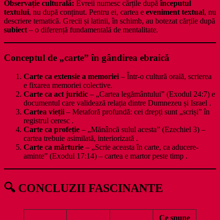
Observație culturală:
Evreii numesc cărțile după
începutul
textului
, nu după conținut. Pentru ei, cartea e
eveniment textual
, nu
descriere tematică. Grecii și latinii, în schimb, au botezat cărțile după
subiect
– o diferență fundamentală de mentalitate.
Conceptul de „carte” în gândirea ebraică
Carte ca extensie a memoriei
– Într-o cultură orală, scrierea
e fixarea memoriei colective.
Carte ca act juridic
– „Cartea legământului” (Exodul 24:7) e
documentul care validează relația dintre Dumnezeu și Israel .
Cartea vieții
– Metaforă profundă: cei drepți sunt „scriși” în
registrul ceresc .
Carte ca profeție
– „Mănâncă sulul acesta” (Ezechiel 3) –
cartea trebuie asimilată, interiorizată .
Carte ca mărturie
– „Scrie aceasta în carte, ca aducere-
aminte” (Exodul 17:14) – cartea e martor peste timp .
🔍 CONCLUZII FASCINANTE
Ce spune