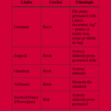
Limba
Cuvânt
Etimologie
Din proto-
germanică
bōks
(„literă,
document, fag”
Germană
Buch
– pentru că
runele erau
scrise pe tăblițe
de fag)
Aceeași
Engleză
Book
rădăcină proto-
germanică
bōks
Aceeași
Olandeză
Boek
rădăcină
Moștenit din
Afrikaans
Boek
olandeză
Aceeași
Suedeză/Danez
Bok
rădăcină proto-
ă/Norvegiană
germanică