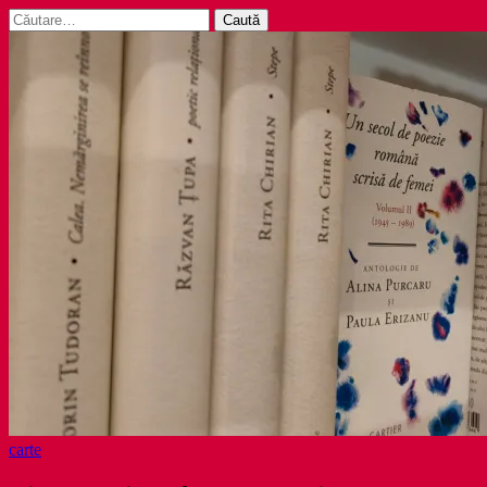
Caută
după:
carte