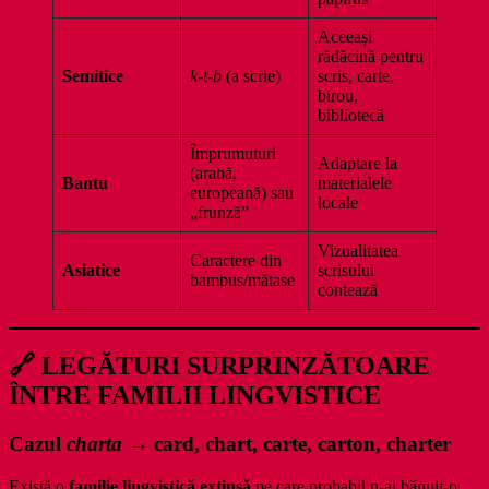
Aceeași
rădăcină pentru
Semitice
k-t-b
(a scrie)
scris, carte,
birou,
bibliotecă
Împrumuturi
Adaptare la
(arabă,
Bantu
materialele
europeană) sau
locale
„frunză”
Vizualitatea
Caractere din
Asiatice
scrisului
bambus/mătase
contează
🔗 LEGĂTURI SURPRINZĂTOARE
ÎNTRE FAMILII LINGVISTICE
Cazul
charta
→ card, chart, carte, carton, charter
Există o
familie lingvistică extinsă
pe care probabil n-ai bănuit-o.