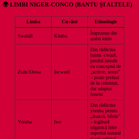
🌍
LIMBI NIGER-CONGO (BANTU ȘI ALTELE)
Limba
Cuvânt
Etimologie
Împrumut din
Swahili
Kitabu
arabă
kitāb
Din rădăcina
bantu
-cwadi
,
posibil înrudit
cu conceptul de
Zulu/Xhosa
Incwadi
„scriere, semn”
– poate preluat
de la coloniști,
dar adaptat
fonetic
Din rădăcina
yoruba pentru
„frunză, hârtie”
Yoruba
Iwe
– legătură
organică între
suportul natural
și cel cultural