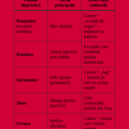
lingvistică
principală
culturală
Cartea =
Romanice
„scoarță de
(exclusiv
liber
(latină)
copac” –
româna)
legătură cu
materia
Excepție care
charta
(greacă,
confirmă
Româna
prin latină)
puntea
răsăriteană
Cartea = „fag”
bōks
(proto-
– lemnul pe
Germanice
germanică)
care se scriau
runele
Cale
kŭniga
(proto-
Slave
comercială,
turcică?)
posibil din Asia
Cartea = orașul
biblíon
Greaca
care vindea
(Byblos)
papirus