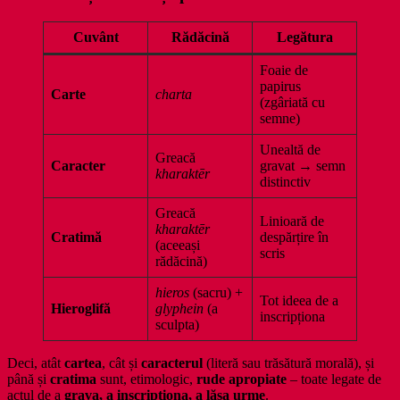
Cuvânt
Rădăcină
Legătura
Foaie de
papirus
Carte
charta
(zgâriată cu
semne)
Unealtă de
Greacă
Caracter
gravat → semn
kharaktēr
distinctiv
Greacă
Linioară de
kharaktēr
Cratimă
despărțire în
(aceeași
scris
rădăcină)
hieros
(sacru) +
Tot ideea de a
Hieroglifă
glyphein
(a
inscripționa
sculpta)
Deci, atât
cartea
, cât și
caracterul
(literă sau trăsătură morală), și
până și
cratima
sunt, etimologic,
rude apropiate
– toate legate de
actul de a
grava, a inscripționa, a lăsa urme
.