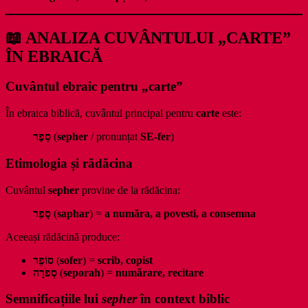
📖 ANALIZA CUVÂNTULUI „CARTE”
ÎN EBRAICĂ
Cuvântul ebraic pentru „carte”
În ebraica biblică, cuvântul principal pentru
carte
este:
סֵפֶר
(
sepher
/ pronunțat
SE-fer
)
Etimologia și rădăcina
Cuvântul
sepher
provine de la rădăcina:
סָפַר
(
saphar
) =
a număra, a povesti, a consemna
Aceeași rădăcină produce:
סוֹפֵר
(
sofer
) =
scrib, copist
סְפֹרָה
(
seporah
) =
numărare, recitare
Semnificațiile lui
sepher
în context biblic