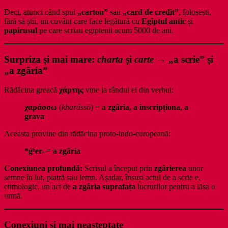
Deci, atunci când spui
„carton”
sau
„card de credit”
, folosești,
fără să știi, un cuvânt care face legătură cu
Egiptul antic
și
papirusul
pe care scriau egiptenii acum 5000 de ani.
Surpriza și mai mare:
charta
și
carte
→ „a scrie” și
„a zgâria”
Rădăcina greacă
χάρτης
vine la rândul ei din verbul:
χαράσσω
(
kharássō
) =
a zgâria, a inscripționa, a
grava
Aceasta provine din rădăcina proto-indo-europeană:
*ǵʰer-
=
a zgâria
Conexiunea profundă:
Scrisul a început prin
zgârierea
unor
semne în lut, piatră sau lemn. Așadar, însuși actul de a scrie e,
etimologic, un act de
a zgâria suprafața
lucrurilor pentru a lăsa o
urmă.
Conexiuni și mai neașteptate