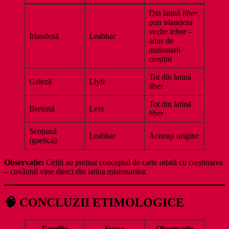
Din latină
liber
,
prin irlandeza
veche
lebor
–
Irlandeză
Leabhar
adus de
misionarii
creștini
Tot din latină
Galeză
Llyfr
liber
Tot din latină
Bretonă
Levr
liber
Scoțiană
Leabhar
Aceeași origine
(gaelică)
Observație:
Celții au preluat conceptul de carte odată cu creștinarea
– cuvântul vine direct din latina misionarilor.
🧠 CONCLUZII ETIMOLOGICE
Familie
Sursa
Observație