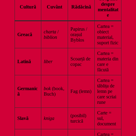
despre
Cultură
Cuvânt
Rădăcină
mentalitat
e
Cartea =
Papirus /
charta
/
obiect
Greacă
orașul
biblion
material,
Byblos
suport fizic
Cartea =
Scoarță de
materia din
Latină
liber
copac
care e
făcută
Cartea =
tăblița de
Germanic
bok
(book,
Fag (lemn)
lemn pe
ă
Buch)
care scriai
rune
Carte =
(posibil)
Slavă
kniga
sul,
turcică
document
Cartea =