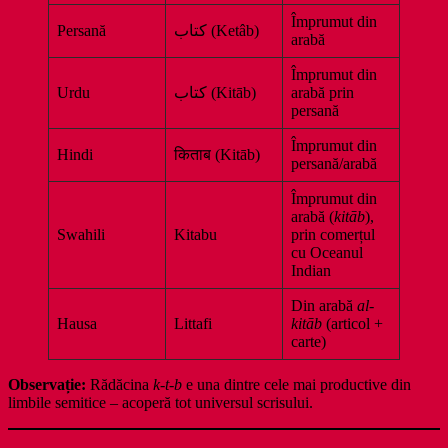
Împrumut din
Persană
کتاب (Ketâb)
arabă
Împrumut din
Urdu
کتاب (Kitāb)
arabă prin
persană
Împrumut din
Hindi
किताब (Kitāb)
persană/arabă
Împrumut din
arabă (
kitāb
),
Swahili
Kitabu
prin comerțul
cu Oceanul
Indian
Din arabă
al-
Hausa
Littafi
kitāb
(articol +
carte)
Observație:
Rădăcina
k-t-b
e una dintre cele mai productive din
limbile semitice – acoperă tot universul scrisului.