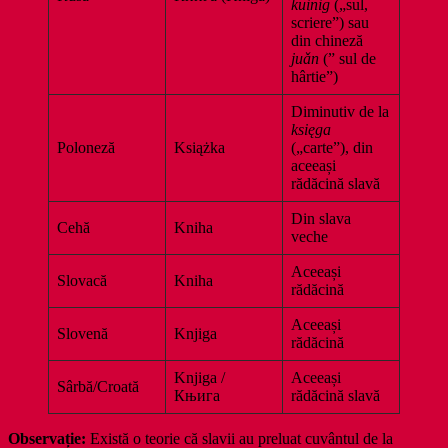
küinig
(„sul,
scriere”) sau
din chineză
juǎn
(” sul de
hârtie”)
Diminutiv de la
księga
Poloneză
Książka
(„carte”), din
aceeași
rădăcină slavă
Din slava
Cehă
Kniha
veche
Aceeași
Slovacă
Kniha
rădăcină
Aceeași
Slovenă
Knjiga
rădăcină
Knjiga /
Aceeași
Sârbă/Croată
Књига
rădăcină slavă
Observație:
Există o teorie că slavii au preluat cuvântul de la