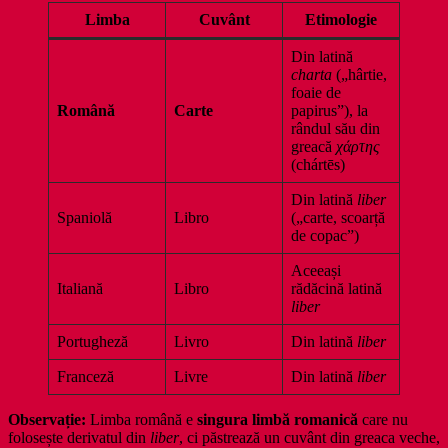
Limba
Cuvânt
Etimologie
Din latină
charta
(„hârtie,
foaie de
Română
Carte
papirus”), la
rândul său din
greacă
χάρτης
(chártēs)
Din latină
liber
Spaniolă
Libro
(„carte, scoarță
de copac”)
Aceeași
Italiană
Libro
rădăcină latină
liber
Portugheză
Livro
Din latină
liber
Franceză
Livre
Din latină
liber
Observație:
Limba română e
singura limbă romanică
care nu
folosește derivatul din
liber
, ci păstrează un cuvânt din greaca veche,