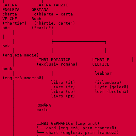
│               │

LATINA        LATINA TÂRZIE                          
ENGLEZA     GERMANA

charta       c(h)arta → carta                        
VE CHE      Buch

("hârtie")   ("hârtie, carte")                        
bōc         ("carte")

    │               │                                   
│

    │               ├─────────────────────┐             
bok

    │               │                     │            
(engleză medie)

    │         LIMBI ROMANICE         LIMBILE         │

    │         (exclusiv româna)      CELTICE         
book

    │               │                 leabhar        
(engleză modernă)

    │               libro (it)        (irlandeză)

    │               livre (fr)        llyfr (galeză)

    │               libro (sp)        levr (bretonă)

    │               livro (pt)

    │

    │         ROMÂNA

    │         carte

    │

    │

    │         LIMBI GERMANICE (împrumut)

    │         └── card (engleză, prin franceză)

    │         └── chart (engleză, prin franceză)
