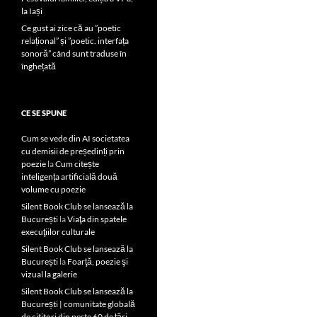
la Iași
Ce gust ai zice că au ”poetic
relațional” și ”poetic. interfața
sonoră” când sunt traduse în
înghețată
CE SE SPUNE
Cum se vede din AI societatea
cu demisii de președinți prin
poezie
la
Cum citește
inteligența artificială două
volume cu poezie
Silent Book Club se lansează la
București
la
Viaţa din spatele
execuţiilor culturale
Silent Book Club se lansează la
București
la
Foarţă, poezie şi
vizual la galerie
Silent Book Club se lansează la
București | comunitate globală
de cititori din peste 60 de țări,