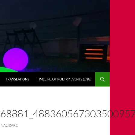
TRANSLATIONS
TIMELINE OF POETRY EVENTS (ENG)
668881_48836056730350095
INALIZARE