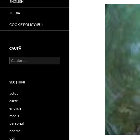
ENGLISH
MEDIA
COOKIE POLICY (EU)
CAUTĂ
Caută
după:
SECŢIUNI
actual
carte
english
media
personal
poeme
util