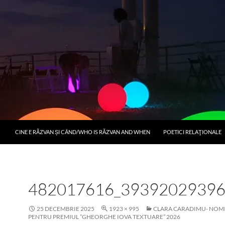
CINE E RĂZVAN ȘI CÂND/WHO IS RĂZVAN AND WHEN
POETICI RELAŢIONALE
482017616_3939202939
25 DECEMBRIE 2025
1923 × 995
CLARA CARADIMU- NOM
PENTRU PREMIUL ”GHEORGHE IOVA TEXTUARE” 2026