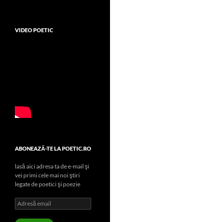
VIDEO POETIC
ABONEAZĂ-TE LA POETIC.RO
lasă aici adresa ta de e-mail şi
vei primi cele mai noi ştiri
legate de poetici şi poezie
Adresă
email