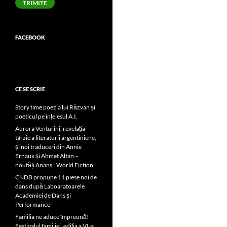
TRIMITE
FACEBOOK
CE SE SCRIE
Story time poezia lui Răzvan și
poeticul pe înțelesul A.I.
Aurora Venturini, revelația
târzie a literaturii argentiniene,
și noi traduceri din Annie
Ernaux și Ahmet Altan –
noutăți Anansi. World Fiction
CNDB propune 11 piese noi de
dans după Laboaratoarele
Academiei de Dans și
Performance
Familia ne aduce împreună!
Festivalul familiei, ediția a VI-a,