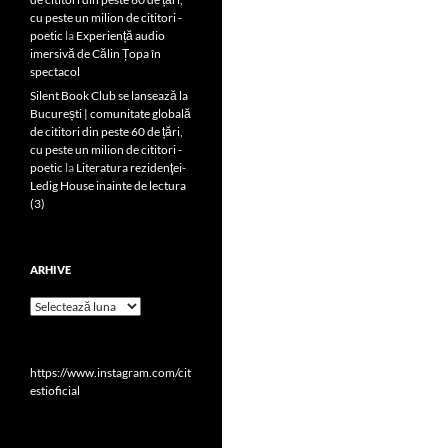
cu peste un milion de cititori -
poetic
la
Experiență audio
imersivă de Călin Țopa în
spectacol
Silent Book Club se lansează la
București | comunitate globală
de cititori din peste 60 de țări,
cu peste un milion de cititori -
poetic
la
Literatura rezidenţei-
Ledig House inainte de lectura
(3)
ARHIVE
Arhive
https://www.instagram.com/cit
estioficial