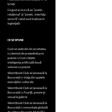
la Iași
Ce gust ai zice că au ”poetic
relațional” și ”poetic. interfața
sonoră” când sunt traduse în
înghețată
CE SE SPUNE
Cum se vede din AI societatea
cu demisii de președinți prin
poezie
la
Cum citește
inteligența artificială două
volume cu poezie
Silent Book Club se lansează la
București
la
Viaţa din spatele
execuţiilor culturale
Silent Book Club se lansează la
București
la
Foarţă, poezie şi
vizual la galerie
Silent Book Club se lansează la
București | comunitate globală
de cititori din peste 60 de țări,