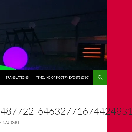
TRANSLATIONS
TIMELINE OF POETRY EVENTS (ENG)
5487722_6463277167442483
MINALIZARE