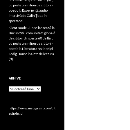
cu peste un milion de cititori -
poetic
la
Experiență audio
imersivă de Călin Țopa în
spectacol
Silent Book Club se lansează la
București | comunitate globală
de cititori din peste 60 de țări,
cu peste un milion de cititori -
poetic
la
Literatura rezidenţei-
Ledig House inainte de lectura
(3)
ARHIVE
Arhive
https://www.instagram.com/cit
estioficial