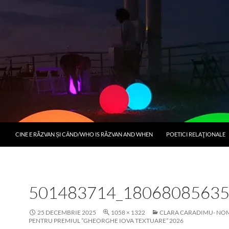
CINE E RĂZVAN ȘI CÂND/WHO IS RĂZVAN AND WHEN
POETICI RELAŢIONALE
501483714_1806808563
25 DECEMBRIE 2025
1058 × 1322
CLARA CARADIMU- NO
PENTRU PREMIUL ”GHEORGHE IOVA TEXTUARE” 2026