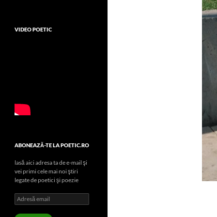
VIDEO POETIC
ABONEAZĂ-TE LA POETIC.RO
lasă aici adresa ta de e-mail şi
vei primi cele mai noi ştiri
legate de poetici şi poezie
Adresă
email