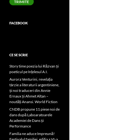
TRIMITE
FACEBOOK
CE SE SCRIE
Story time poezia lui Răzvan și
poeticul pe înțelesul A.I.
Aurora Venturini, revelația
târzie a literaturii argentiniene,
și noi traduceri din Annie
Ernaux și Ahmet Altan –
noutăți Anansi. World Fiction
CNDB propune 11 piese noi de
dans după Laboaratoarele
Academiei de Dans și
Performance
Familia ne aduce împreună!
Festivalul familiei, ediția a VI-a,