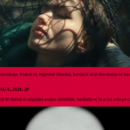
 dependența. Fratele ei, regizorul filmului, încearcă să-și dea seama ce lu
 SUA, 2024, 20’
ul de durată al migrației asupra identității, bazându-se în acest sens pe