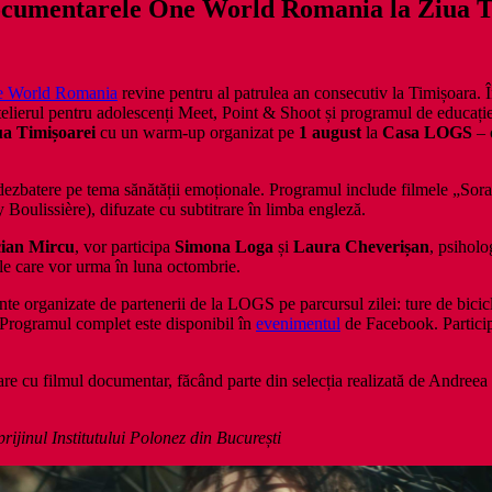
 documentarele One World Romania la Ziua 
 World Romania
revine pentru al patrulea an consecutiv la Timișoara. 
atelierul pentru adolescenți Meet, Point & Shoot și programul de educați
ua Timișoarei
cu un warm-up organizat pe
1 august
la
Casa LOGS
– 
 dezbatere pe tema sănătății emoționale. Programul include filmele „Sor
Boulissière), difuzate cu subtitrare în limba engleză.
ian Mircu
, vor participa
Simona Loga
și
Laura Cheverișan
, psiholo
le care vor urma în luna octombrie.
nte organizate de partenerii de la LOGS pe parcursul zilei: ture de bicic
. Programul complet este disponibil în
evenimentul
de Facebook. Participa
re cu filmul documentar, făcând parte din selecția realizată de Andreea 
prijinul Institutului Polonez din București