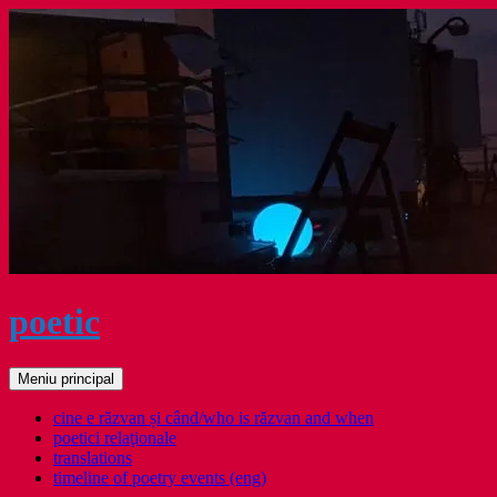
Sari
la
conținut
poetic
Caută
Meniu principal
cine e răzvan și când/who is răzvan and when
poetici relaţionale
translations
timeline of poetry events (eng)