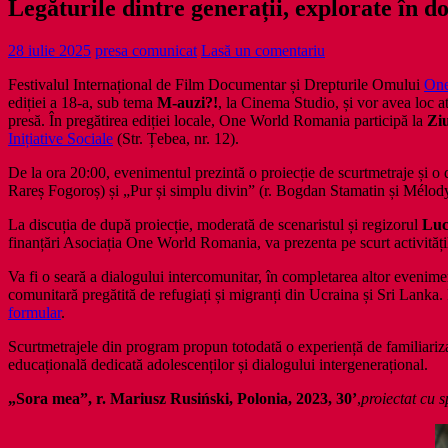
Legăturile dintre generații, explorate în
28 iulie 2025
presa comunicat
Lasă un comentariu
Festivalul Internațional de Film Documentar și Drepturile Omului
One
ediției a 18-a, sub tema
M-auzi?!
, la Cinema Studio, și vor avea loc 
presă. În pregătirea ediției locale, One World Romania participă la
Zi
Inițiative Sociale
(Str. Țebea, nr. 12).
De la ora 20:00, evenimentul prezintă o proiecție de scurtmetraje și o
Rareș Fogoroș) și „Pur și simplu divin” (r. Bogdan Stamatin și Mélody 
La discuția de după proiecție, moderată de scenaristul și regizorul
Luc
finanțări Asociația One World Romania, va prezenta pe scurt activități
Va fi o seară a dialogului intercomunitar, în completarea altor evenime
comunitară pregătită de refugiați și migranți din Ucraina și Sri Lanka
formular
.
Scurtmetrajele din program propun totodată o experiență de familiariza
educațională dedicată adolescenților și dialogului intergenerațional.
„Sora mea”, r. Mariusz Rusiński, Polonia, 2023, 30’
,
proiectat cu s