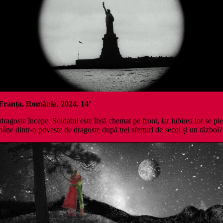
 Franța, România, 2024, 14’
agoste începe. Soldatul este însă chemat pe front, iar iubirea lor se pi
mâne dintr-o poveste de dragoste după trei sferturi de secol și un război?