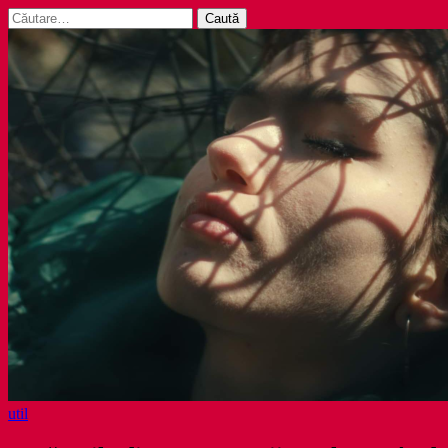
Caută
după:
util