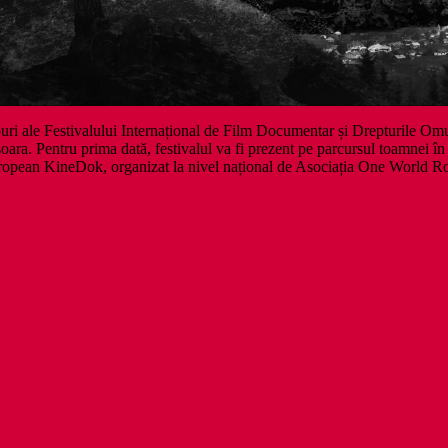
i ale Festivalului Internațional de Film Documentar și Drepturile Omului.
ara. Pentru prima dată, festivalul va fi prezent pe parcursul toamnei în ma
ropean KineDok, organizat la nivel național de Asociația One World Rom