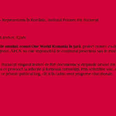
– Reprezentanța în România, Institutul Polonez din București
LiterNet, IQads
rile omului: ecouri One World Romania în țară
, proiect cultural co-
onal. AFCN nu este responsabilă de conținutul proiectului sau de modul î
 București singurul festival de film documentar și drepturile omului d
iu ce provoacă la reflecție și formează comunități. Prin activitățile sale
a ce privește publicul larg, cât și în cadrul unor programe educaționale.