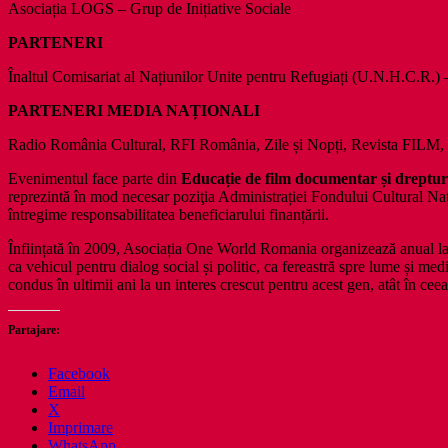
Asociația LOGS – Grup de Inițiative Sociale
PARTENERI
Înaltul Comisariat al Națiunilor Unite pentru Refugiați (U.N.H.C.R.) 
PARTENERI MEDIA NAȚIONALI
Radio România Cultural, RFI România, Zile și Nopți, Revista FILM, 
Evenimentul face parte din
Educație de film documentar și dreptu
reprezintă în mod necesar poziţia Administrației Fondului Cultural Nați
întregime responsabilitatea beneficiarului finanțării.
Înființată în 2009, Asociația One World Romania organizează anual la
ca vehicul pentru dialog social și politic, ca fereastră spre lume și med
condus în ultimii ani la un interes crescut pentru acest gen, atât în cee
Partajare:
Facebook
Email
X
Imprimare
WhatsApp