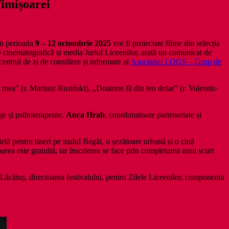
Timișoarei
În perioada
9 – 12 octombrie 2025
vor fi proiectate filme din selecția
e cinematografică și media Juriul Liceenilor, arată un comunicat de
centrul de zi de consiliere și informare al
Asociației LOGS – Grup de
a mea” (r. Mariusz Rusiński), „Doamne fă din leu dolar” (r. Valentin-
ge și psihoterapeute.
Anca Hrab
, coordonatoare parteneriate și
letă pentru tineri pe malul Begăi, o șezătoare urbană și o cină
rea este gratuită, iar înscrierea se face prin completarea unui scurt
Lăcătuș, directoarea festivalului, pentru Zilele Liceenilor, componenta