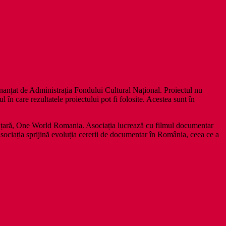
finanțat de Administrația Fondului Cultural Național. Proiectul nu
n care rezultatele proiectului pot fi folosite. Acestea sunt în
in țară, One World Romania. Asociația lucrează cu filmul documentar
, asociația sprijină evoluția cererii de documentar în România, ceea ce a