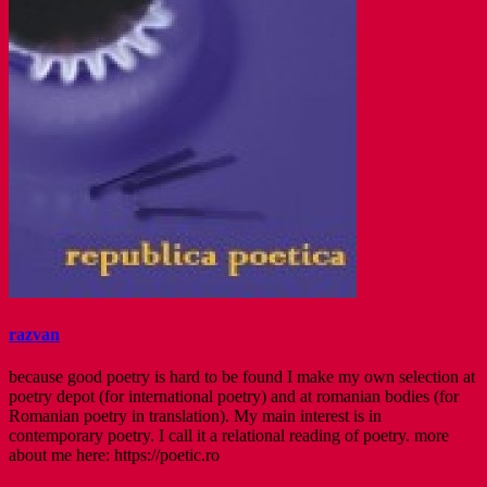
razvan
because good poetry is hard to be found I make my own selection at
poetry depot (for international poetry) and at romanian bodies (for
Romanian poetry in translation). My main interest is in
contemporary poetry. I call it a relational reading of poetry. more
about me here: https://poetic.ro