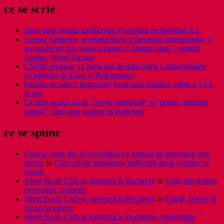
ce se scrie
Story time poezia lui Răzvan și poeticul pe înțelesul A.I.
Aurora Venturini, revelația târzie a literaturii argentiniene, și
noi traduceri din Annie Ernaux și Ahmet Altan – noutăți
Anansi. World Fiction
CNDB propune 11 piese noi de dans după Laboaratoarele
Academiei de Dans și Performance
Familia ne aduce împreună! Festivalul familiei, ediția a VI-a,
la Iași
Ce gust ai zice că au ”poetic relațional” și ”poetic. interfața
sonoră” când sunt traduse în înghețată
ce se spune
Cum se vede din AI societatea cu demisii de președinți prin
poezie
la
Cum citește inteligența artificială două volume cu
poezie
Silent Book Club se lansează la București
la
Viaţa din spatele
execuţiilor culturale
Silent Book Club se lansează la București
la
Foarţă, poezie şi
vizual la galerie
Silent Book Club se lansează la București | comunitate