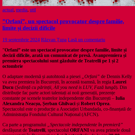
actual
,
media
,
util
”Orfani”, un spectacol provocator despre familie,
limite și decizii dificile
19 septembrie 2024
Răzvan Țupa
Lasă un comentariu
”
Orfani” este un spectacol provocator despre familie, limite și
decizii dificile, arată un comunicat de presă.
Avanpremiera și
premiera spectacolului sunt găzduite de Teatrelli pe 1 și 2
octombrie
O adaptare modernă și autohtonă a piesei
„Orfani”
de Dennis Kelly
va avea premiera în București, în această toamnă, în regia
Laurei
Ducu
(
Ședință cu părinții, All you need is LUV, Fază lungă
). Din
distribuție fac parte actori talentați ai noii generații, prezențe
constante pe scenele teatrelor independente din București –
Iulia
Alexandra Neacșu, Șerban Ghilvaci
și
Robert Oprea
.
Spectacolul este o producție a Asociației Urbandada, co-finanțată de
Administrația Fondului Cultural Național (AFCN).
Ca parte a programului
„Spectacole independente în premieră”
desfășurat de
Teatrelli
, spectacolul
ORFANI
va avea primele două