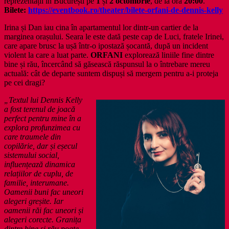
reprezentații în București pe
1
și
2 octombrie
, de la ora
20:00
.
Bilete:
https://eventbook.ro/theater/bilete-orfani-de-dennis-kelly
Irina și Dan iau cina în apartamentul lor dintr-un cartier de la
marginea orașului. Seara le este dată peste cap de Luci, fratele Irinei,
care apare brusc la ușă într-o ipostază șocantă, după un incident
violent la care a luat parte.
ORFANI
explorează liniile fine dintre
bine și rău, încercând să găsească răspunsul la o întrebare mereu
actuală: cât de departe suntem dispuși să mergem pentru a-i proteja
pe cei dragi?
„Textul lui Dennis Kelly
a fost terenul de joacă
perfect pentru mine în a
explora profunzimea cu
care traumele din
copilărie, dar și eșecul
sistemului social,
influențează dinamica
relațiilor de cuplu, de
familie, interumane.
Oamenii buni fac uneori
alegeri greșite. Iar
oamenii răi fac uneori și
alegeri corecte. Granița
dintre bine și rău poate