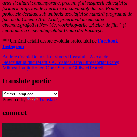
artei și culturii contemporane, precum și al susținerii educației și
formării profesionale și artistice a comunității locale. Printre
proiectele derulate sub umbrela asociației se numără programul de
film de la Cinema Arta Arad, programul de educație
cinematografică A New Me, workshop-urile „Atelier de film” și
coordonarea Cinematografului Union din București.
***Urmăriți detalii despre evoluția proiectului pe
Facebook
|
Instagram
Andreea Verde
Dennis Kelly
Iness Roșca
Iulia Alexandra
Neacșu
laura ducu
Marius A. Stănică
Oana Furdea
orfani
Rareș
Mihnea Hanțiu
Robert Oprea
Șerban Ghilvaci
Teatrelli
translate poetic
Powered by
Translate
connect