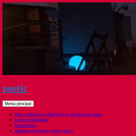
Sari
la
conținut
poetic
Caută
Meniu principal
cine e răzvan și când/who is răzvan and when
poetici relaţionale
translations
timeline of poetry events (eng)