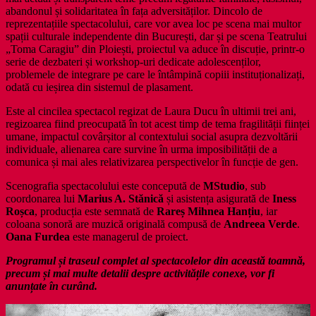
abandonul și solidaritatea în fața adversităților. Dincolo de
reprezentațiile spectacolului, care vor avea loc pe scena mai multor
spații culturale independente din București, dar și pe scena Teatrului
„Toma Caragiu” din Ploiești, proiectul va aduce în discuție, printr-o
serie de dezbateri și workshop-uri dedicate adolescenților,
problemele de integrare pe care le întâmpină copiii instituționalizați,
odată cu ieșirea din sistemul de plasament.
Este al cincilea spectacol regizat de Laura Ducu în ultimii trei ani,
regizoarea fiind preocupată în tot acest timp de tema fragilității ființei
umane, impactul covârșitor al contextului social asupra dezvoltării
individuale, alienarea care survine în urma imposibilității de a
comunica și mai ales relativizarea perspectivelor în funcție de gen.
Scenografia spectacolului este concepută de
MStudio
, sub
coordonarea lui
Marius A. Stănică
și asistența asigurată de
Iness
Roșca
, producția este semnată de
Rareș Mihnea Hanțiu
, iar
coloana sonoră are muzică originală compusă de
Andreea Verde
.
Oana Furdea
este managerul de proiect.
Programul și traseul complet al spectacolelor din această toamnă,
precum și mai multe detalii despre activitățile conexe, vor fi
anunțate în curând.