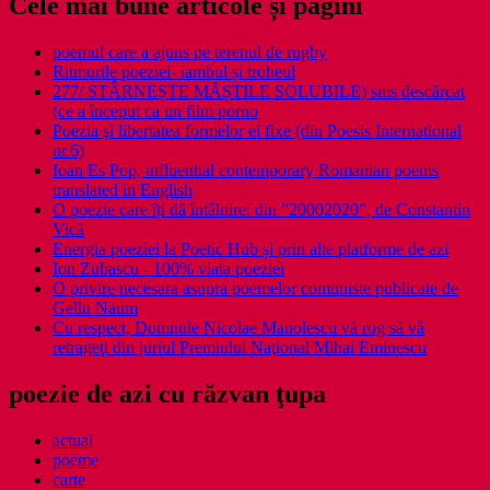
Cele mai bune articole și pagini
poemul care a ajuns pe terenul de rugby
Ritmurile poeziei- iambul și troheul
277/ STÂRNEȘTE MĂȘTILE SOLUBILE) sms descărcat
(ce a început ca un film porno
Poezia şi libertatea formelor ei fixe (din Poesis International
nr.6)
Ioan Es Pop, influential contemporary Romanian poems
translated in English
O poezie care îți dă întâlnire: din ”20002020”, de Constantin
Vică
Energia poeziei la Poetic Hub și prin alte platforme de azi
Ion Zubascu - 100% viata poeziei
O privire necesara asupra poemelor comuniste publicate de
Gellu Naum
Cu respect, Domnule Nicolae Manolescu vă rog să vă
retrageţi din juriul Premiului Naţional Mihai Eminescu
poezie de azi cu răzvan ţupa
actual
poeme
carte