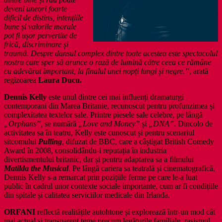
deveni uneori foarte
dificil de distins, intențiile
bune și valorile morale
pot fi ușor pervertite de
frică, discriminare și
traumă. Despre dansul complex dintre toate acestea este spectacolul
nostru care sper să arunce o rază de lumină către ceea ce rămâne
cu adevărat important, la finalul unei nopți lungi și negre.”
, arată
regizoarea
Laura Ducu.
Dennis Kelly
este unul dintre cei mai influenți dramaturgi
contemporani din Marea Britanie, recunoscut pentru profunzimea și
complexitatea textelor sale. Printre piesele sale celebre, pe lângă
„Orphans”,
se numără
„Love and Money”
și
„DNA”
. Dincolo de
activitatea sa în teatru, Kelly este cunoscut și pentru scenariul
sitcomului
Pulling
, difuzat de BBC, care a câștigat British Comedy
Award în 2008, consolidându-i reputația în industria
divertismentului britanic, dar și pentru adaptarea sa a filmului
Matilda the Musical
. Pe lângă cariera sa teatrală și cinematografică,
Dennis Kelly s-a remarcat prin pozițiile ferme pe care le-a luat
public în cadrul unor contexte sociale importante, cum ar fi condițiile
din spitale și calitatea serviciilor medicale din Irlanda.
ORFANI
reflectă realitățile autohtone și explorează într-un mod cât
mai actual și transparent teme precum legăturile familiale, rasismul,