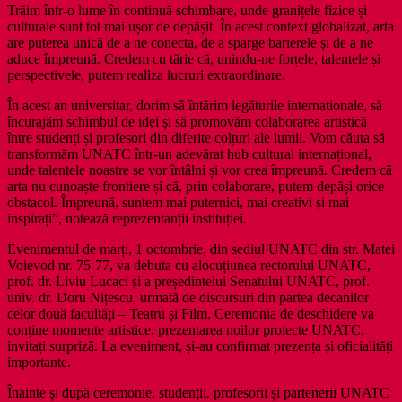
Trăim într-o lume în continuă schimbare, unde granițele fizice și
culturale sunt tot mai ușor de depășit. În acest context globalizat, arta
are puterea unică de a ne conecta, de a sparge barierele și de a ne
aduce împreună. Credem cu tărie că, unindu-ne forțele, talentele și
perspectivele, putem realiza lucruri extraordinare.
În acest an universitar, dorim să întărim legăturile internaționale, să
încurajăm schimbul de idei și să promovăm colaborarea artistică
între studenți și profesori din diferite colțuri ale lumii. Vom căuta să
transformăm UNATC într-un adevărat hub cultural internațional,
unde talentele noastre se vor întâlni și vor crea împreună. Credem că
arta nu cunoaște frontiere și că, prin colaborare, putem depăși orice
obstacol. Împreună, suntem mai puternici, mai creativi și mai
inspirați”, notează reprezentanții instituției.
Evenimentul de marți, 1 octombrie, din sediul UNATC din str. Matei
Voievod nr. 75-77, va debuta cu alocuțiunea rectorului UNATC,
prof. dr. Liviu Lucaci și a președintelui Senatului UNATC, prof.
univ. dr. Doru Nițescu, urmată de discursuri din partea decanilor
celor două facultăți – Teatru și Film. Ceremonia de deschidere va
conține momente artistice, prezentarea noilor proiecte UNATC,
invitați surpriză. La eveniment, și-au confirmat prezența și oficialități
importante.
Înainte și după ceremonie, studenții, profesorii și partenerii UNATC