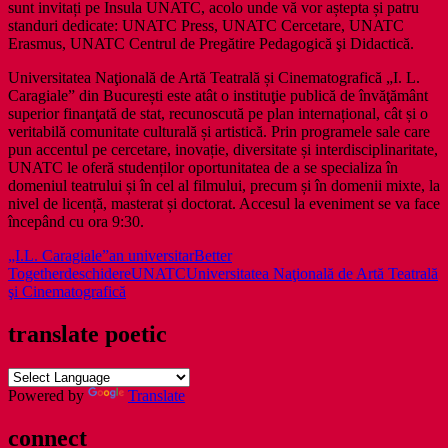
sunt invitați pe Insula UNATC, acolo unde vă vor aștepta și patru
standuri dedicate: UNATC Press, UNATC Cercetare, UNATC
Erasmus, UNATC Centrul de Pregătire Pedagogică şi Didactică.
Universitatea Naţională de Artă Teatrală și Cinematografică „I. L.
Caragiale” din București este atât o instituţie publică de învăţământ
superior finanţată de stat, recunoscută pe plan internațional, cât și o
veritabilă comunitate culturală și artistică. Prin programele sale care
pun accentul pe cercetare, inovație, diversitate și interdisciplinaritate,
UNATC le oferă studenților oportunitatea de a se specializa în
domeniul teatrului și în cel al filmului, precum și în domenii mixte, la
nivel de licență, masterat și doctorat. Accesul la eveniment se va face
începând cu ora 9:30.
„I.L. Caragiale”
an universitar
Better
Together
deschidere
UNATC
Universitatea Naţională de Artă Teatrală
şi Cinematografică
translate poetic
Powered by
Translate
connect