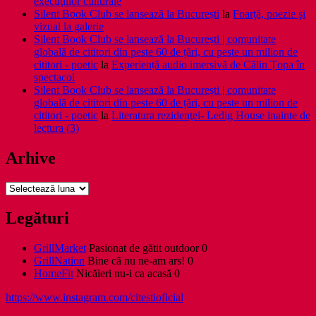
execuţiilor culturale
Silent Book Club se lansează la București
la
Foarţă, poezie şi
vizual la galerie
Silent Book Club se lansează la București | comunitate
globală de cititori din peste 60 de țări, cu peste un milion de
cititori - poetic
la
Experiență audio imersivă de Călin Țopa în
spectacol
Silent Book Club se lansează la București | comunitate
globală de cititori din peste 60 de țări, cu peste un milion de
cititori - poetic
la
Literatura rezidenţei- Ledig House inainte de
lectura (3)
Arhive
Arhive
Legături
GrillMarket
Pasionat de gătit outdoor 0
GrillNation
Bine că nu ne-am ars! 0
HomeFit
Nicăieri nu-i ca acasă 0
https://www.instagram.com/citestioficial