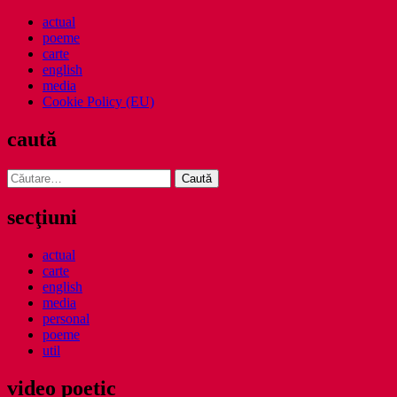
actual
poeme
carte
english
media
Cookie Policy (EU)
caută
Caută
după:
secţiuni
actual
carte
english
media
personal
poeme
util
video poetic