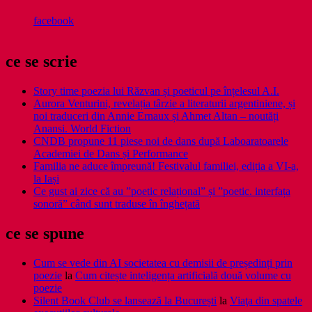
facebook
ce se scrie
Story time poezia lui Răzvan și poeticul pe înțelesul A.I.
Aurora Venturini, revelația târzie a literaturii argentiniene, și
noi traduceri din Annie Ernaux și Ahmet Altan – noutăți
Anansi. World Fiction
CNDB propune 11 piese noi de dans după Laboaratoarele
Academiei de Dans și Performance
Familia ne aduce împreună! Festivalul familiei, ediția a VI-a,
la Iași
Ce gust ai zice că au ”poetic relațional” și ”poetic. interfața
sonoră” când sunt traduse în înghețată
ce se spune
Cum se vede din AI societatea cu demisii de președinți prin
poezie
la
Cum citește inteligența artificială două volume cu
poezie
Silent Book Club se lansează la București
la
Viaţa din spatele