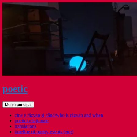
Sari
la
conținut
poetic
Caută
Meniu principal
cine e răzvan și când/who is răzvan and when
poetici relaţionale
translations
timeline of poetry events (eng)