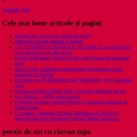
Twiturile mele
Cele mai bune articole și pagini
poemul care a ajuns pe terenul de rugby
Ritmurile poeziei- iambul și troheul
277/ STÂRNEȘTE MĂȘTILE SOLUBILE) sms descărcat
(ce a început ca un film porno
Poezia şi libertatea formelor ei fixe (din Poesis International
nr.6)
Ioan Es Pop, influential contemporary Romanian poems
translated in English
O poezie care îți dă întâlnire: din ”20002020”, de Constantin
Vică
Energia poeziei la Poetic Hub și prin alte platforme de azi
Ion Zubascu - 100% viata poeziei
O privire necesara asupra poemelor comuniste publicate de
Gellu Naum
Cu respect, Domnule Nicolae Manolescu vă rog să vă
retrageţi din juriul Premiului Naţional Mihai Eminescu
poezie de azi cu răzvan ţupa