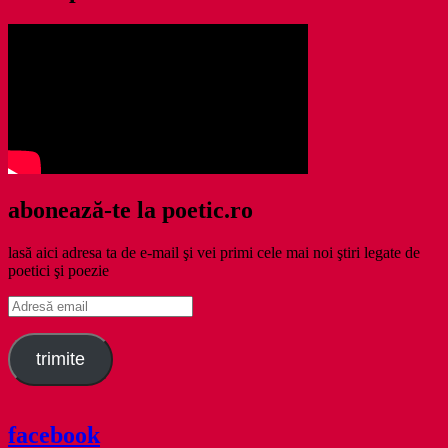
abonează-te la poetic.ro
lasă aici adresa ta de e-mail şi vei primi cele mai noi ştiri legate de
poetici şi poezie
Adresă
email
trimite
facebook