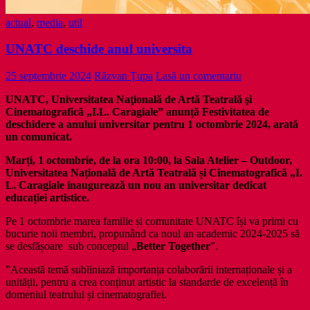
actual
,
media
,
util
UNATC deschide anul universita
25 septembrie 2024
Răzvan Țupa
Lasă un comentariu
UNATC,
Universitatea Naţională de Artă Teatrală şi
Cinematografică „I.L. Caragiale” anunță Festivitatea de
deschidere a anului universitar pentru 1 octombrie 2024, arată
un comunicat.
Marți, 1 octombrie, de la ora 10:00, la Sala Atelier – Outdoor,
Universitatea Națională de Artă Teatrală și Cinematografică „I.
L. Caragiale inaugurează un nou an universitar dedicat
educației artistice.
Pe 1 octombrie marea familie și comunitate UNATC își va primi cu
bucurie noii membri, propunând ca noul an academic 2024-2025 să
se desfășoare sub conceptul „
Better Together
”.
”Această temă subliniază importanța colaborării internaționale și a
unității, pentru a crea conținut artistic la standarde de excelență în
domeniul teatrului și cinematografiei.