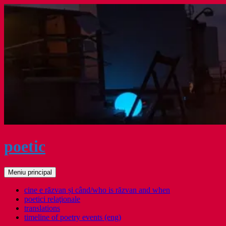
Sari
la
conținut
poetic
Caută
Meniu principal
cine e răzvan și când/who is răzvan and when
poetici relaţionale
translations
timeline of poetry events (eng)