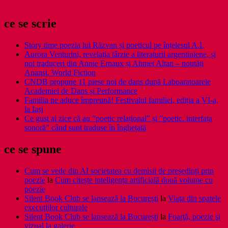
ce se scrie
Story time poezia lui Răzvan și poeticul pe înțelesul A.I.
Aurora Venturini, revelația târzie a literaturii argentiniene, și
noi traduceri din Annie Ernaux și Ahmet Altan – noutăți
Anansi. World Fiction
CNDB propune 11 piese noi de dans după Laboaratoarele
Academiei de Dans și Performance
Familia ne aduce împreună! Festivalul familiei, ediția a VI-a,
la Iași
Ce gust ai zice că au ”poetic relațional” și ”poetic. interfața
sonoră” când sunt traduse în înghețată
ce se spune
Cum se vede din AI societatea cu demisii de președinți prin
poezie
la
Cum citește inteligența artificială două volume cu
poezie
Silent Book Club se lansează la București
la
Viaţa din spatele
execuţiilor culturale
Silent Book Club se lansează la București
la
Foarţă, poezie şi
vizual la galerie