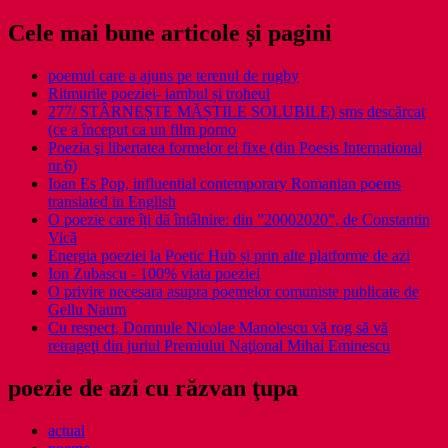
Cele mai bune articole și pagini
poemul care a ajuns pe terenul de rugby
Ritmurile poeziei- iambul și troheul
277/ STÂRNEȘTE MĂȘTILE SOLUBILE) sms descărcat
(ce a început ca un film porno
Poezia şi libertatea formelor ei fixe (din Poesis International
nr.6)
Ioan Es Pop, influential contemporary Romanian poems
translated in English
O poezie care îți dă întâlnire: din ”20002020”, de Constantin
Vică
Energia poeziei la Poetic Hub și prin alte platforme de azi
Ion Zubascu - 100% viata poeziei
O privire necesara asupra poemelor comuniste publicate de
Gellu Naum
Cu respect, Domnule Nicolae Manolescu vă rog să vă
retrageţi din juriul Premiului Naţional Mihai Eminescu
poezie de azi cu răzvan ţupa
actual