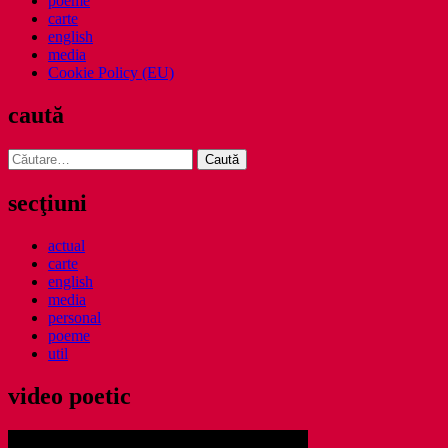
poeme
carte
english
media
Cookie Policy (EU)
caută
Caută
după:
secţiuni
actual
carte
english
media
personal
poeme
util
video poetic