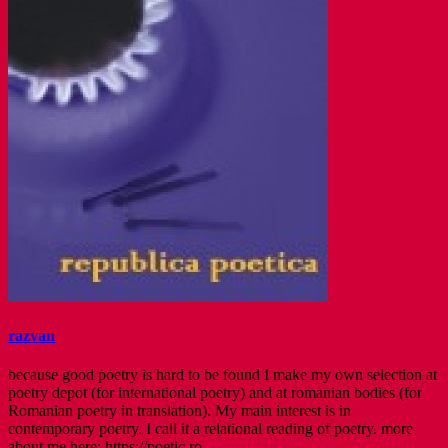
razvan
because good poetry is hard to be found I make my own selection at
poetry depot (for international poetry) and at romanian bodies (for
Romanian poetry in translation). My main interest is in
contemporary poetry. I call it a relational reading of poetry. more
about me here: https://poetic.ro