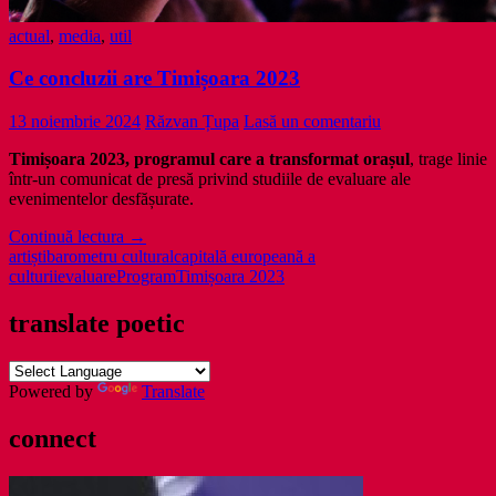
actual
,
media
,
util
Ce concluzii are Timișoara 2023
13 noiembrie 2024
Răzvan Țupa
Lasă un comentariu
Timișoara 2023, programul care a transformat orașul
, trage linie
într-un comunicat de presă privind studiile de evaluare ale
evenimentelor desfășurate.
Ce
Continuă lectura
→
concluzii
artiști
barometru cultural
capitală europeană a
are
culturii
evaluare
Program
Timișoara 2023
Timișoara
2023
translate poetic
Powered by
Translate
connect