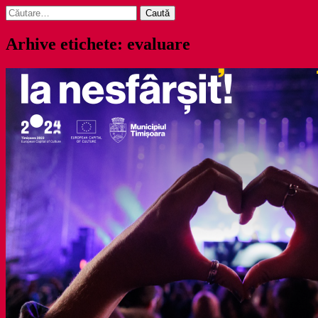
Caută
după:
Arhive etichete: evaluare