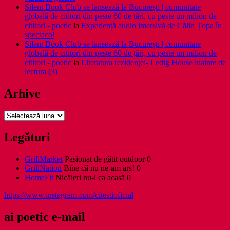
Silent Book Club se lansează la București | comunitate
globală de cititori din peste 60 de țări, cu peste un milion de
cititori - poetic
la
Experiență audio imersivă de Călin Țopa în
spectacol
Silent Book Club se lansează la București | comunitate
globală de cititori din peste 60 de țări, cu peste un milion de
cititori - poetic
la
Literatura rezidenţei- Ledig House inainte de
lectura (3)
Arhive
Arhive
Legături
GrillMarket
Pasionat de gătit outdoor 0
GrillNation
Bine că nu ne-am ars! 0
HomeFit
Nicăieri nu-i ca acasă 0
https://www.instagram.com/citestioficial
ai poetic e-mail