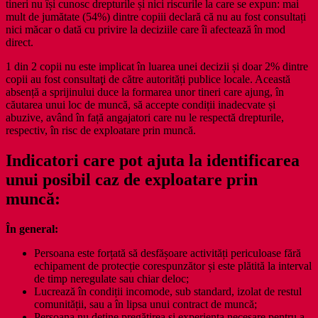
tineri nu își cunosc drepturile și nici riscurile la care se expun: mai
mult de jumătate (54%) dintre copiii declară că nu au fost consultați
nici măcar o dată cu privire la deciziile care îi afectează în mod
direct.
1 din 2 copii nu este implicat în luarea unei decizii și doar 2% dintre
copii au fost consultaţi de către autorități publice locale. Această
absență a sprijinului duce la formarea unor tineri care ajung, în
căutarea unui loc de muncă, să accepte condiții inadecvate și
abuzive, având în față angajatori care nu le respectă drepturile,
respectiv, în risc de exploatare prin muncă.
Indicatori care pot ajuta la identificarea
unui posibil caz de exploatare prin
muncă:
În general:
Persoana este forțată să desfășoare activități periculoase fără
echipament de protecție corespunzător și este plătită la interval
de timp neregulate sau chiar deloc;
Lucrează în condiții incomode, sub standard, izolat de restul
comunității, sau a în lipsa unui contract de muncă;
Persoana nu deține pregătirea și experiența necesare pentru a