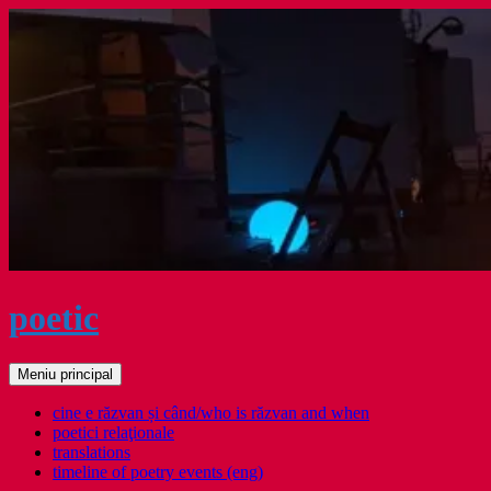
Sari
la
conținut
poetic
Caută
Meniu principal
cine e răzvan și când/who is răzvan and when
poetici relaţionale
translations
timeline of poetry events (eng)