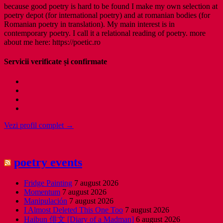
because good poetry is hard to be found I make my own selection at
poetry depot (for international poetry) and at romanian bodies (for
Romanian poetry in translation). My main interest is in
contemporary poetry. I call it a relational reading of poetry. more
about me here: https://poetic.ro
Servicii verificate și confirmate
Vezi profil complet →
poetry events
Fridge Painting
7 august 2026
Momentum
7 august 2026
Manipulación
7 august 2026
I Almost Deleted This One Too
7 august 2026
Haibun 俳文 [Diary of a Madman]
6 august 2026