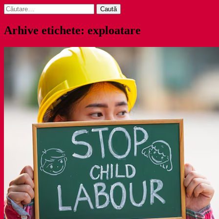
Caută
după:
Arhive etichete: exploatare