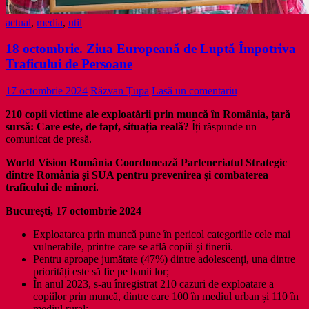
actual
,
media
,
util
18 octombrie. Ziua Europeană de Luptă Împotriva
Traficului de Persoane
17 octombrie 2024
Răzvan Țupa
Lasă un comentariu
210 copii victime ale exploatării prin muncă în România, țară
sursă: Care este, de fapt, situația reală?
Îți răspunde un
comunicat de presă.
World Vision România Coordonează Parteneriatul Strategic
dintre România și SUA pentru prevenirea și combaterea
traficului de minori.
București, 17 octombrie 2024
Exploatarea prin muncă pune în pericol categoriile cele mai
vulnerabile, printre care se află copiii și tinerii.
Pentru aproape jumătate (47%) dintre adolescenți, una dintre
priorități este să fie pe banii lor;
În anul 2023, s-au înregistrat 210 cazuri de exploatare a
copiilor prin muncă, dintre care 100 în mediul urban și 110 în
mediul rural;