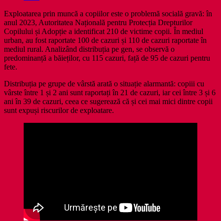
Exploatarea prin muncă a copiilor este o problemă socială gravă: în
anul 2023, Autoritatea Națională pentru Protecția Drepturilor
Copilului și Adopție a identificat 210 de victime copii. În mediul
urban, au fost raportate 100 de cazuri și 110 de cazuri raportate în
mediul rural. Analizând distribuția pe gen, se observă o
predominanță a băieților, cu 115 cazuri, față de 95 de cazuri pentru
fete.
Distribuția pe grupe de vârstă arată o situație alarmantă: copiii cu
vârste între 1 și 2 ani sunt raportați în 21 de cazuri, iar cei între 3 și 6
ani în 39 de cazuri, ceea ce sugerează că și cei mai mici dintre copii
sunt expuși riscurilor de exploatare.