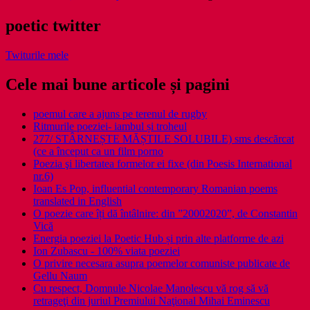
poetic twitter
Twiturile mele
Cele mai bune articole și pagini
poemul care a ajuns pe terenul de rugby
Ritmurile poeziei- iambul și troheul
277/ STÂRNEȘTE MĂȘTILE SOLUBILE) sms descărcat
(ce a început ca un film porno
Poezia şi libertatea formelor ei fixe (din Poesis International
nr.6)
Ioan Es Pop, influential contemporary Romanian poems
translated in English
O poezie care îți dă întâlnire: din ”20002020”, de Constantin
Vică
Energia poeziei la Poetic Hub și prin alte platforme de azi
Ion Zubascu - 100% viata poeziei
O privire necesara asupra poemelor comuniste publicate de
Gellu Naum
Cu respect, Domnule Nicolae Manolescu vă rog să vă
retrageţi din juriul Premiului Naţional Mihai Eminescu