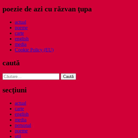
poezie de azi cu răzvan ţupa
actual
poeme
carte
english
media
Cookie Policy (EU)
caută
Caută
după:
secţiuni
actual
carte
english
media
personal
poeme
util