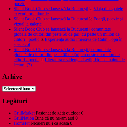
poezie
Silent Book Club se lansează la București
la
Viaţa din spatele
execuţiilor culturale
Silent Book Club se lansează la București
la
Foarţă, poezie şi
vizual la galerie
Silent Book Club se lansează la București | comunitate
globală de cititori din peste 60 de țări, cu peste un milion de
cititori - poetic
la
Experiență audio imersivă de Călin Țopa în
spectacol
Silent Book Club se lansează la București | comunitate
globală de cititori din peste 60 de țări, cu peste un milion de
cititori - poetic
la
Literatura rezidenţei- Ledig House inainte de
lectura (3)
Arhive
Arhive
Legături
GrillMarket
Pasionat de gătit outdoor 0
GrillNation
Bine că nu ne-am ars! 0
HomeFit
Nicăieri nu-i ca acasă 0