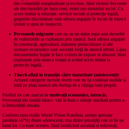
din comunități marginalizate și excluse, fiind victime frecvente
ale discriminării pe baza rasei, etniei sau statutului social. Cu
acces limitat la educație, servicii sociale și protecție legală,
grupurile discriminate sunt adesea angajate în locuri de muncă
izolate și greu de inspectat.
Persoanele migrante
care nu au un statut legal sunt deosebit
de vulnerabile la exploatare prin muncă. Sunt adesea angajate
în construcții, agricultură, industrie prelucrătoare și alte
sectoare economice care necesită forță de muncă ieftină. Lipsa
documentelor legale le face extrem de expuse la abuzuri, fiind
exploatate prin munca forțată și având acces limitat la
protecție legală.
Tinerii aflați în tranziție către maturitate (adolescenți):
Această categorie include tinerii care nu își continuă studiile și
intră pe piața muncii din dorința de a câștiga bani proprii.
Profilul lor este marcat de
motivații economice, întrucât,
Provenind din familii sărace, văd în bani o soluție imediată pentru a-
și îmbunătăți situația.
Conform unui studiu World Vision România, pentru aproape
jumătate (47%) dintre adolescenți, una dintre priorități este să fie pe
banii lor. Cu toate acestea, fiind insuficient ascultați și informați,