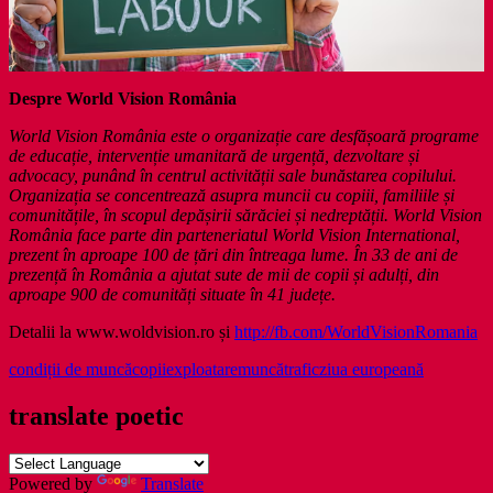
Despre World Vision România
World Vision România este o organizație care desfășoară programe
de educație, intervenție umanitară de urgență, dezvoltare și
advocacy, punând în centrul activității sale bunăstarea copilului.
Organizația se concentrează asupra muncii cu copiii, familiile și
comunitățile, în scopul depășirii sărăciei și nedreptății. World Vision
România face parte din parteneriatul World Vision International,
prezent în aproape 100 de țări din întreaga lume. În 33 de ani de
prezență în România a ajutat sute de mii de copii și adulți, din
aproape 900 de comunități situate în 41 județe.
Detalii la www.woldvision.ro și
http://fb.com/WorldVisionRomania
condiții de muncă
copii
exploatare
muncă
trafic
ziua europeană
translate poetic
Powered by
Translate