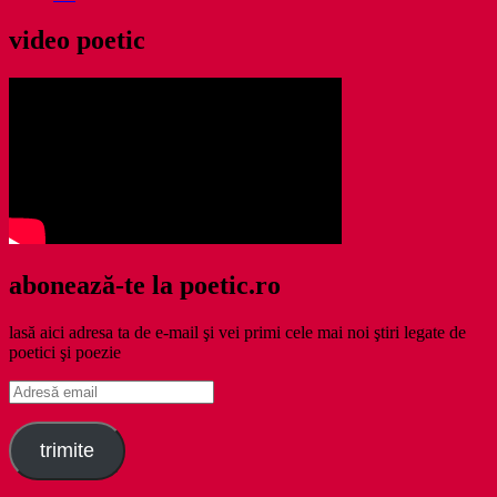
video poetic
abonează-te la poetic.ro
lasă aici adresa ta de e-mail şi vei primi cele mai noi ştiri legate de
poetici şi poezie
Adresă
email
trimite