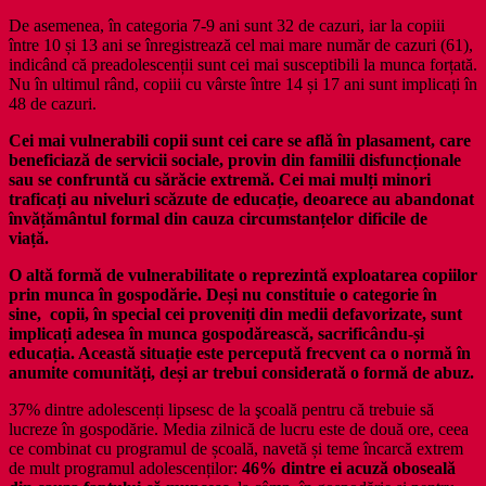
De asemenea, în categoria 7-9 ani sunt 32 de cazuri, iar la copiii
între 10 și 13 ani se înregistrează cel mai mare număr de cazuri (61),
indicând că preadolescenții sunt cei mai susceptibili la munca forțată.
Nu în ultimul rând, copiii cu vârste între 14 și 17 ani sunt implicați în
48 de cazuri.
Cei mai vulnerabili copii sunt cei care se află în plasament, care
beneficiază de servicii sociale, provin din familii disfuncționale
sau se confruntă cu sărăcie extremă. Cei mai mulți minori
traficați au niveluri scăzute de educație, deoarece au abandonat
învățământul formal din cauza circumstanțelor dificile de
viață.
O altă formă de vulnerabilitate o reprezintă exploatarea copiilor
prin munca în gospodărie. Deși nu constituie o categorie în
sine, copii, în special cei proveniți din medii defavorizate, sunt
implicați adesea în munca gospodărească, sacrificându-și
educația. Această situație este percepută frecvent ca o normă în
anumite comunități, deși ar trebui considerată o formă de abuz.
37% dintre adolescenți lipsesc de la şcoală pentru că trebuie să
lucreze în gospodărie. Media zilnică de lucru este de două ore, ceea
ce combinat cu programul de școală, navetă și teme încarcă extrem
de mult programul adolescenților:
46% dintre ei acuză oboseală