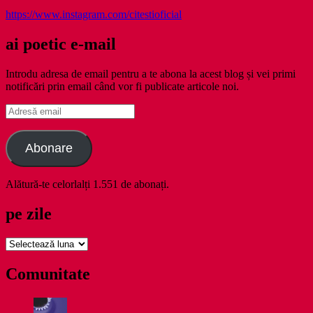
https://www.instagram.com/citestioficial
ai poetic e-mail
Introdu adresa de email pentru a te abona la acest blog și vei primi
notificări prin email când vor fi publicate articole noi.
Adresă
email
Abonare
Alătură-te celorlalți 1.551 de abonați.
pe zile
pe
zile
Comunitate