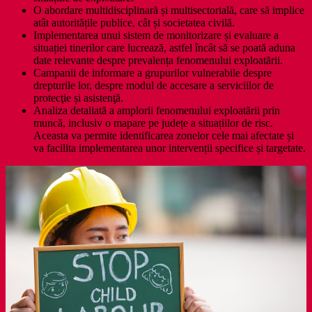
O abordare multidisciplinară și multisectorială, care să implice
atât autoritățile publice, cât și societatea civilă.
Implementarea unui sistem de monitorizare și evaluare a
situației tinerilor care lucrează, astfel încât să se poată aduna
date relevante despre prevalența fenomenului exploatării.
Campanii de informare a grupurilor vulnerabile despre
drepturile lor, despre modul de accesare a serviciilor de
protecţie și asistenţă.
Analiza detaliată a amplorii fenomenului exploatării prin
muncă, inclusiv o mapare pe județe a situațiilor de risc.
Aceasta va permite identificarea zonelor cele mai afectate și
va facilita implementarea unor intervenții specifice și targetate.