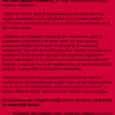
din cauza faptului că muncesc
, la câmp, în gospodărie și pentru
creșterea animalelor.
Alături de sărăcie, lipsa de atractivitate a școlii reprezintă o altă
cauză a abandonului școlar din mediul rural. Aproape jumătate
(47%) dintre adolescenți spun că nu le place școala niciodată sau le
place doar uneori.
„
România are o legislație complexă care să protejeze copiii de
exploatarea economică și de munci grele. Cu toate acestea,
fenomenul rămâne foarte puțin recunoscut și, în continuare,
subraportat. Mai mult decât atât, procentul copiilor care muncesc în
gospodărie în detrimentul educației este realmente îngrijorător.
Datele indică faptul că în mediul rural există mai mulți copii care
muncesc comparativ cu cei din mediul urban, în special în activități
agricole, în gospodării și la îngrijirea animalelor.
Datele pot fi coroborate și cu numărul mai mare de copii din
mediul rural care abandonează școala. Lipsa de participare școlară
este un factor favorizant pentru implicarea copiilor în muncă
.” a
declarat Mihaela Nabăr, director executiv World Vision România.
De asemenea, alte categorii sociale care se dovedesc a fi deosebit
de vulnerabile includ:
Grupurile discriminate etnic, social sau cultural
careprovin