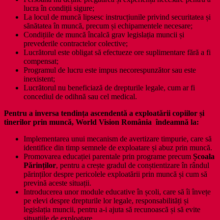
lucra în condiții sigure;
La locul de muncă lipsesc instrucțiunile privind securitatea și
sănătatea în muncă, precum și echipamentele necesare;
Condițiile de muncă încalcă grav legislația muncii și
prevederile contractelor colective;
Lucrătorul este obligat să efectueze ore suplimentare fără a fi
compensat;
Programul de lucru este impus necorespunzător sau este
inexistent;
Lucrătorul nu beneficiază de drepturile legale, cum ar fi
concediul de odihnă sau cel medical.
Pentru a inversa tendința ascendentă a exploatării copiilor și
tinerilor prin muncă, World Vision România îndeamnă la:
Implementarea unui mecanism de avertizare timpurie, care să
identifice din timp semnele de exploatare și abuz prin muncă.
Promovarea educației parentale prin programe precum
Școala
Părinților
, pentru a crește gradul de conștientizare în rândul
părinților despre pericolele exploatării prin muncă și cum să
prevină aceste situații.
Introducerea unor module educative în școli, care să îi învețe
pe elevi despre drepturile lor legale, responsabilități și
legislația muncii, pentru a-i ajuta să recunoască și să evite
situațiile de exploatare.