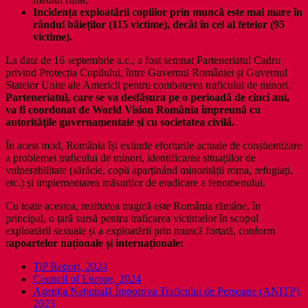
Incidența exploatării copiilor prin muncă este mai mare în
rândul băieților (115 victime), decât în cel al fetelor (95
victime).
La data de 16 septembrie a.c., a fost semnat Parteneriatul Cadru
privind Protecția Copilului, între Guvernul României și Guvernul
Statelor Unite ale Americii pentru combaterea traficului de minori.
Parteneriatul, care se va desfășura pe o perioadă de cinci ani,
va fi coordonat de World Vision România împreună cu
autoritățile guvernamentale și cu societatea civilă.
În acest mod, România își extinde eforturile actuale de conștientizare
a problemei traficului de minori, identificarea situațiilor de
vulnerabilitate (sărăcie, copii aparținând minorității roma, refugiați,
etc.) și implementarea măsurilor de eradicare a fenomenului.
Cu toate acestea, realitatea tragică este România rămâne, în
principal, o țară sursă pentru traficarea victimelor în scopul
exploatării sexuale și a exploatării prin muncă forțată, conform
r
apoartelor naționale și internaționale:
TiP Report, 2024
Council of Europe, 2024
Agenția Națională Împotriva Traficului de Persoane (ANITP),
2023