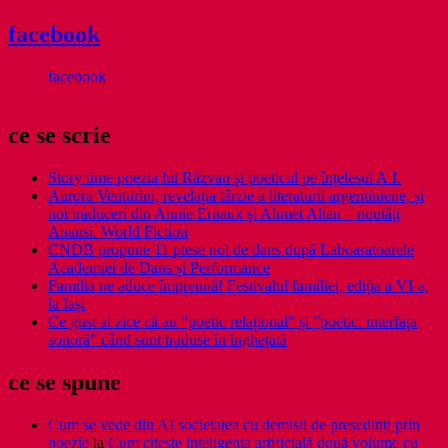
facebook
facebook
ce se scrie
Story time poezia lui Răzvan și poeticul pe înțelesul A.I.
Aurora Venturini, revelația târzie a literaturii argentiniene, și
noi traduceri din Annie Ernaux și Ahmet Altan – noutăți
Anansi. World Fiction
CNDB propune 11 piese noi de dans după Laboaratoarele
Academiei de Dans și Performance
Familia ne aduce împreună! Festivalul familiei, ediția a VI-a,
la Iași
Ce gust ai zice că au ”poetic relațional” și ”poetic. interfața
sonoră” când sunt traduse în înghețată
ce se spune
Cum se vede din AI societatea cu demisii de președinți prin
poezie
la
Cum citește inteligența artificială două volume cu