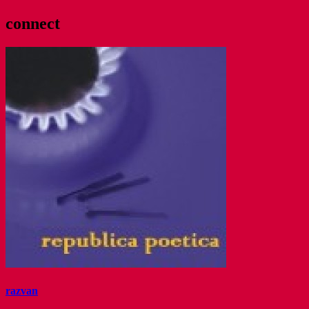
connect
razvan