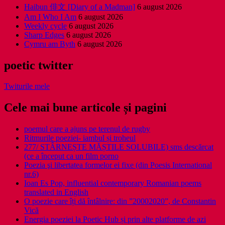
Haibun 俳文 [Diary of a Madman]
6 august 2026
Am I Who I Am
6 august 2026
Weekly cycle
6 august 2026
Sharp Edges
6 august 2026
Cymru am Byth
6 august 2026
poetic twitter
Twiturile mele
Cele mai bune articole și pagini
poemul care a ajuns pe terenul de rugby
Ritmurile poeziei- iambul și troheul
277/ STÂRNEȘTE MĂȘTILE SOLUBILE) sms descărcat
(ce a început ca un film porno
Poezia şi libertatea formelor ei fixe (din Poesis International
nr.6)
Ioan Es Pop, influential contemporary Romanian poems
translated in English
O poezie care îți dă întâlnire: din ”20002020”, de Constantin
Vică
Energia poeziei la Poetic Hub și prin alte platforme de azi