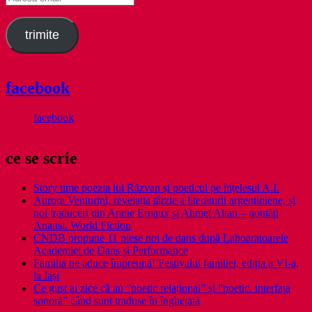
email
trimite
facebook
facebook
ce se scrie
Story time poezia lui Răzvan și poeticul pe înțelesul A.I.
Aurora Venturini, revelația târzie a literaturii argentiniene, și
noi traduceri din Annie Ernaux și Ahmet Altan – noutăți
Anansi. World Fiction
CNDB propune 11 piese noi de dans după Laboaratoarele
Academiei de Dans și Performance
Familia ne aduce împreună! Festivalul familiei, ediția a VI-a,
la Iași
Ce gust ai zice că au ”poetic relațional” și ”poetic. interfața
sonoră” când sunt traduse în înghețată