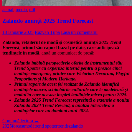
actual
,
media
,
util
Zalando anunță 2025 Trend Forecast
13 ianuarie 2025
Răzvan Țupa
Lasă un comentariu
Zalando, retailerul de modă și cosmetică anunță
2025 Trend
Forecast
, p
rimul său raport bazat pe date, care anticipează
tendințele în modă
, arată un comunicat de presă:
Zalando îmbină perspectivele oferite de instrumentul său
Trend Spotter cu expertiza internă pentru a prezice cinci
tendințe emergente, printre care Victorian Decorum, Playful
Proportions și Modern Heritage.
Primul raport de acest fel realizat de Zalando identifică
tendințele macro, schimbările culturale care le modelează și
modul în care acestea inspiră tendințele micro pentru 2025.
Zalando 2025 Trend Forecast reprezintă o extensie a noului
Zalando 2024 Trend Rewind, o analiză interactivă a
tendințelor care au dominat anul 2024.
Zalando
Continuă lectura
→
anunță
2025
forcast
modă
trend spotter
trends
zalando
2025