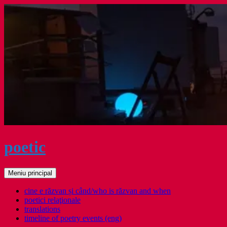
Sari
la
conținut
poetic
Caută
Meniu principal
cine e răzvan și când/who is răzvan and when
poetici relaţionale
translations
timeline of poetry events (eng)