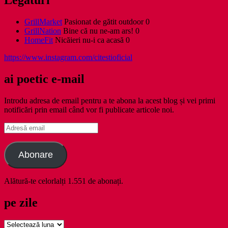
Legături
GrillMarket
Pasionat de gătit outdoor 0
GrillNation
Bine că nu ne-am ars! 0
HomeFit
Nicăieri nu-i ca acasă 0
https://www.instagram.com/citestioficial
ai poetic e-mail
Introdu adresa de email pentru a te abona la acest blog și vei primi
notificări prin email când vor fi publicate articole noi.
Adresă
email
Abonare
Alătură-te celorlalți 1.551 de abonați.
pe zile
pe