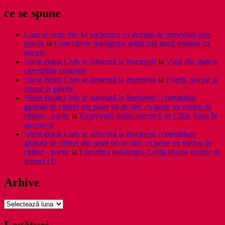
ce se spune
Cum se vede din AI societatea cu demisii de președinți prin
poezie
la
Cum citește inteligența artificială două volume cu
poezie
Silent Book Club se lansează la București
la
Viaţa din spatele
execuţiilor culturale
Silent Book Club se lansează la București
la
Foarţă, poezie şi
vizual la galerie
Silent Book Club se lansează la București | comunitate
globală de cititori din peste 60 de țări, cu peste un milion de
cititori - poetic
la
Experiență audio imersivă de Călin Țopa în
spectacol
Silent Book Club se lansează la București | comunitate
globală de cititori din peste 60 de țări, cu peste un milion de
cititori - poetic
la
Literatura rezidenţei- Ledig House inainte de
lectura (3)
Arhive
Arhive