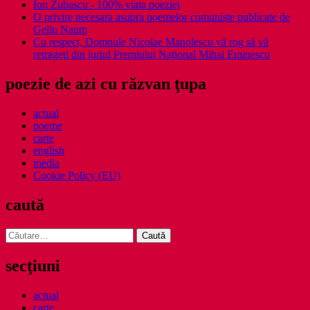
Ion Zubascu - 100% viata poeziei
O privire necesara asupra poemelor comuniste publicate de
Gellu Naum
Cu respect, Domnule Nicolae Manolescu vă rog să vă
retrageţi din juriul Premiului Naţional Mihai Eminescu
poezie de azi cu răzvan ţupa
actual
poeme
carte
english
media
Cookie Policy (EU)
caută
Caută
după:
secţiuni
actual
carte