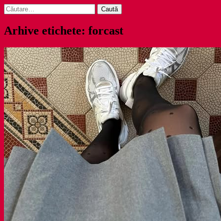
Caută
după:
Arhive etichete: forcast