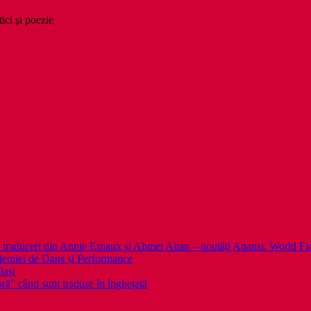
tici şi poezie
 noi traduceri din Annie Ernaux și Ahmet Altan – noutăți Anansi. World Fi
emiei de Dans și Performance
Iași
noră” când sunt traduse în înghețată