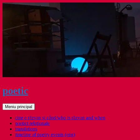
Sari
la
conținut
poetic
Caută
Meniu principal
cine e răzvan și când/who is răzvan and when
poetici relaţionale
translations
timeline of poetry events (eng)