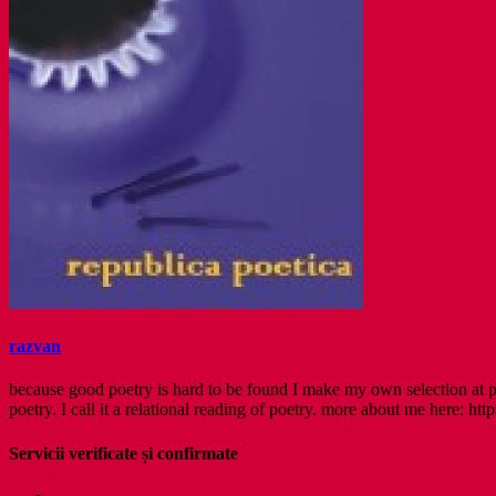
razvan
because good poetry is hard to be found I make my own selection at po
poetry. I call it a relational reading of poetry. more about me here: http
Servicii verificate și confirmate