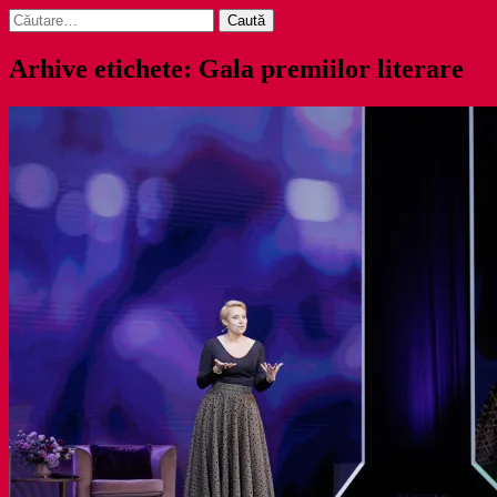
Caută
după:
Arhive etichete: Gala premiilor literare