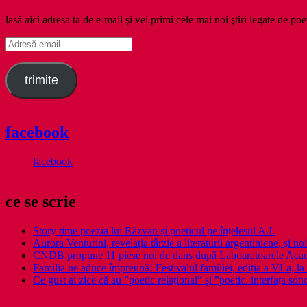
lasă aici adresa ta de e-mail şi vei primi cele mai noi ştiri legate de poe
Adresă
email
trimite
facebook
facebook
ce se scrie
Story time poezia lui Răzvan și poeticul pe înțelesul A.I.
Aurora Venturini, revelația târzie a literaturii argentiniene, și
CNDB propune 11 piese noi de dans după Laboaratoarele Acad
Familia ne aduce împreună! Festivalul familiei, ediția a VI-a, la 
Ce gust ai zice că au ”poetic relațional” și ”poetic. interfața so