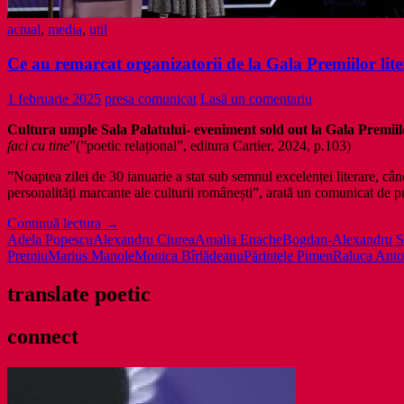
actual
,
media
,
util
Ce au remarcat organizatorii de la Gala Premiilor lite
1 februarie 2025
presa comunicat
Lasă un comentariu
Cultura umple Sala Palatului- eveniment sold out la Gala Premiilo
faci cu tine
”(”poetic relațional”, editura Cartier, 2024, p.103)
”Noaptea zilei de 30 ianuarie a stat sub semnul excelenței literare, cân
personalități marcante ale culturii românești”, arată un comunicat de pr
Ce
Continuă lectura
→
au
Adela Popescu
Alexandru Ciurea
Amalia Enache
Bogdan-Alexandru S
remarcat
Premiu
Marius Manole
Monica Bîrlădeanu
Părintele Pimen
Raluca Ant
organizatorii
de
translate poetic
la
Gala
connect
Premiilor
literare