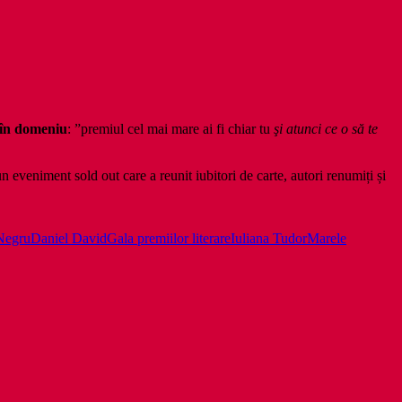
a în domeniu
: ”premiul cel mai mare ai fi chiar tu
şi atunci ce o să te
 eveniment sold out care a reunit iubitori de carte, autori renumiți și
Negru
Daniel David
Gala premiilor literare
Iuliana Tudor
Marele