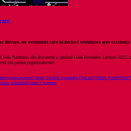
rare
r literare, un eveniment care își declară orientarea spre excelenț
d Sala Palatului, din București a găzduit Gala Premiilor Literare 2025, un
esă din partea organizatorilor:
tănescu
bookzone
Cartea Anului
Constantin Dulcan
Cristian Andrei
Dan 
on
sala palatului
Urania Cremene