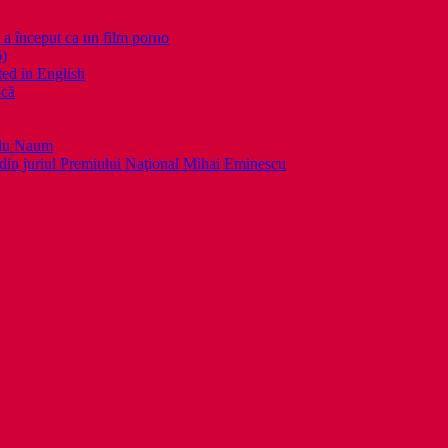
nceput ca un film porno
6)
ed in English
ică
llu Naum
din juriul Premiului Naţional Mihai Eminescu