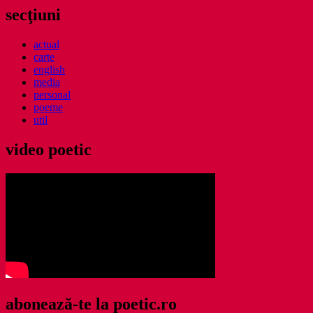
secţiuni
actual
carte
english
media
personal
poeme
util
video poetic
abonează-te la poetic.ro