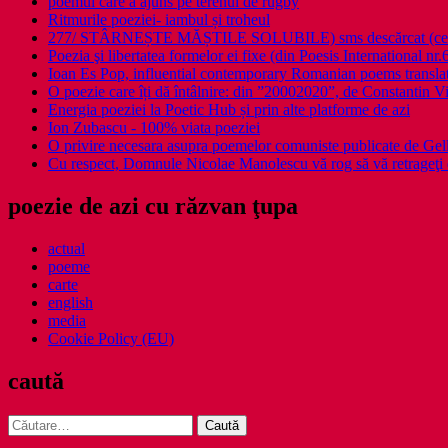
poemul care a ajuns pe terenul de rugby
Ritmurile poeziei- iambul și troheul
277/ STÂRNEȘTE MĂȘTILE SOLUBILE) sms descărcat (ce a î
Poezia şi libertatea formelor ei fixe (din Poesis International nr.
Ioan Es Pop, influential contemporary Romanian poems translat
O poezie care îți dă întâlnire: din ”20002020”, de Constantin V
Energia poeziei la Poetic Hub și prin alte platforme de azi
Ion Zubascu - 100% viata poeziei
O privire necesara asupra poemelor comuniste publicate de Ge
Cu respect, Domnule Nicolae Manolescu vă rog să vă retrageţi 
poezie de azi cu răzvan ţupa
actual
poeme
carte
english
media
Cookie Policy (EU)
caută
Caută
după: