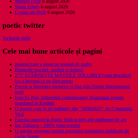
Weekly cycle
6 august 2026
Sharp Edges
6 august 2026
Cymru am Byth
6 august 2026
poetic twitter
Twiturile mele
Cele mai bune articole și pagini
poemul care a ajuns pe terenul de rugby
Ritmurile poeziei- iambul și troheul
277/ STÂRNEȘTE MĂȘTILE SOLUBILE) sms descărcat
(ce a început ca un film porno
Poezia şi libertatea formelor ei fixe (din Poesis International
nr.6)
Ioan Es Pop, influential contemporary Romanian poems
translated in English
O poezie care îți dă întâlnire: din ”20002020”, de Constantin
Vică
Energia poeziei la Poetic Hub și prin alte platforme de azi
Ion Zubascu - 100% viata poeziei
O privire necesara asupra poemelor comuniste publicate de
Gellu Naum