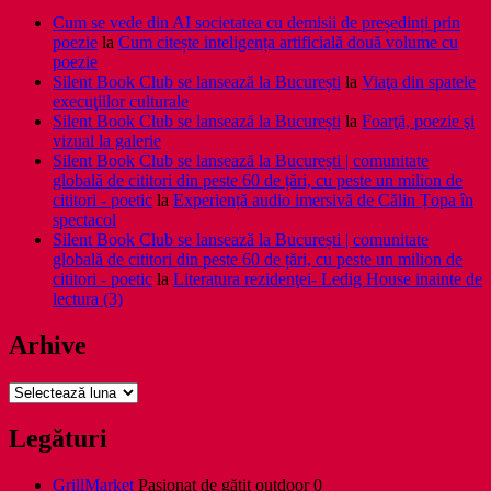
Cum se vede din AI societatea cu demisii de președinți prin
poezie
la
Cum citește inteligența artificială două volume cu
poezie
Silent Book Club se lansează la București
la
Viaţa din spatele
execuţiilor culturale
Silent Book Club se lansează la București
la
Foarţă, poezie şi
vizual la galerie
Silent Book Club se lansează la București | comunitate
globală de cititori din peste 60 de țări, cu peste un milion de
cititori - poetic
la
Experiență audio imersivă de Călin Țopa în
spectacol
Silent Book Club se lansează la București | comunitate
globală de cititori din peste 60 de țări, cu peste un milion de
cititori - poetic
la
Literatura rezidenţei- Ledig House inainte de
lectura (3)
Arhive
Arhive
Legături
GrillMarket
Pasionat de gătit outdoor 0