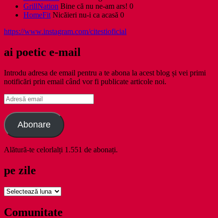
GrillNation
Bine că nu ne-am ars! 0
HomeFit
Nicăieri nu-i ca acasă 0
https://www.instagram.com/citestioficial
ai poetic e-mail
Introdu adresa de email pentru a te abona la acest blog și vei primi
notificări prin email când vor fi publicate articole noi.
Adresă
email
Abonare
Alătură-te celorlalți 1.551 de abonați.
pe zile
pe
zile
Comunitate