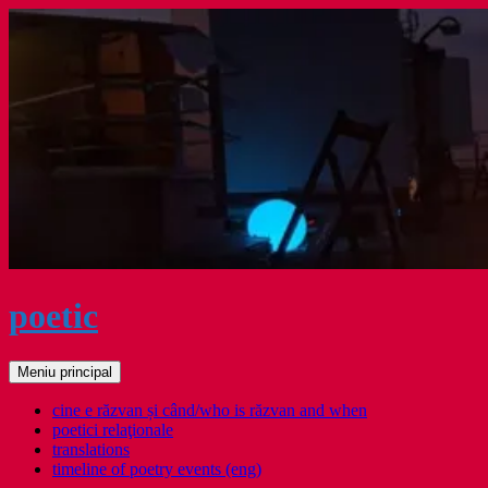
Sari
la
conținut
poetic
Caută
Meniu principal
cine e răzvan și când/who is răzvan and when
poetici relaţionale
translations
timeline of poetry events (eng)