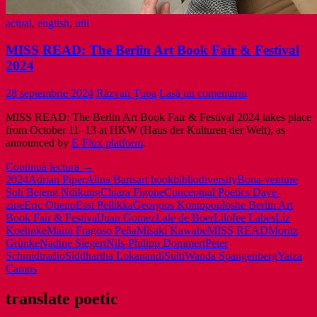
actual
,
english
,
util
MISS READ: The Berlin Art Book Fair & Festival
2024
28 septembrie 2024
Răzvan Țupa
Lasă un comentariu
MISS READ: The Berlin Art Book Fair & Festival 2024 takes place
from October 11–13 at HKW (Haus der Kulturen der Welt), as
announced by
E-Flux platform
.
MISS
Continuă lectura
→
READ:
2024
Adrian Piper
Alina Baris
art book
bibliodiversity
Bona-venture
The
Soh Bejeng Ndikung
Chiara Figone
Conceptual Poetics Day
e-
Berlin
zine
Eric Otieno
Essi Pellikka
Georgios Kontopoulos
he Berlin Art
Art
Book Fair & Festival
Juan Gomez
Lale de Boer
Lilofee Labes
Liz
Book
Koehnke
Maira Fragoso Peña
Misaki Kawabe
MISS READ
Moritz
Fair
Grünke
Nadine Siegert
Nils-Philipp Dommert
Peter
&
Schmidt
radio
Siddhartha Lokanandi
Sulti
Wanda Spangenberg
Yaiza
Festival
Camps
2024
translate poetic