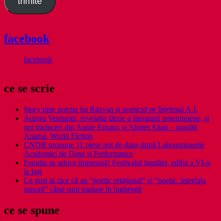
trimite
facebook
facebook
ce se scrie
Story time poezia lui Răzvan și poeticul pe înțelesul A.I.
Aurora Venturini, revelația târzie a literaturii argentiniene, și
noi traduceri din Annie Ernaux și Ahmet Altan – noutăți
Anansi. World Fiction
CNDB propune 11 piese noi de dans după Laboaratoarele
Academiei de Dans și Performance
Familia ne aduce împreună! Festivalul familiei, ediția a VI-a,
la Iași
Ce gust ai zice că au ”poetic relațional” și ”poetic. interfața
sonoră” când sunt traduse în înghețată
ce se spune