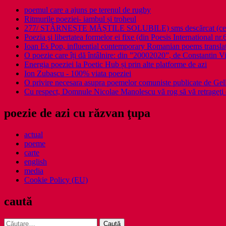
poemul care a ajuns pe terenul de rugby
Ritmurile poeziei- iambul și troheul
277/ STÂRNEȘTE MĂȘTILE SOLUBILE) sms descărcat (ce a î
Poezia şi libertatea formelor ei fixe (din Poesis International nr.
Ioan Es Pop, influential contemporary Romanian poems translat
O poezie care îți dă întâlnire: din ”20002020”, de Constantin V
Energia poeziei la Poetic Hub și prin alte platforme de azi
Ion Zubascu - 100% viata poeziei
O privire necesara asupra poemelor comuniste publicate de Ge
Cu respect, Domnule Nicolae Manolescu vă rog să vă retrageţi 
poezie de azi cu răzvan ţupa
actual
poeme
carte
english
media
Cookie Policy (EU)
caută
Caută