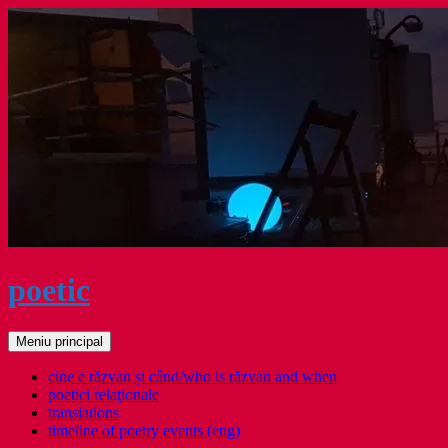
Sari
la
conținut
poetic
Caută
Meniu principal
cine e răzvan și când/who is răzvan and when
poetici relaţionale
translations
timeline of poetry events (eng)