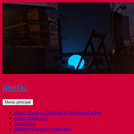
Sari
la
conținut
poetic
Caută
Meniu principal
cine e răzvan și când/who is răzvan and when
poetici relaţionale
translations
timeline of poetry events (eng)