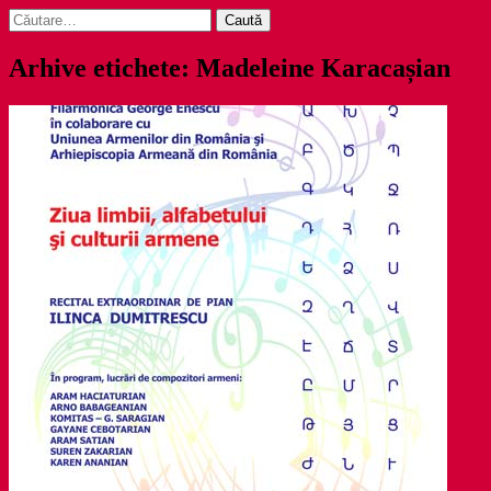
Caută
după:
Arhive etichete: Madeleine Karacașian