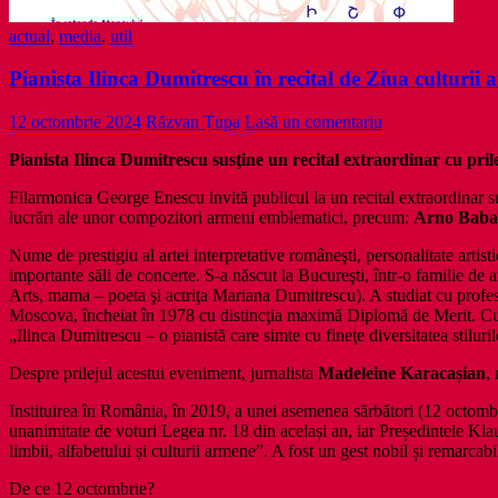
actual
,
media
,
util
Pianista Ilinca Dumitrescu în recital de Ziua culturii
12 octombrie 2024
Răzvan Țupa
Lasă un comentariu
Pianista Ilinca Dumitrescu susţine un recital extraordinar cu prilej
Filarmonica George Enescu invită publicul la un recital extraordinar 
lucrări ale unor compozitori armeni emblematici, precum:
Arno Babag
Nume de prestigiu al artei interpretative româneşti, personalitate artist
importante săli de concerte. S-a născut la Bucureşti, într-o familie de
Arts, mama – poeta şi actriţa Mariana Dumitrescu). A studiat cu profes
Moscova, încheiat în 1978 cu distincţia maximă Diplomă de Merit. Cu pr
„Ilinca Dumitrescu – o pianistă care simte cu fineţe diversitatea stiluri
Despre prilejul acestui eveniment, jurnalista
Madeleine Karacașian
,
Instituirea în România, în 2019, a unei asemenea sărbători (12 octombr
unanimitate de voturi Legea nr. 18 din același an, iar Președintele Kl
limbii, alfabetului și culturii armene”. A fost un gest nobil și remarc
De ce 12 octombrie?