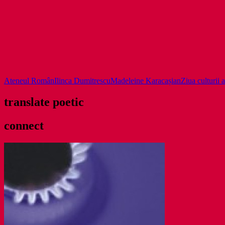
Ateneul Român
Ilinca Dumitrescu
Madeleine Karacașian
Ziua culturii
translate poetic
connect