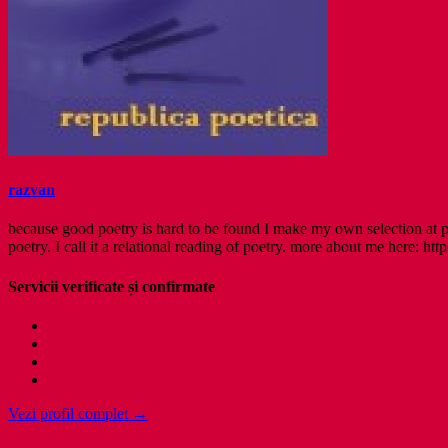
razvan
because good poetry is hard to be found I make my own selection at po
poetry. I call it a relational reading of poetry. more about me here: http
Servicii verificate și confirmate
Vezi profil complet →