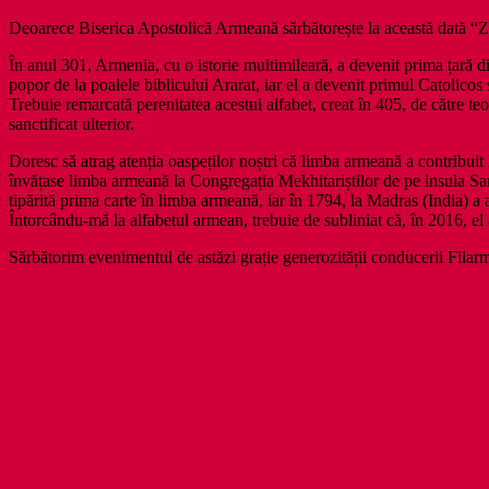
Deoarece Biserica Apostolică Armeană sărbătorește la această dată “Ziu
În anul 301, Armenia, cu o istorie multimileară, a devenit prima țară d
popor de la poalele biblicului Ararat, iar el a devenit primul Catolicos 
Trebuie remarcată perenitatea acestui alfabet, creat în 405, de către teo
sanctificat ulterior.
Doresc să atrag atenția oaspeților noștri că limba armeană a contribui
învățase limba armeană la Congregația Mekhitariștilor de pe insula Sa
tipărită prima carte în limba armeană, iar în 1794, la Madras (India) a
Întorcându-mă la alfabetul armean, trebuie de subliniat că, în 2016, el
Sărbătorim evenimentul de astăzi grație generozității conducerii Filarmo