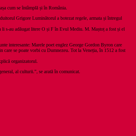
, așa cum se întâmplă și în România.
ăduitorul Grigore Luminătorul a botezat regele, armata și întregul
a li s-au adăugat litere O și F în Evul Mediu. M. Maștoț a fost și el
amănunte interesante: Marele poet englez George Gordon Byron care
in care se poate vorbi cu Dumnezeu. Tot la Veneția, în 1512 a fost
xplică organizatorul.
neral, al culturii.”, se arată în comunicat.