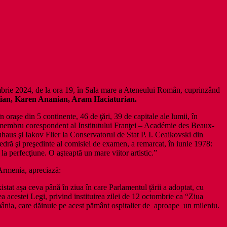
ombrie 2024, de la ora 19, în Sala mare a Ateneului Român, cuprinzând
ian, Karen Ananian, Aram Haciaturian.
n oraşe din 5 continente, 46 de ţări, 39 de capitale ale lumii, în
it, membru corespondent al Institutului Franţei – Académie des Beaux-
haus şi Iakov Flier la Conservatorul de Stat P. I. Ceaikovski din
dră şi preşedinte al comisiei de examen, a remarcat, în iunie 1978:
 la perfecţiune. O aşteaptă un mare viitor artistic.”
 Armenia, apreciază:
tat așa ceva până în ziua în care Parlamentul țării a adoptat, cu
 acestei Legi, privind instituirea zilei de 12 octombrie ca “Ziua
România, care dăinuie pe acest pământ ospitalier de aproape un mileniu.