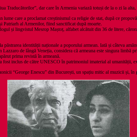
a Traducătorilor”, dar care în Armenia variază totuși de la o zi la alta
in lume care a proclamat creștinismul ca religie de stat, după ce propov
și Patriarh al Armenilor, fiind sanctificat după moarte.
logul și lingvistul Mesrop Maștoț, alfabet alcătuit din 36 de litere, căror
t la păstrarea identității naționale a poporului armean. Iată și câteva 
n Lazzaro de lângă Veneția, considera că armeana este singura limbă pr
 apărut prima revistă în armeană.
 a fost inclus de către UNESCO în patrimoniul imaterial al umanității, e
nicii “George Enescu” din București, un spațiu mitic al muzicii și, în ge