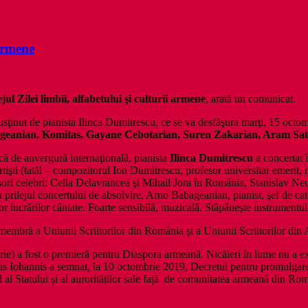
 armene
ul Zilei limbii, alfabetului şi culturii armene
, arată un comunicat.
susţinut de pianista Ilinca Dumitrescu, ce se va desfăşura marţi, 15 oct
eanian, Komitas, Gayane Cebotarian, Suren Zakarian, Aram Sat
ică de anvergură internaţională, pianista
Ilinca Dumitrescu
a concertat î
 artişti (tatăl – compozitorul Ion Dumitrescu, profesor universitar emer
ori celebri: Cella Delavrancea şi Mihail Jora în România, Stanislav Neu
ilejul concertului de absolvire, Arno Babageanian, pianist, şef de cate
lor lucrărilor cântate. Foarte sensibilă, muzicală. Stăpâneşte instrumentul
 membră a Uniunii Scriitorilor din România şi a Uniunii Scriitorilor din
ie) a fost o premieră pentru Diaspora armeană. Nicăieri în lume nu a exis
aus Iohannis a semnat, la 10 octombrie 2019, Decretul pentru promulgarea
abil al Statului și al aurorităților sale față de comunitatea armeană din 