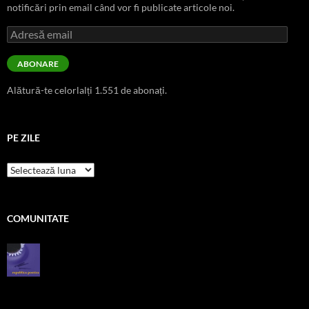
notificări prin email când vor fi publicate articole noi.
Adresă
email
ABONARE
Alătură-te celorlalți 1.551 de abonați.
PE ZILE
pe
zile
COMUNITATE