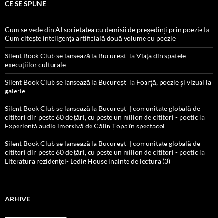
CE SE SPUNE
Cum se vede din AI societatea cu demisii de președinți prin poezie
la
Cum citește inteligența artificială două volume cu poezie
Silent Book Club se lansează la București
la
Viaţa din spatele
execuţiilor culturale
Silent Book Club se lansează la București
la
Foarţă, poezie şi vizual la
galerie
Silent Book Club se lansează la București | comunitate globală de
cititori din peste 60 de țări, cu peste un milion de cititori - poetic
la
Experiență audio imersivă de Călin Țopa în spectacol
Silent Book Club se lansează la București | comunitate globală de
cititori din peste 60 de țări, cu peste un milion de cititori - poetic
la
Literatura rezidenţei- Ledig House inainte de lectura (3)
ARHIVE