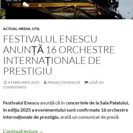
ACTUAL
,
MEDIA
,
UTIL
FESTIVALUL ENESCU
ANUNȚĂ 16 ORCHESTRE
INTERNAȚIONALE DE
PRESTIGIU
4 FEBRUARIE 2025
PRESA COMUNICAT
LASĂ UN
COMENTARIU
Festivalul Enescu
anunță că în c
oncertele de la Sala Palatului,
în ediția 2025 a evenimentului sunt confirmate 16 orchestre
internaționale de prestigiu
, arată un comunicat de presă:
Festivalul Enescu anunță 16 orchestre internaț
Continuă lectura
→