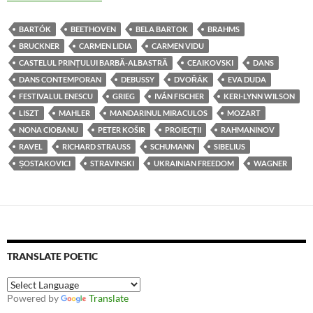
BARTÓK
BEETHOVEN
BELA BARTOK
BRAHMS
BRUCKNER
CARMEN LIDIA
CARMEN VIDU
CASTELUL PRINȚULUI BARBĂ-ALBASTRĂ
CEAIKOVSKI
DANS
DANS CONTEMPORAN
DEBUSSY
DVOŘÁK
EVA DUDA
FESTIVALUL ENESCU
GRIEG
IVÁN FISCHER
KERI-LYNN WILSON
LISZT
MAHLER
MANDARINUL MIRACULOS
MOZART
NONA CIOBANU
PETER KOŠIR
PROIECȚII
RAHMANINOV
RAVEL
RICHARD STRAUSS
SCHUMANN
SIBELIUS
ȘOSTAKOVICI
STRAVINSKI
UKRAINIAN FREEDOM
WAGNER
TRANSLATE POETIC
Powered by
Translate