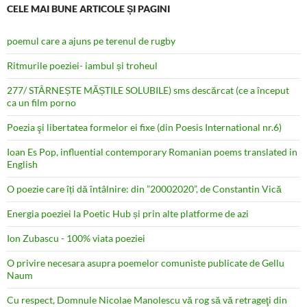
CELE MAI BUNE ARTICOLE ȘI PAGINI
poemul care a ajuns pe terenul de rugby
Ritmurile poeziei- iambul și troheul
277/ STÂRNEȘTE MĂȘTILE SOLUBILE) sms descărcat (ce a început
ca un film porno
Poezia şi libertatea formelor ei fixe (din Poesis International nr.6)
Ioan Es Pop, influential contemporary Romanian poems translated in
English
O poezie care îți dă întâlnire: din ”20002020”, de Constantin Vică
Energia poeziei la Poetic Hub și prin alte platforme de azi
Ion Zubascu - 100% viata poeziei
O privire necesara asupra poemelor comuniste publicate de Gellu
Naum
Cu respect, Domnule Nicolae Manolescu vă rog să vă retrageţi din