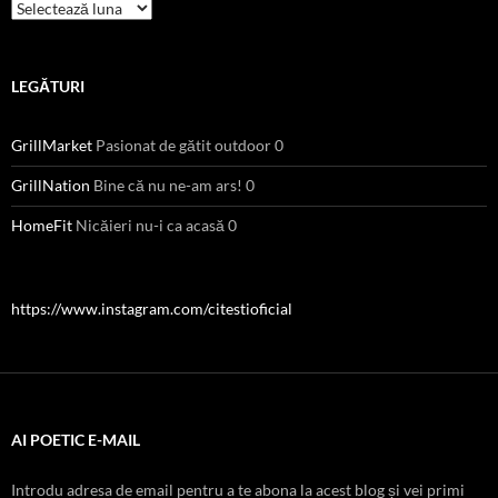
Arhive
LEGĂTURI
GrillMarket
Pasionat de gătit outdoor 0
GrillNation
Bine că nu ne-am ars! 0
HomeFit
Nicăieri nu-i ca acasă 0
https://www.instagram.com/citestioficial
AI POETIC E-MAIL
Introdu adresa de email pentru a te abona la acest blog și vei primi