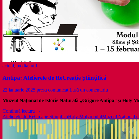
actual
,
media
,
util
Antipa: Atelierele de ReCreație Științifică
22 ianuarie 2025
presa comunicat
Lasă un comentariu
Muzeul Național de Istorie Naturală „Grigore Antipa”
și
Holy M
Antipa:
Continuă lectura
→
Atelierele
Atelierele de ReCreație Științifică
Holy Moly
modul
Muzeul Național de
de
ReCreație
Științifică