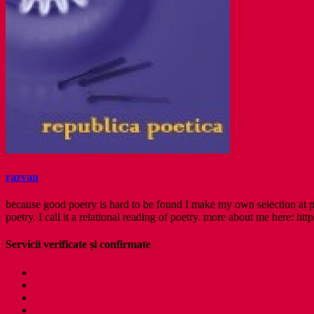
razvan
because good poetry is hard to be found I make my own selection at po
poetry. I call it a relational reading of poetry. more about me here: http
Servicii verificate și confirmate