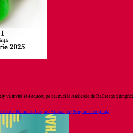
oly
vă invită să-i aduceți pe cei mici la Atelierele de ReCreație Științific
 Istorie Naturală „Grigore Antipa”
preț
Program
slime
știință