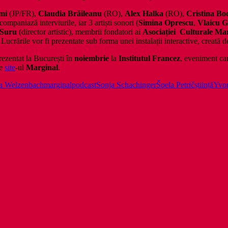
mi
(JP/FR),
Claudia Br
ăileanu
(RO),
Alex Halka
(RO),
Cristina Bo
ompaniază interviurile, iar 3 artiști sonori (
Simina Oprescu
,
Vlaicu G
 Suru
(director artistic), membrii fondatori ai
Asociației Culturale Ma
crările vor fi prezentate sub forma unei instalații interactive, creată 
prezentat la București în
noiembrie
la
Institutul Francez
, eveniment car
pe
site
-ul
Marginal
.
a Welzenbach
marginal
podcast
Sonja Schachinger
Špela Petrič
știință
Yvon