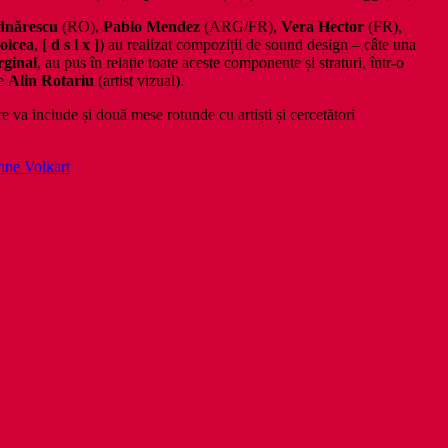
dn
ărescu
(RO),
Pablo Mendez
(ARG/FR),
Vera Hector
(FR),
olcea
,
[ d s l x ]
) au realizat compoziții de sound design – câte una
rginal
, au pus în relație toate aceste componente și straturi, într-o
de
Alin Rotariu
(artist vizual).
e va include și două mese rotunde cu artiști și cercetători
ne Volkart