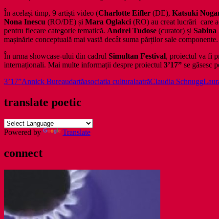
În același timp, 9 artiști video (
Charlotte Eifler
(DE),
Katsuki Noga
Nona Inescu
(RO/DE) și
Mara Oglakci
(RO) au creat lucrări care ac
pentru fiecare categorie tematică.
Andrei Tudose
(curator) și
Sabina
mașinărie conceptuală mai vastă decât suma părților sale componente. Lu
În urma showcase-ului din cadrul
Simultan Festival
, proiectul va fi 
internaționali. Mai multe informații despre proiectul
3’17”
se găsesc 
3’17”
Annick Bureaud
artă
asociatia culturala
atră
Claudia Schnugg
Laur
translate poetic
Powered by
Translate
connect