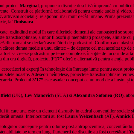
oul proiect
Marginal
, propune o discuție deschisă împreună cu publicul
curente. Construit ca platformă colaborativă pentru creație audio și video,
artivism societal și relaționări mai-mult-decât-umane. Prima prezentare pu
rie
, la
Timișoara
.
 oglindind modul în care diferitele domenii ale cunoașterii se suprapun
e transdisciplinare, a unor filosofii și mentalități proaspete, aliniate c
% din români se declară ascultători de podcasturi. Conform aceluiași stu
rm cărora durata medie a unui cântec – de departe cel mai ascultat tip d
i a fost să creeze podcasturi pe teme complexe, însoțite de lucrări de artă
 din era digitală, proiectul
3’17”
oferă o alternativă pentru atenția publ
ști, cercetători și experți în tehnologie din întreaga lume pentru acest pro
 din zilele noastre. Adeseori neînțelese, proiectele transdisciplinare reun
ecareia. Proiectul
3’17”
este așadar conceput ca un mod de a ilustra și te
field
(UK),
Lev Manovich
(SUA) și
Alexandra Sofonea (RO)
, abo
lui în care arta este un element disruptiv în cadrul convențiilor sociale ș
t-decât-umană. Interlocutorii au fost
Laura Welzenbach
(AT),
Annick 
hnologiilor concepute pentru o lume post-antropocentrică, concentrându-se
ustenabilitate pe termen lung. Partenerii de discuție au fost cercetătorii
Yv