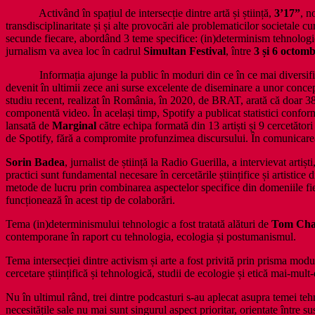
Activând în spațiul de intersecție dintre artă și știință,
3’17”
, n
transdisciplinaritate și și alte provocări ale problematicilor societale 
secunde fiecare, abordând 3 teme specifice: (in)determinism tehnologic, 
jurnalism va avea loc în cadrul
Simultan Festival
, între
3 și 6 octomb
Informația ajunge la public în moduri din ce în ce mai diversificate,
devenit în ultimii zece ani surse excelente de diseminare a unor concept
studiu recent, realizat în România, în 2020, de BRAT, arată că doar 38
componentă video. În același timp, Spotify a publicat statistici confo
lansată de
Marginal
către echipa formată din 13 artiști și 9 cercetător
de Spotify, fără a compromite profunzimea discursului. În comunicarea
Sorin Badea
, jurnalist de știință la Radio Guerilla, a intervievat arti
practici sunt fundamental necesare în cercetările științifice și artistice
metode de lucru prin combinarea aspectelor specifice din domeniile fi
funcționează în acest tip de colaborări.
Tema (in)determinismului tehnologic a fost tratată alături de
Tom Chat
contemporane în raport cu tehnologia, ecologia și postumanismul.
Tema intersecției dintre activism și arte a fost privită prin prisma modu
cercetare științifică și tehnologică, studii de ecologie și etică mai-mul
Nu în ultimul rând, trei dintre podcasturi s-au aplecat asupra temei te
necesitățile sale nu mai sunt singurul aspect prioritar, orientate între s