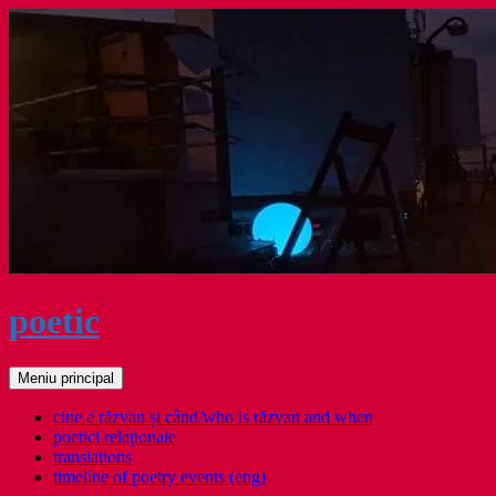
Sari
la
conținut
poetic
Caută
Meniu principal
cine e răzvan și când/who is răzvan and when
poetici relaţionale
translations
timeline of poetry events (eng)