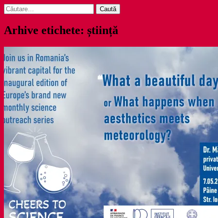
Caută
după:
Arhive etichete: știință