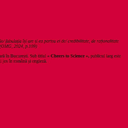
o/ fabulația își are și ea partea ei de/ credibilitate, de raționalitate
” (OMG, 2024, p.109)
ră în București. Sub titlul
« Cheers to Science »,
publicul larg este
ai jos în română și engleză.