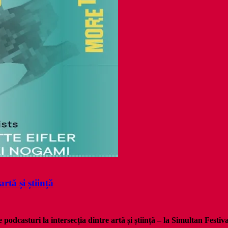
rtă și știință
podcasturi la intersecția dintre artă și știință – la Simultan Festi