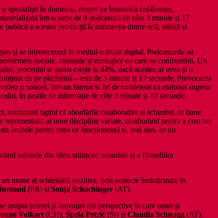
 și specialiști în domeniu, despre ce înseamnă colaborare,
 materializată într-o serie de 9 podcasturi de câte 3 minute și 17
blică a acestor producții la intersecția dintre artă, știință și
 și se intersectează în mediul cultural digital. Podcasturile au
u problemele sociale, culturale și ecologice cu care ne confruntăm. Un
diu, procentul ar putea crește la 44%, dacă acestea ar avea și o
e conținut de pe platformă – este de 3 minute și 17 secunde. Provocarea
 video și sonoră, într-un format la fel de condensat ca etalonul sugerat
icului, în pastile de informație de câte 3 minute și 17 secunde.
iect, subliniind faptul că abordările colaborative și schimbul de bune
esc reprezentanți ai unor discipline variate, colaborând pentru a crea noi
sta limitele pentru ceea ce funcționează și, mai ales, ce nu
rdând subiecte din sfera științelor umaniste și a filosofiilor
i un motor al schimbării pozitive, prin proiecte înrădăcinate în
Bureaud
(FR) și
Sonja Schachinger
(AT).
 asupra științei și inovației din perspective în care omul și
onne Volkart
(CH),
Š
pela Petri
č
(SI) și
Claudia Schnugg
(AT).