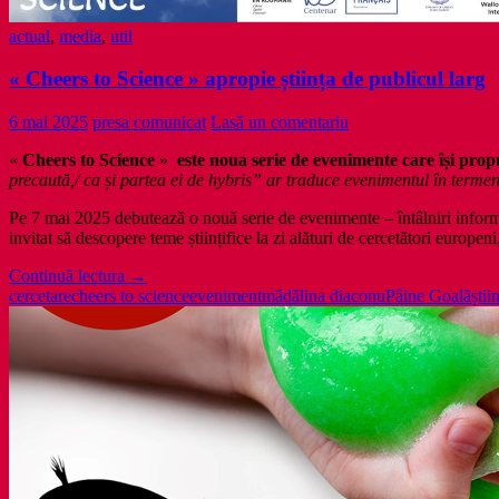
actual
,
media
,
util
« Cheers to Science » apropie știința de publicul larg
6 mai 2025
presa comunicat
Lasă un comentariu
«
Cheers to Science
»
este noua serie de evenimente care își pro
precaută,/ ca și partea ei de hybris” ar traduce evenimentul în ter
Pe 7 mai 2025 debutează o nouă serie de evenimente – întâlniri informal
invitat să descopere teme științifice la zi alături de cercetători europe
«
Continuă lectura
→
Cheers
cercetare
cheers to science
eveniment
mădălina diaconu
Pâine Goală
știi
to
Science
»
apropie
știința
de
publicul
larg