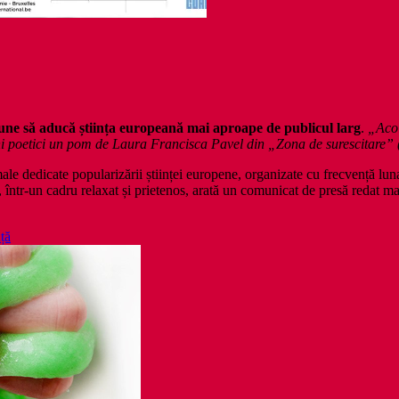
pune să aducă știința europeană mai aproape de publicul larg
.
„Acol
meni poetici un pom de Laura Francisca Pavel din „Zona de surescitare
e dedicate popularizării științei europene, organizate cu frecvență luna
ni, într-un cadru relaxat și prietenos, arată un comunicat de presă redat m
nță