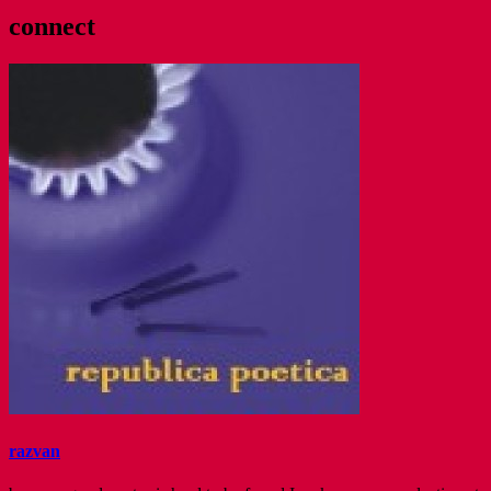
connect
razvan