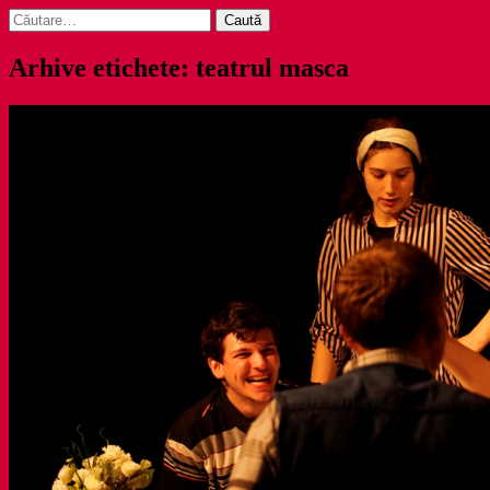
Caută
după:
Arhive etichete: teatrul masca