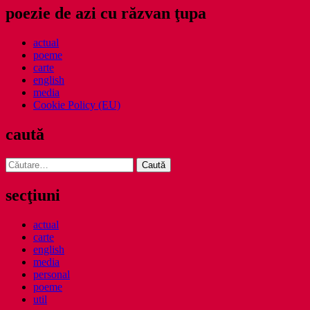
poezie de azi cu răzvan ţupa
actual
poeme
carte
english
media
Cookie Policy (EU)
caută
Caută
după:
secţiuni
actual
carte
english
media
personal
poeme
util