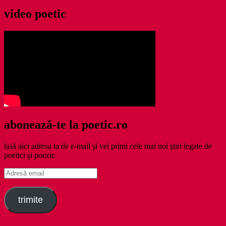
video poetic
abonează-te la poetic.ro
lasă aici adresa ta de e-mail şi vei primi cele mai noi ştiri legate de
poetici şi poezie
Adresă
email
trimite