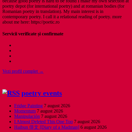
because good poetry is hard to be found I make my own selection at
poetry depot (for international poetry) and at romanian bodies (for
Romanian poetry in translation). My main interest is in
contemporary poetry. I call it a relational reading of poetry. more
about me here: https://poetic.ro
Servicii verificate și confirmate
Vezi profil complet →
poetry events
Fridge Painting
7 august 2026
Momentum
7 august 2026
Manipulación
7 august 2026
I Almost Deleted This One Too
7 august 2026
Haibun 俳文 [Diary of a Madman]
6 august 2026