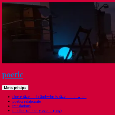
Sari
la
conținut
poetic
Caută
Meniu principal
cine e răzvan și când/who is răzvan and when
poetici relaţionale
translations
timeline of poetry events (eng)