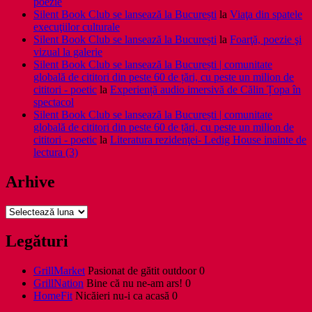
poezie
Silent Book Club se lansează la București
la
Viaţa din spatele
execuţiilor culturale
Silent Book Club se lansează la București
la
Foarţă, poezie şi
vizual la galerie
Silent Book Club se lansează la București | comunitate
globală de cititori din peste 60 de țări, cu peste un milion de
cititori - poetic
la
Experiență audio imersivă de Călin Țopa în
spectacol
Silent Book Club se lansează la București | comunitate
globală de cititori din peste 60 de țări, cu peste un milion de
cititori - poetic
la
Literatura rezidenţei- Ledig House inainte de
lectura (3)
Arhive
Arhive
Legături
GrillMarket
Pasionat de gătit outdoor 0
GrillNation
Bine că nu ne-am ars! 0
HomeFit
Nicăieri nu-i ca acasă 0