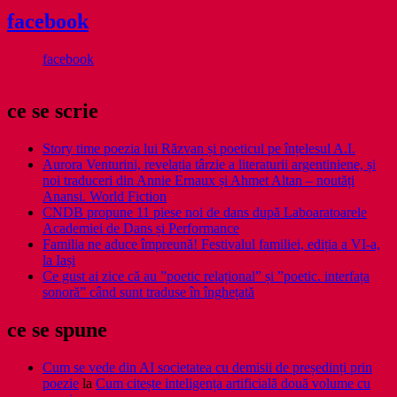
facebook
facebook
ce se scrie
Story time poezia lui Răzvan și poeticul pe înțelesul A.I.
Aurora Venturini, revelația târzie a literaturii argentiniene, și
noi traduceri din Annie Ernaux și Ahmet Altan – noutăți
Anansi. World Fiction
CNDB propune 11 piese noi de dans după Laboaratoarele
Academiei de Dans și Performance
Familia ne aduce împreună! Festivalul familiei, ediția a VI-a,
la Iași
Ce gust ai zice că au ”poetic relațional” și ”poetic. interfața
sonoră” când sunt traduse în înghețată
ce se spune
Cum se vede din AI societatea cu demisii de președinți prin
poezie
la
Cum citește inteligența artificială două volume cu