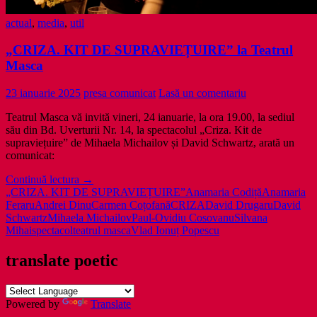
actual
,
media
,
util
„CRIZA. KIT DE SUPRAVIEȚUIRE” la Teatrul
Masca
23 ianuarie 2025
presa comunicat
Lasă un comentariu
Teatrul Masca vă invită vineri, 24 ianuarie, la ora 19.00, la sediul
său din Bd. Uverturii Nr. 14, la spectacolul „Criza. Kit de
supraviețuire” de Mihaela Michailov și David Schwartz, arată un
comunicat:
„CRIZA.
Continuă lectura
→
KIT
„CRIZA. KIT DE SUPRAVIEȚUIRE”
Anamaria Codiță
Anamaria
DE
Feraru
Andrei Dinu
Carmen Coțofană
CRIZA
David Drugaru
David
SUPRAVIEȚUIRE”
Schwartz
Mihaela Michailov
Paul-Ovidiu Cosovanu
Silvana
la
Mihai
spectacol
teatrul masca
Vlad Ionuț Popescu
Teatrul
Masca
translate poetic
Powered by
Translate