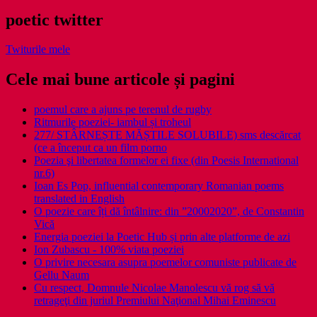
poetic twitter
Twiturile mele
Cele mai bune articole și pagini
poemul care a ajuns pe terenul de rugby
Ritmurile poeziei- iambul și troheul
277/ STÂRNEȘTE MĂȘTILE SOLUBILE) sms descărcat
(ce a început ca un film porno
Poezia şi libertatea formelor ei fixe (din Poesis International
nr.6)
Ioan Es Pop, influential contemporary Romanian poems
translated in English
O poezie care îți dă întâlnire: din ”20002020”, de Constantin
Vică
Energia poeziei la Poetic Hub și prin alte platforme de azi
Ion Zubascu - 100% viata poeziei
O privire necesara asupra poemelor comuniste publicate de
Gellu Naum
Cu respect, Domnule Nicolae Manolescu vă rog să vă
retrageţi din juriul Premiului Naţional Mihai Eminescu