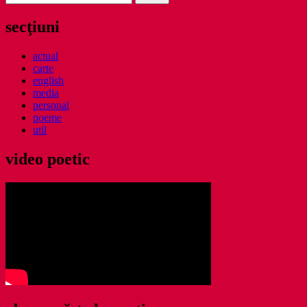
după:
secţiuni
actual
carte
english
media
personal
poeme
util
video poetic