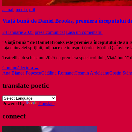
actual
,
media
,
util
Viaţă bună de Daniel Brooks, premiera începutului de 
24 ianuarie 2025
presa comunicat
Lasă un comentariu
”
Viaţă bună” de Daniel Brooks este premiera începutului de an la
fața chiuvetei sprijinit, mijloace de transport (colectiv) din Q- Înviere 
Teatrelli a deschis anul 2025 cu premiera spectacolului „Viaţă bună” d
Viaţă
Continuă lectura
→
bună
Ana Bianca Popescu
Cătălina Romaneț
Cosmin Ardeleanu
Costin Stănc
de
Daniel
translate poetic
Brooks,
premiera
începutului
Powered by
Translate
de
an
connect
la
Teatrelli