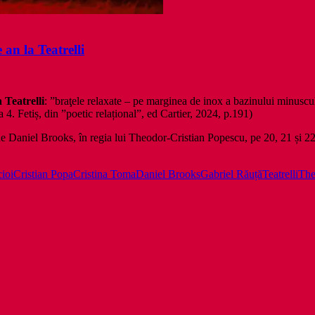
an la Teatrelli
 Teatrelli
: ”braţele relaxate – pe marginea de inox a bazinului minuscul a
la 4. Fetiș, din ”poetic relațional”, ed Cartier, 2024, p.191)
e Daniel Brooks, în regia lui Theodor-Cristian Popescu, pe 20, 21 și 22
ioi
Cristian Popa
Cristina Toma
Daniel Brooks
Gabriel Răuță
Teatrelli
The