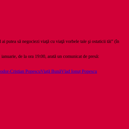
i putea să negociezi viaţă cu viaţă vorbele tale şi ostaticii tăi” (în
 ianuarie, de la ora 19:00, arată un comunicat de presă:
odor-Cristian Popescu
Viață Bună
Vlad Ionuț Popescu