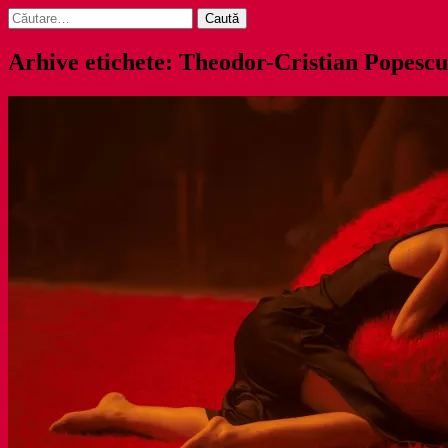
Caută
după:
Arhive etichete: Theodor-Cristian Popescu