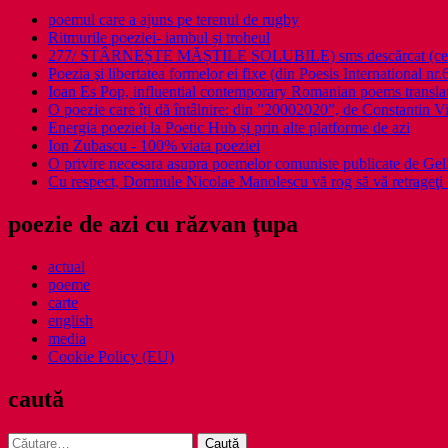
poemul care a ajuns pe terenul de rugby
Ritmurile poeziei- iambul și troheul
277/ STÂRNEȘTE MĂȘTILE SOLUBILE) sms descărcat (ce a î
Poezia şi libertatea formelor ei fixe (din Poesis International nr.
Ioan Es Pop, influential contemporary Romanian poems translat
O poezie care îți dă întâlnire: din ”20002020”, de Constantin V
Energia poeziei la Poetic Hub și prin alte platforme de azi
Ion Zubascu - 100% viata poeziei
O privire necesara asupra poemelor comuniste publicate de Ge
Cu respect, Domnule Nicolae Manolescu vă rog să vă retrageţi 
poezie de azi cu răzvan ţupa
actual
poeme
carte
english
media
Cookie Policy (EU)
caută
Caută