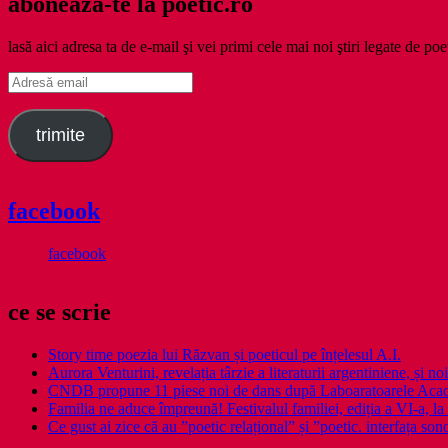
abonează-te la poetic.ro
lasă aici adresa ta de e-mail şi vei primi cele mai noi ştiri legate de poe
Adresă
email
trimite
facebook
facebook
ce se scrie
Story time poezia lui Răzvan și poeticul pe înțelesul A.I.
Aurora Venturini, revelația târzie a literaturii argentiniene, și
CNDB propune 11 piese noi de dans după Laboaratoarele Acad
Familia ne aduce împreună! Festivalul familiei, ediția a VI-a, la 
Ce gust ai zice că au ”poetic relațional” și ”poetic. interfața so