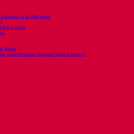
nceput ca un film porno
6)
ed in English
ică
llu Naum
din juriul Premiului Naţional Mihai Eminescu