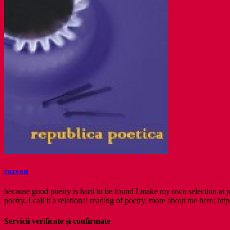
razvan
because good poetry is hard to be found I make my own selection at po
poetry. I call it a relational reading of poetry. more about me here: http
Servicii verificate și confirmate