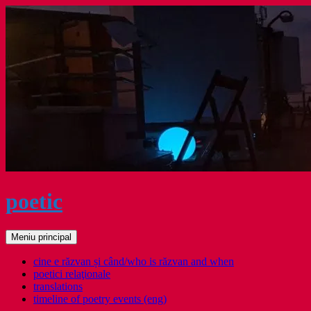
Sari
la
conținut
poetic
Caută
Meniu principal
cine e răzvan și când/who is răzvan and when
poetici relaţionale
translations
timeline of poetry events (eng)