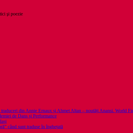
tici şi poezie
 noi traduceri din Annie Ernaux și Ahmet Altan – noutăți Anansi. World Fi
emiei de Dans și Performance
Iași
noră” când sunt traduse în înghețată