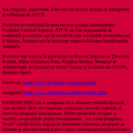
Sat. Migrație. Intervenție. Film este un proiect derulat de Patrupetrei
și cofinanțat de AFCN.
Proiectul nu reprezintă în mod necesar poziţia Administrației
Fondului Cultural Național. AFCN nu este responsabilă de
conținutul proiectului sau de modul în care rezultatele proiectului pot
fi folosite. Acestea sunt în întregime responsabilitatea beneficiarului
finanțării.
Proiectul este realizat în parteneriat cu Muzeul Național al Țăranului
Român, Mihai Eminescu Trust, Primăria Biertan, Masterul de
Antropologie și Masterul de Studii Vizuale și Societate ale SNSPA,
Random Space.
Facebook:
https://www.facebook.com/sat.migratie
Instagram:
https://www.instagram.com/sat.migratie.film/
PATRUPETREI este o companie cu o abordare multidisciplinară,
care produce filme documentare, realizează cercetări culturale și
dezvoltă programe educaționale. Printre proiectele derulate se
numără: co-producție pentru documentarul „Vis.Viață/Imaginary
Youth” (2018-2024), regizat de Ruxandra Gubernat; programe de
formare și educație artistică prin cultura cinematografică pentru tineri