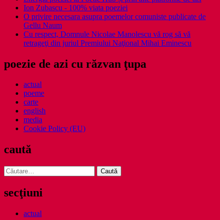
Ion Zubascu - 100% viata poeziei
O privire necesara asupra poemelor comuniste publicate de
Gellu Naum
Cu respect, Domnule Nicolae Manolescu vă rog să vă
retrageţi din juriul Premiului Naţional Mihai Eminescu
poezie de azi cu răzvan ţupa
actual
poeme
carte
english
media
Cookie Policy (EU)
caută
Caută
după:
secţiuni
actual