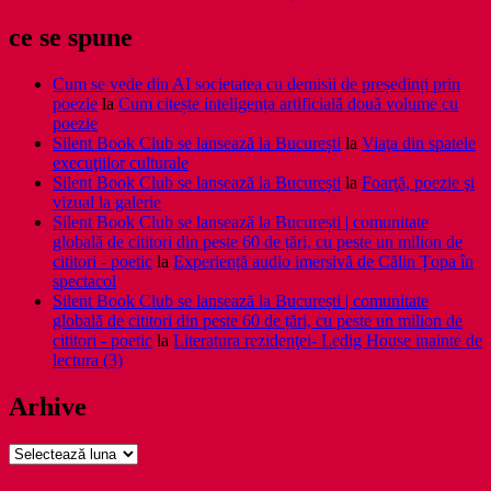
ce se spune
Cum se vede din AI societatea cu demisii de președinți prin
poezie
la
Cum citește inteligența artificială două volume cu
poezie
Silent Book Club se lansează la București
la
Viaţa din spatele
execuţiilor culturale
Silent Book Club se lansează la București
la
Foarţă, poezie şi
vizual la galerie
Silent Book Club se lansează la București | comunitate
globală de cititori din peste 60 de țări, cu peste un milion de
cititori - poetic
la
Experiență audio imersivă de Călin Țopa în
spectacol
Silent Book Club se lansează la București | comunitate
globală de cititori din peste 60 de țări, cu peste un milion de
cititori - poetic
la
Literatura rezidenţei- Ledig House inainte de
lectura (3)
Arhive
Arhive