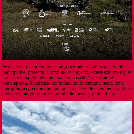
Prin cercetare de teren, interviuri, documentare video și activități
participative, proiectul își propune să surprindă aceste schimbări și să
transforme experiențele personale într-o arhivă vie a satului
contemporan. Rezultatele vor include un documentar scurt, texte
antropologice, o expoziție itinerantă și o serie de evenimente publice
dedicate dialogului dintre comunitățile locale și publicul larg.