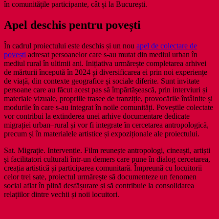
în comunitățile participante, cât și la București.
Apel deschis pentru povești
În cadrul proiectului este deschis și un nou
apel de colectare de
povești
adresat persoanelor care s-au mutat din mediul urban în
mediul rural în ultimii ani. Inițiativa urmărește completarea arhivei
de mărturii începută în 2024 și diversificarea ei prin noi experiențe
de viață, din contexte geografice și sociale diferite. Sunt invitate
persoane care au făcut acest pas să împărtășească, prin interviuri și
materiale vizuale, propriile trasee de tranziție, provocările întâlnite și
modurile în care s-au integrat în noile comunități. Poveștile colectate
vor contribui la extinderea unei arhive documentare dedicate
migrației urban–rural și vor fi integrate în cercetarea antropologică,
precum și în materialele artistice și expoziționale ale proiectului.
Sat. Migrație. Intervenție. Film reunește antropologi, cineaști, artiști
și facilitatori culturali într-un demers care pune în dialog cercetarea,
creația artistică și participarea comunitară. Împreună cu locuitorii
celor trei sate, proiectul urmărește să documenteze un fenomen
social aflat în plină desfășurare și să contribuie la consolidarea
relațiilor dintre vechii și noii locuitori.