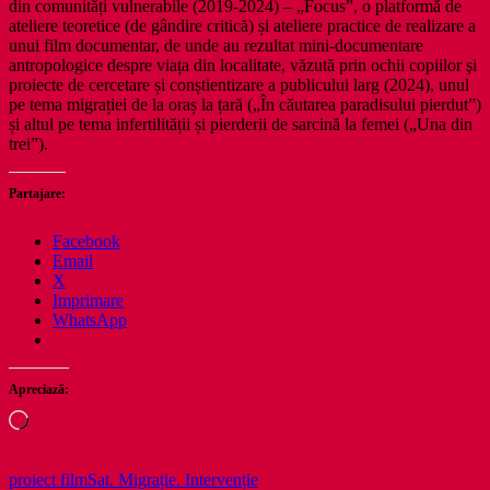
din comunități vulnerabile (2019-2024) – „Focus”, o platformă de
ateliere teoretice (de gândire critică) și ateliere practice de realizare a
unui film documentar, de unde au rezultat mini-documentare
antropologice despre viața din localitate, văzută prin ochii copiilor şi
proiecte de cercetare și conștientizare a publicului larg (2024), unul
pe tema migrației de la oraș la țară („În căutarea paradisului pierdut”)
și altul pe tema infertilității și pierderii de sarcină la femei („Una din
trei”).
Partajare:
Facebook
Email
X
Imprimare
WhatsApp
Apreciază:
Încarc...
proiect film
Sat. Migrație. Intervenție