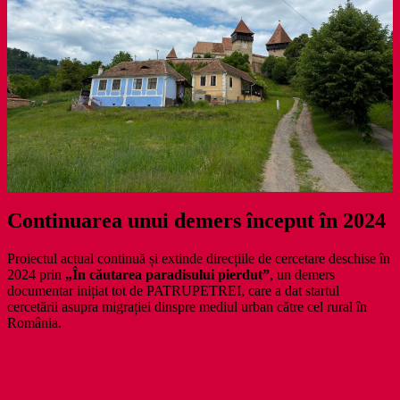
Continuarea unui demers început în 2024
Proiectul actual continuă și extinde direcțiile de cercetare deschise în
2024 prin
„În căutarea paradisului pierdut”
, un demers
documentar inițiat tot de PATRUPETREI, care a dat startul
cercetării asupra migrației dinspre mediul urban către cel rural în
România.