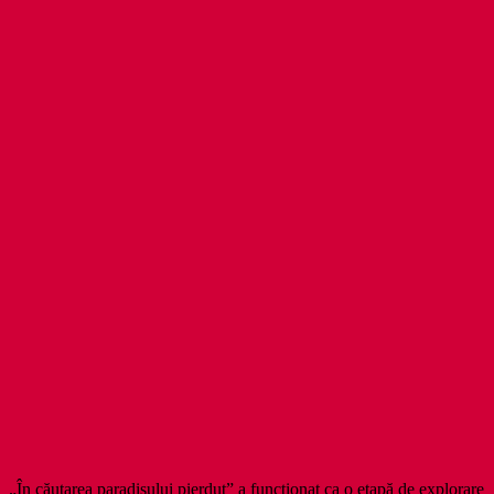
„În căutarea paradisului pierdut” a funcționat ca o etapă de explorare