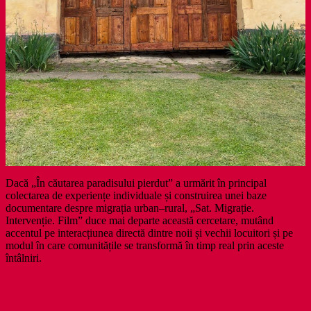
Dacă „În căutarea paradisului pierdut” a urmărit în principal
colectarea de experiențe individuale și construirea unei baze
documentare despre migrația urban–rural, „Sat. Migrație.
Intervenție. Film” duce mai departe această cercetare, mutând
accentul pe interacțiunea directă dintre noii și vechii locuitori și pe
modul în care comunitățile se transformă în timp real prin aceste
întâlniri.