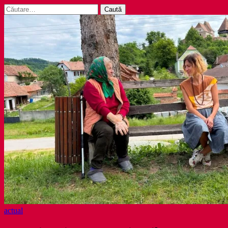
Caută
după:
actual