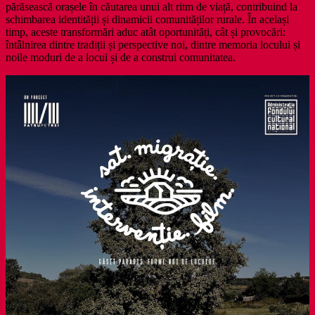
părăsească orașele în căutarea unui alt ritm de viață, contribuind la
schimbarea identității și dinamicii comunităților rurale. În același
timp, aceste transformări aduc atât oportunități, cât și provocări:
întâlnirea dintre tradiții și perspective noi, dintre memoria locului și
noile moduri de a locui și de a construi comunitatea.