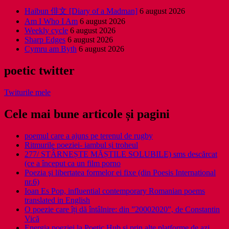
Haibun 俳文 [Diary of a Madman]
6 august 2026
Am I Who I Am
6 august 2026
Weekly cycle
6 august 2026
Sharp Edges
6 august 2026
Cymru am Byth
6 august 2026
poetic twitter
Twiturile mele
Cele mai bune articole și pagini
poemul care a ajuns pe terenul de rugby
Ritmurile poeziei- iambul și troheul
277/ STÂRNEȘTE MĂȘTILE SOLUBILE) sms descărcat
(ce a început ca un film porno
Poezia şi libertatea formelor ei fixe (din Poesis International
nr.6)
Ioan Es Pop, influential contemporary Romanian poems
translated in English
O poezie care îți dă întâlnire: din ”20002020”, de Constantin
Vică
Energia poeziei la Poetic Hub și prin alte platforme de azi