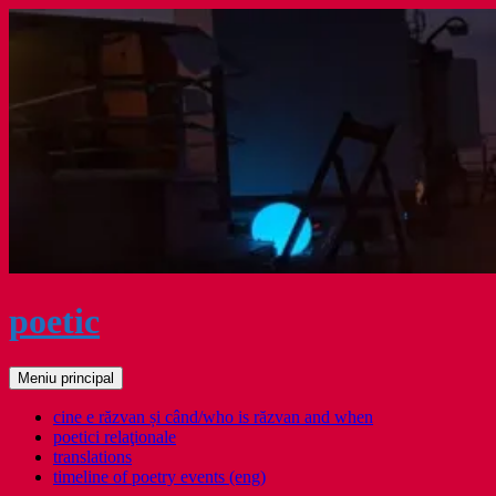
Sari
la
conținut
poetic
Caută
Meniu principal
cine e răzvan și când/who is răzvan and when
poetici relaţionale
translations
timeline of poetry events (eng)