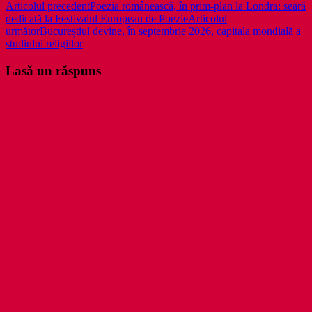
Navigare
Articolul precedent
Poezia românească, în prim-plan la Londra: seară
dedicată la Festivalul European de Poezie
Articolul
în
următor
Bucureștiul devine, în septembrie 2026, capitala mondială a
articole
studiului religiilor
Lasă un răspuns