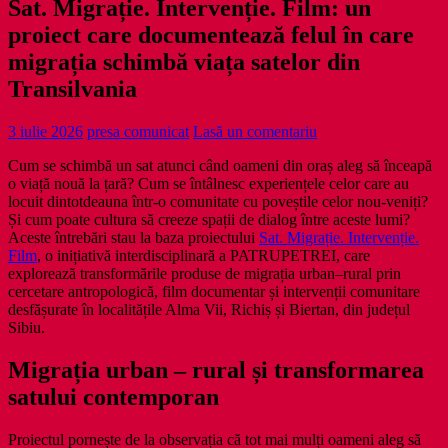
Sat. Migrație. Intervenție. Film: un
proiect care documentează felul în care
migrația schimbă viața satelor din
Transilvania
3 iulie 2026
presa comunicat
Lasă un comentariu
Cum se schimbă un sat atunci când oameni din oraș aleg să înceapă
o viață nouă la țară? Cum se întâlnesc experiențele celor care au
locuit dintotdeauna într-o comunitate cu poveștile celor nou-veniți?
Și cum poate cultura să creeze spații de dialog între aceste lumi?
Aceste întrebări stau la baza proiectului
Sat. Migrație. Intervenție.
Film
, o inițiativă interdisciplinară a PATRUPETREI, care
explorează transformările produse de migrația urban–rural prin
cercetare antropologică, film documentar și intervenții comunitare
desfășurate în localitățile Alma Vii, Richiș și Biertan, din județul
Sibiu.
Migrația urban – rural și transformarea
satului contemporan
Proiectul pornește de la observația că tot mai mulți oameni aleg să