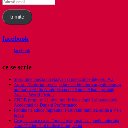
Adresă
email
trimite
facebook
facebook
ce se scrie
Story time poezia lui Răzvan și poeticul pe înțelesul A.I.
Aurora Venturini, revelația târzie a literaturii argentiniene, și
noi traduceri din Annie Ernaux și Ahmet Altan – noutăți
Anansi. World Fiction
CNDB propune 11 piese noi de dans după Laboaratoarele
Academiei de Dans și Performance
Familia ne aduce împreună! Festivalul familiei, ediția a VI-a,
la Iași
Ce gust ai zice că au ”poetic relațional” și ”poetic. interfața
sonoră” când sunt traduse în înghețată