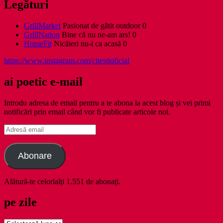
Legături
GrillMarket
Pasionat de gătit outdoor 0
GrillNation
Bine că nu ne-am ars! 0
HomeFit
Nicăieri nu-i ca acasă 0
https://www.instagram.com/citestioficial
ai poetic e-mail
Introdu adresa de email pentru a te abona la acest blog și vei primi
notificări prin email când vor fi publicate articole noi.
Adresă
email
Abonare
Alătură-te celorlalți 1.551 de abonați.
pe zile
pe