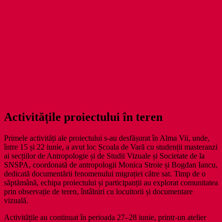
Activitățile proiectului în teren
Primele activități ale proiectului s-au desfășurat în Alma Vii, unde,
între 15 și 22 iunie, a avut loc Școala de Vară cu studenții masteranzi
ai secțiilor de Antropologie și de Studii Vizuale și Societate de la
SNSPA, coordonată de antropologii Monica Stroie și Bogdan Iancu,
dedicată documentării fenomenului migrației către sat. Timp de o
săptămână, echipa proiectului și participanții au explorat comunitatea
prin observație de teren, întâlniri cu locuitorii și documentare
vizuală.
Activitățile au continuat în perioada 27–28 iunie, printr-un atelier