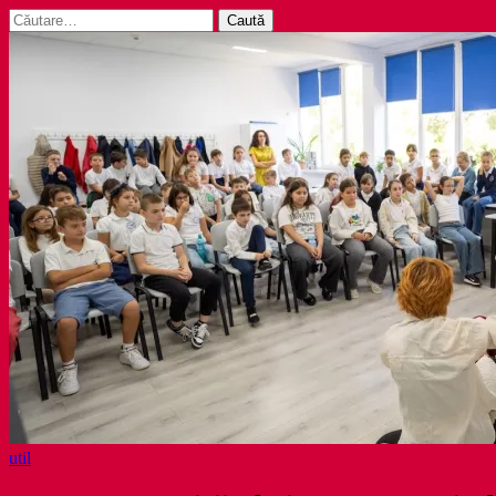
Caută
după:
util