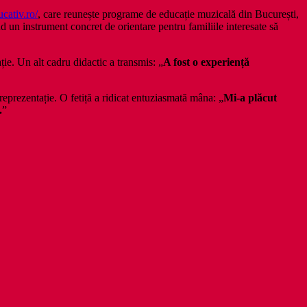
ucativ.ro/
, care reunește programe de educație muzicală din București,
nind un instrument concret de orientare pentru familiile interesate să
ție. Un alt cadru didactic a transmis: „
A fost o experiență
reprezentație. O fetiță a ridicat entuziasmată mâna: „
Mi-a plăcut
.
”