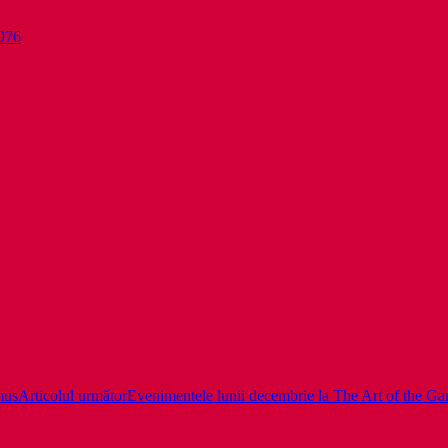
976
mus
Articolul următor
Evenimentele lunii decembrie la The Art of the Game: