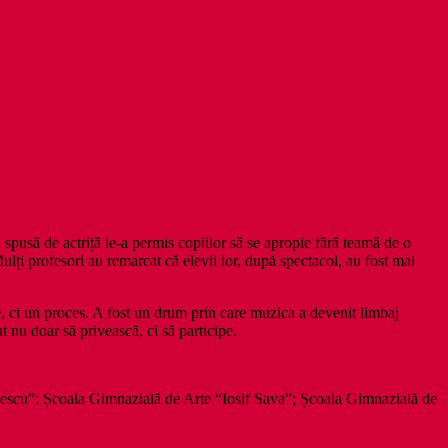
a spusă de actriță le-a permis copiilor să se apropie fără teamă de o
lți profesori au remarcat că elevii lor, după spectacol, au fost mai
le, ci un proces. A fost un drum prin care muzica a devenit limbaj
t nu doar să privească, ci să participe.
nescu”; Școala Gimnazială de Arte “Iosif Sava”; Școala Gimnazială de