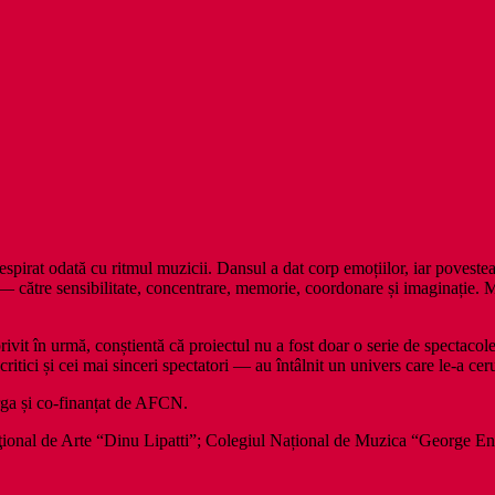
respirat odată cu ritmul muzicii. Dansul a dat corp emoțiilor, iar poveste
— către sensibilitate, concentrare, memorie, coordonare și imaginație. Mu
rivit în urmă, conștientă că proiectul nu a fost doar o serie de spectaco
itici și cei mai sinceri spectatori — au întâlnit un univers care le-a ceru
rga și co-finanțat de AFCN.
Naţional de Arte “Dinu Lipatti”; Colegiul Național de Muzica “George E