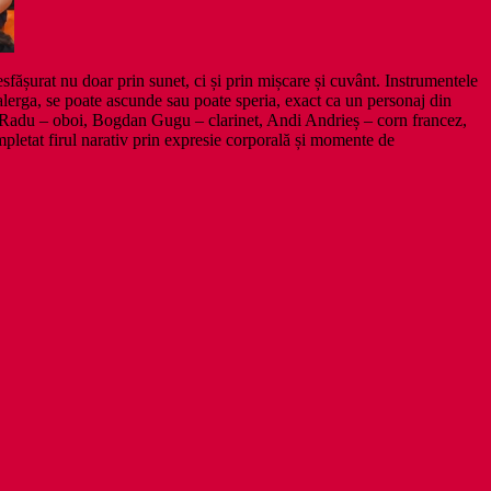
fășurat nu doar prin sunet, ci și prin mișcare și cuvânt. Instrumentele
alerga, se poate ascunde sau poate speria, exact ca un personaj din
 Radu – oboi, Bogdan Gugu – clarinet, Andi Andrieș – corn francez,
mpletat firul narativ prin expresie corporală și momente de