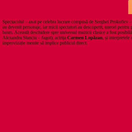
Spectacolul – axat pe celebra lucrare compusă de Serghei Prokofiev – a 
au devenit personaje, iar micii spectatori au descoperit, uneori pentru
basm. Această deschidere spre universul muzicii clasice a fost posibilă
Alexandra Stanciu – fagot), actrița
Carmen Lopăzan
, și interprete
improvizație menite să implice publicul direct.