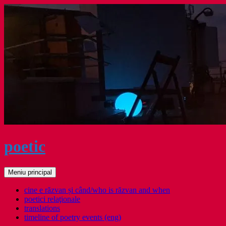
Sari
la
conținut
poetic
Caută
Meniu principal
cine e răzvan și când/who is răzvan and when
poetici relaţionale
translations
timeline of poetry events (eng)