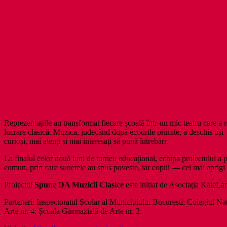
Reprezentațiile au transformat fiecare școală într-un mic teatru care a 
lucrare clasică. Muzica, judecând după ecourile primite, a deschis uși 
curioși, mai atenți și mai interesați să pună întrebări.
La finalul celor două luni de turneu educațional, echipa proiectului a p
comun, prin care sunetele au spus poveste, iar copiii — cei mai aprigi cr
Proiectul
Spune DA Muzicii Clasice
este inițiat de Asociația KaleLa
Parteneri: Inspectoratul Școlar al Municipiului București; Colegiul 
Arte nr. 4; Școala Gimnazială de Arte nr. 2.