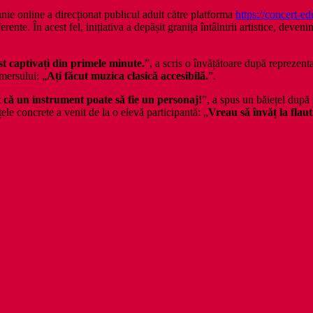
anie online a direcționat publicul adult către platforma
https://concert-ed
rente. În acest fel, inițiativa a depășit granița întâlnirii artistice, deve
st captivați din primele minute.
”, a scris o învățătoare după reprezenta
emersului: „
Ați făcut muzica clasică accesibilă.
”.
 că un instrument poate să fie un personaj!
”, a spus un băiețel după 
ele concrete a venit de la o elevă participantă: „
Vreau să învăț la flaut