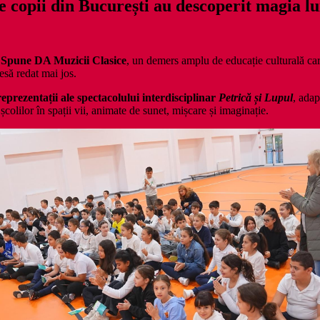
 copii din București au descoperit magia lu
t
Spune DA Muzicii Clasice
, un demers amplu de educație culturală ca
esă redat mai jos.
reprezentații ale spectacolului interdisciplinar
Petrică și Lupul
, adap
școlilor în spații vii, animate de sunet, mișcare și imaginație.