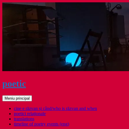
Sari
la
conținut
poetic
Caută
Meniu principal
cine e răzvan și când/who is răzvan and when
poetici relaţionale
translations
timeline of poetry events (eng)