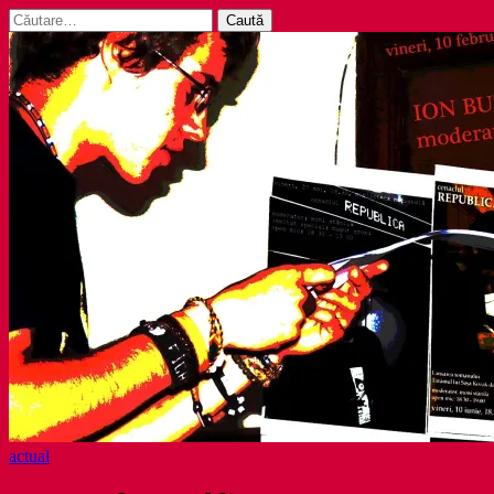
Caută
după:
actual