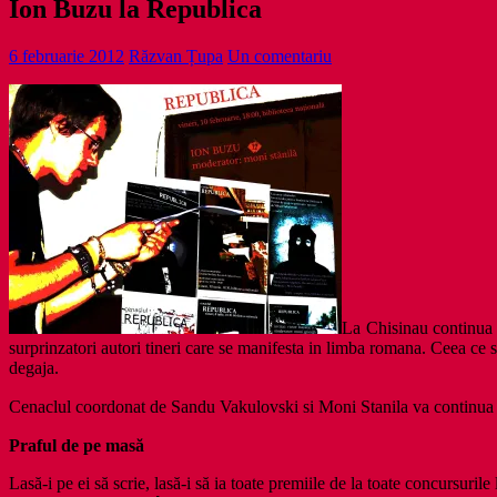
Ion Buzu la Republica
6 februarie 2012
Răzvan Țupa
Un comentariu
La Chisinau continua i
surprinzatori autori tineri care se manifesta in limba romana. Ceea ce s
degaja.
Cenaclul coordonat de Sandu Vakulovski si Moni Stanila va continua 
Praful de pe masă
Lasă-i pe ei să scrie, lasă-i să ia toate premiile de la toate concursurile l