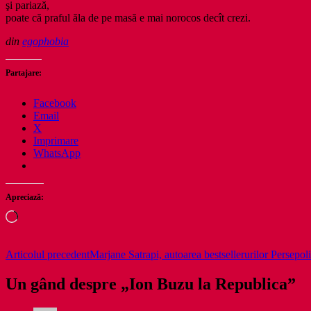
şi pariază,
poate că praful ăla de pe masă e mai norocos decît crezi.
din
egophobia
Partajare:
Facebook
Email
X
Imprimare
WhatsApp
Apreciază:
Încarc...
Navigare
Articolul precedent
Marjane Satrapi, autoarea bestsellerurilor Persepol
în
Un gând despre „Ion Buzu la Republica”
articole