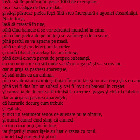
lasă-i să fie publicaţi în peste 1000 de exemplare,
lasă-i să cîştige de fiecare dată
şi să-şi păstreze pielea feţei fără vreo încreţitură a agoniei absurdităţii.
Nu te forţa,
lasă să crească în tine,
pînă cînd hainele ţi se vor zdrenţui muncind în cîmp,
pînă cînd pielea de pe braţe ţi se va înnegri de la soare,
pînă praful se va aşterne pe masă,
pînă te alegi cu defecţiuni la creier
şi rămîi blocat în acelaşi loc ani întregi,
pînă devii cineva privat de propria substanţă,
ca un ou în care nu ştii unde s-a făcut o gaură şi s-a scurs tot,
dar ai grijă să păstrezi aparenţele,
să stai întins ca un animal,
pînă se adună musculiţe şi ţînţari în jurul tău şi nu mai reuşeşti să scapi
pînă vei fi dus într-un subsol şi vei fi lovit cu barosul în creştet
şi carnea ta de tineret va fi trimisă la caremez, pegas şi chiar la fabric
dar ai grijă să păstrezi aparenţele,
că lucrurile decurg cum trebuie
şi eşti ok,
şi nici un sentiment serios de alienare nu te bîntuie,
şi numai atunci cînd simţi că aluneci,
că nu o mai poţi ţine în tine,
iar ţînţarii şi musculiţele au luat-o razna cu totul,
atunci ia-ţi carnetul şi pixul