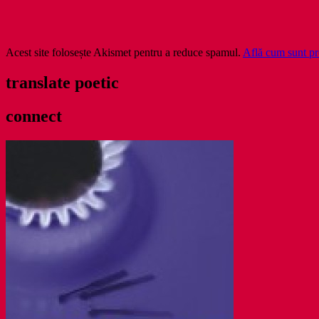
Acest site folosește Akismet pentru a reduce spamul.
Află cum sunt pro
translate poetic
connect