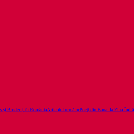
is şi Broderii, în România
Articolul următor
Poeţi din Banat la Ziua Îndră