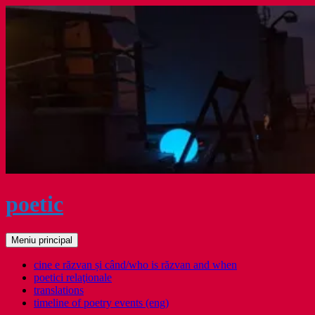
Sari
la
conținut
poetic
Caută
Meniu principal
cine e răzvan și când/who is răzvan and when
poetici relaţionale
translations
timeline of poetry events (eng)