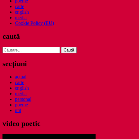
poeme
carte
english
media
Cookie Policy (EU)
caută
Caută
după:
secţiuni
actual
carte
english
media
personal
poeme
util
video poetic