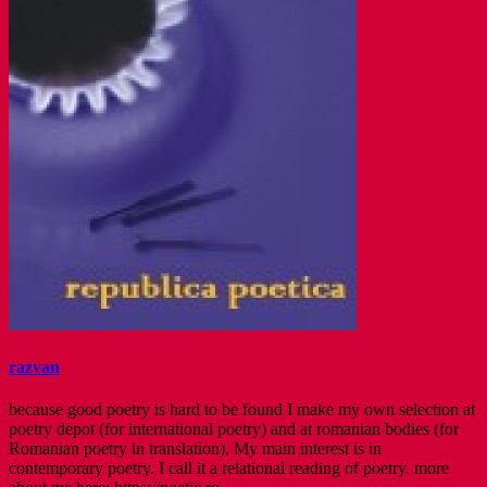
razvan
because good poetry is hard to be found I make my own selection at
poetry depot (for international poetry) and at romanian bodies (for
Romanian poetry in translation). My main interest is in
contemporary poetry. I call it a relational reading of poetry. more