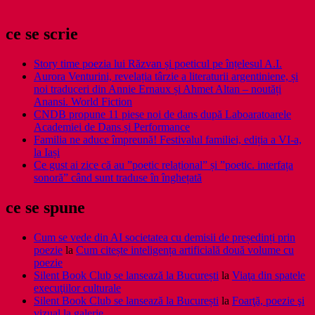
ce se scrie
Story time poezia lui Răzvan și poeticul pe înțelesul A.I.
Aurora Venturini, revelația târzie a literaturii argentiniene, și
noi traduceri din Annie Ernaux și Ahmet Altan – noutăți
Anansi. World Fiction
CNDB propune 11 piese noi de dans după Laboaratoarele
Academiei de Dans și Performance
Familia ne aduce împreună! Festivalul familiei, ediția a VI-a,
la Iași
Ce gust ai zice că au ”poetic relațional” și ”poetic. interfața
sonoră” când sunt traduse în înghețată
ce se spune
Cum se vede din AI societatea cu demisii de președinți prin
poezie
la
Cum citește inteligența artificială două volume cu
poezie
Silent Book Club se lansează la București
la
Viaţa din spatele
execuţiilor culturale
Silent Book Club se lansează la București
la
Foarţă, poezie şi
vizual la galerie