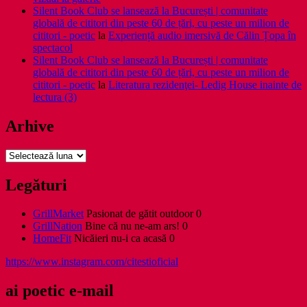
Silent Book Club se lansează la București | comunitate
globală de cititori din peste 60 de țări, cu peste un milion de
cititori - poetic
la
Experiență audio imersivă de Călin Țopa în
spectacol
Silent Book Club se lansează la București | comunitate
globală de cititori din peste 60 de țări, cu peste un milion de
cititori - poetic
la
Literatura rezidenţei- Ledig House inainte de
lectura (3)
Arhive
Arhive
Legături
GrillMarket
Pasionat de gătit outdoor 0
GrillNation
Bine că nu ne-am ars! 0
HomeFit
Nicăieri nu-i ca acasă 0
https://www.instagram.com/citestioficial
ai poetic e-mail