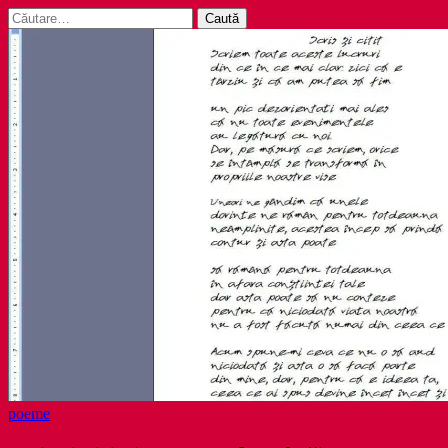
Caută
după:
poeme