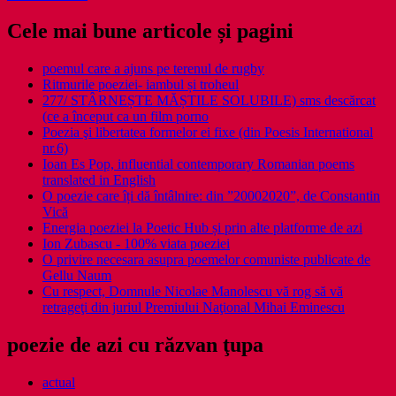
Cele mai bune articole și pagini
poemul care a ajuns pe terenul de rugby
Ritmurile poeziei- iambul și troheul
277/ STÂRNEȘTE MĂȘTILE SOLUBILE) sms descărcat
(ce a început ca un film porno
Poezia şi libertatea formelor ei fixe (din Poesis International
nr.6)
Ioan Es Pop, influential contemporary Romanian poems
translated in English
O poezie care îți dă întâlnire: din ”20002020”, de Constantin
Vică
Energia poeziei la Poetic Hub și prin alte platforme de azi
Ion Zubascu - 100% viata poeziei
O privire necesara asupra poemelor comuniste publicate de
Gellu Naum
Cu respect, Domnule Nicolae Manolescu vă rog să vă
retrageţi din juriul Premiului Naţional Mihai Eminescu
poezie de azi cu răzvan ţupa
actual