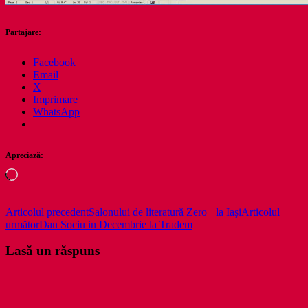
Partajare:
Facebook
Email
X
Imprimare
WhatsApp
Apreciază:
Încarc...
Navigare
Articolul precedent
Salonului de literatură Zero+ la Iaşi
Articolul
următor
Dan Sociu in Decembrie la Tradem
în
articole
Lasă un răspuns