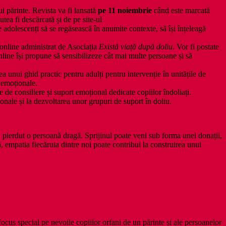
ui părinte. Revista va fi lansată
pe 11 noiembrie
când este marcată
utea fi descărcată și de pe site-ul
pe adolescenți să se regăsească în anumite contexte, să își înțeleagă
online administrat de Asociația
Există viață după doliu
. Vor fi postate
online își propune să sensibilizeze cât mai multe persoane și să
a unui ghid practic pentru adulți pentru intervenție în unitățile de
r emoționale.
de consiliere și suport emoțional dedicate copiilor îndoliați.
ionale și la dezvoltarea unor grupuri de suport în doliu.
au pierdut o persoană dragă. Sprijinul poate veni sub forma unei donații,
, empatia fiecăruia dintre noi poate contribui la construirea unui
ocus special pe nevoile copiilor orfani de un părinte și ale persoanelor