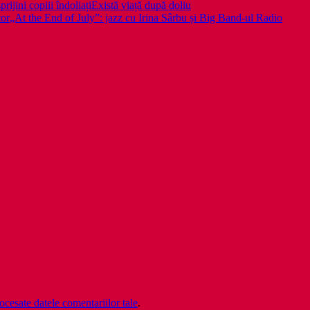
rijini copiii îndoliați
Există viață după doliu
tor
„At the End of July”: jazz cu Irina Sârbu și Big Band-ul Radio
cesate datele comentariilor tale
.