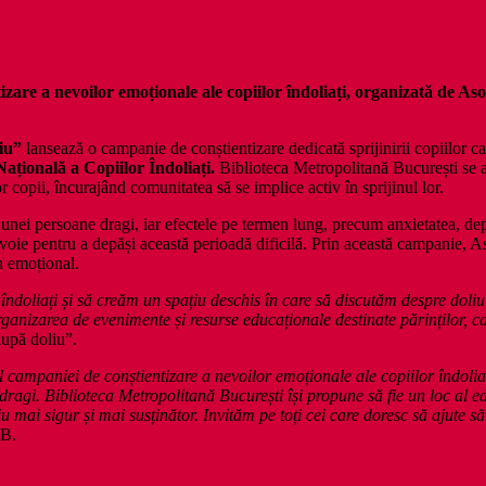
are a nevoilor emoționale ale copiilor îndoliați, organizată de Aso
iu”
lansează o campanie de conștientizare dedicată sprijinirii copiilor c
ațională a Copiilor Îndoliați.
Biblioteca Metropolitană București se alăt
 copii, încurajând comunitatea să se implice activ în sprijinul lor.
unei persoane dragi, iar efectele pe termen lung, precum anxietatea, depr
voie pentru a depăși această perioadă dificilă. Prin această campanie, A
n emoțional.
îndoliați și să creăm un spațiu deschis în care să discutăm despre doli
nizarea de evenimente și resurse educaționale destinate părinților, cadr
după doliu”.
 campaniei de conștientizare a nevoilor emoționale ale copiilor îndoliați
dragi. Biblioteca Metropolitană București își propune să fie un loc al edu
 mai sigur și mai susținător. Invităm pe toți cei care doresc să ajute s
MB.