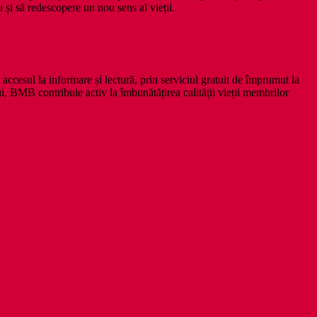
u și să redescopere un nou sens al vieții.
 accesul la informare și lectură, prin serviciul gratuit de împrumut la
ui, BMB contribuie activ la îmbunătățirea calității vieții membrilor