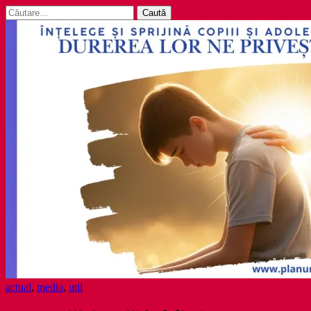
Caută
după:
actual
,
media
,
util