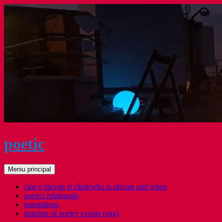
Sari
la
conținut
poetic
Caută
Meniu principal
cine e răzvan și când/who is răzvan and when
poetici relaţionale
translations
timeline of poetry events (eng)