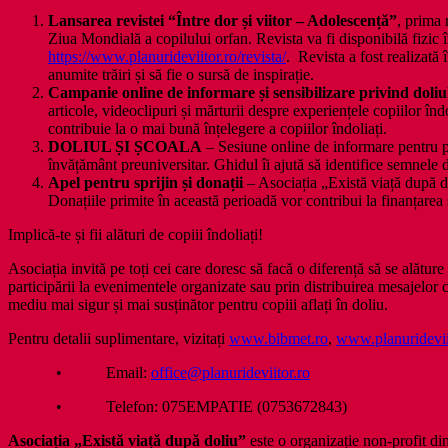
Lansarea revistei “Între dor și viitor – Adolescență”
, prima 
Ziua Mondială a copilului orfan. Revista va fi disponibilă fizic în
https://www.planurideviitor.ro/revista/
. Revista a fost realizată 
anumite trăiri și să fie o sursă de inspirație.
Campanie online de informare și sensibilizare privind doliul
articole, videoclipuri și mărturii despre experiențele copiilor în
contribuie la o mai bună înțelegere a copiilor îndoliați.
DOLIUL ȘI ȘCOALA
– Sesiune online de informare pentru păr
învățământ preuniversitar. Ghidul îi ajută să identifice semnele
Apel pentru sprijin și donații
– Asociația „Există viață după do
Donațiile primite în această perioadă vor contribui la finanțarea 
Implică-te și fii alături de copiii îndoliați!
Asociația invită pe toți cei care doresc să facă o diferență să se alătu
participării la evenimentele organizate sau prin distribuirea mesajelor
mediu mai sigur și mai susținător pentru copiii aflați în doliu.
Pentru detalii suplimentare, vizitați
www.bibmet.ro
,
www.planuridevii
• Email:
office@planurideviitor.ro
• Telefon: 075EMPATIE (0753672843)
Asociația „Există viață după doliu”
este o organizație non-profit din