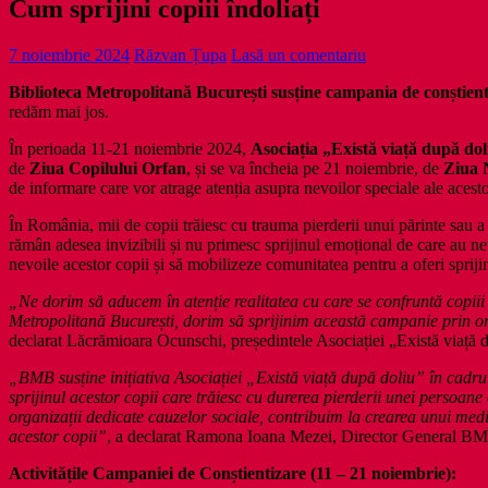
Cum sprijini copiii îndoliați
7 noiembrie 2024
Răzvan Țupa
Lasă un comentariu
Biblioteca Metropolitană București susține campania de conștientiz
redăm mai jos.
În perioada 11-21 noiembrie 2024,
Asociația „Există viață după dol
de
Ziua Copilului Orfan
, și se va încheia pe 21 noiembrie, de
Ziua N
de informare care vor atrage atenția asupra nevoilor speciale ale acestor
În România, mii de copii trăiesc cu trauma pierderii unui părinte sau a 
rămân adesea invizibili și nu primesc sprijinul emoțional de care au ne
nevoile acestor copii și să mobilizeze comunitatea pentru a oferi spriji
„Ne dorim să aducem în atenție realitatea cu care se confruntă copiii 
Metropolitană București, dorim să sprijinim această campanie prin orga
declarat Lăcrămioara Ocunschi, președintele Asociației „Există viață 
„BMB susține inițiativa Asociației „Există viață după doliu” în cadrul
sprijinul acestor copii care trăiesc cu durerea pierderii unei persoane 
organizații dedicate cauzelor sociale, contribuim la crearea unui mediu
acestor copii”
, a declarat Ramona Ioana Mezei, Director General B
Activitățile Campaniei de Conștientizare (11 – 21 noiembrie):