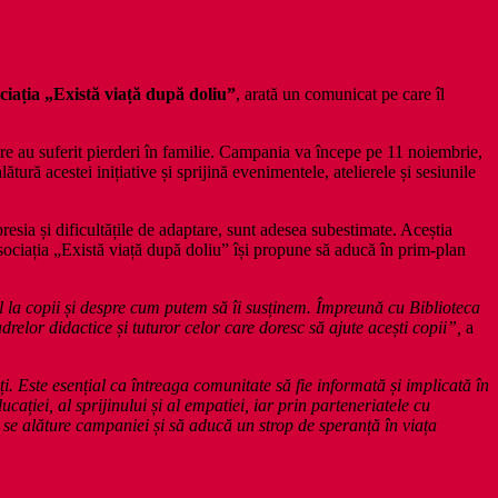
ciația „Există viață după doliu”
, arată un comunicat pe care îl
are au suferit pierderi în familie. Campania va începe pe 11 noiembrie,
ură acestei inițiative și sprijină evenimentele, atelierele și sesiunile
esia și dificultățile de adaptare, sunt adesea subestimate. Aceștia
sociația „Există viață după doliu” își propune să aducă în prim-plan
ul la copii și despre cum putem să îi susținem. Împreună cu Biblioteca
elor didactice și tuturor celor care doresc să ajute acești copii”,
a
. Este esențial ca întreaga comunitate să fie informată și implicată în
cației, al sprijinului și al empatiei, iar prin parteneriatele cu
ă se alăture campaniei și să aducă un strop de speranță în viața