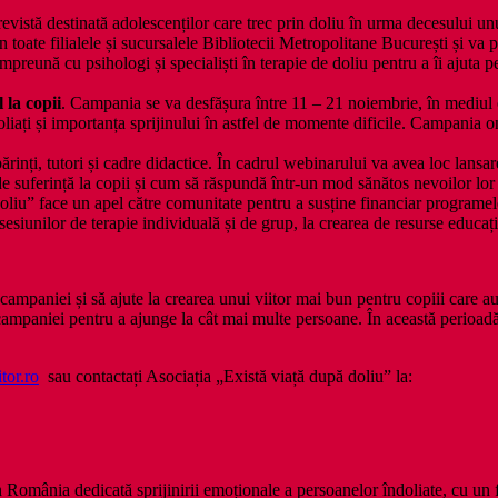
revistă destinată adolescenților care trec prin doliu în urma decesului un
 toate filialele și sucursalele Bibliotecii Metropolitane București și va p
împreună cu psihologi și specialiști în terapie de doliu pentru a îi ajuta 
 la copii
. Campania se va desfășura între 11 – 21 noiembrie, în mediul 
doliați și importanța sprijinului în astfel de momente dificile. Campania 
inți, tutori și cadre didactice. În cadrul webinarului va avea loc lansare
 de suferință la copii și cum să răspundă într-un mod sănătos nevoilor lo
liu” face un apel către comunitate pentru a susține financiar programele 
sesiunilor de terapie individuală și de grup, la crearea de resurse educaț
re campaniei și să ajute la crearea unui viitor mai bun pentru copiii care 
 campaniei pentru a ajunge la cât mai multe persoane. În această perioadă
tor.ro
sau contactați Asociația „Există viață după doliu” la:
 România dedicată sprijinirii emoționale a persoanelor îndoliate, cu un f