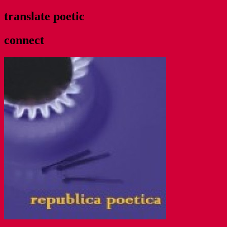
translate poetic
connect