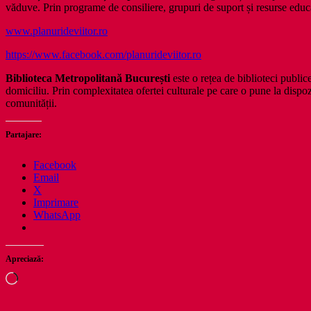
văduve. Prin programe de consiliere, grupuri de suport și resurse educați
www.planurideviitor.ro
https://www.facebook.com/planurideviitor.ro
Biblioteca Metropolitană București
este o rețea de biblioteci public
domiciliu. Prin complexitatea ofertei culturale pe care o pune la dispozi
comunității.
Partajare:
Facebook
Email
X
Imprimare
WhatsApp
Apreciază:
Încarc...