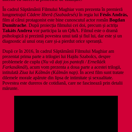
În cadrul Săptămânii Filmului Maghiar vom prezenta în premieră
lungmetrajul
Cădere liberă
(Szabadesés)
în regia lui
Fésős András,
film al cărui protagonist este bine cunoscutul actor român
Bogdan
Dumitrache
. După proiecția filmului cei doi, precum și actrița
Takáts Andrea
vor participa la un Q&A. Filmul este o dramă
psihologică și prezintă povestea unui tată și fiul lui, dar este și un
diagnostic al unui oraș care și-a pierdut orice speranță.
După ce în 2016, în cadrul Săptămânii Filmului Maghiar am
prezentat prima parte a trilogiei lui Hajdu Szabolcs, despre
problemele de cuplu (
Nu vă dați jos pantofii / Ernelláék
Farkasáknál
), acum vom prezenta a doua parte a acestei trilogii,
intitulată
Ziua lui Kálmán (Kálmán nap)
. În acest film sunt tratate
dilemele morale apărute din lipsa de intimitate și sexualitate.
Povestea este dureros de cotidiană, care ne fascinează prin detalii
mărunte.