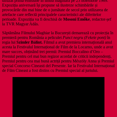
difuzat prima emisiune în limba maghiară pe 23 noiembrie 1969.
Expoziția aniversară își propune să ilustreze schimbările și
provocările din mai bine de o jumătate de secol prin utilizarea de
artefacte care reflectă principalele caracteristici ale diferitelor
perioade. Expoziția va fi deschisă de
Mosoni Emőke
, redactor-șef
la TVR Magyar Adás.
Săptămâna Filmului Maghiar la București demarează cu proiecția în
premieră pentru România a peliculei
Punct negru (Fekete pont)
în
regia lui
Szimler Bálint.
Filmul a avut premiera internațională anul
acesta la Festivalul Internațional de Film de la Locarno, unde a avut
mare succes, obținând trei premii: Premiul Boccalino d’Oro –
Premiul pentru cel mai bun regizor acordat de criticii independenți,
Premiul pentru cea mai bună actriță pentru Mészöly Anna și Premiul
special Concorso Cineasti del Presente. Iar la Festivalul Internațional
de Film Cineast a fost distins cu Premiul special al juriului.