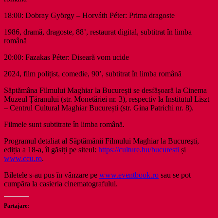
18:00: Dobray György – Horváth Péter: Prima dragoste
1986, dramă, dragoste, 88’, restaurat digital, subtitrat în limba
română
20:00: Fazakas Péter: Diseară vom ucide
2024, film polițist, comedie, 90’, subtitrat în limba română
Săptămâna Filmului Maghiar la București se desfășoară la Cinema
Muzeul Țăranului (str. Monetăriei nr. 3), respectiv la Institutul Liszt
– Centrul Cultural Maghiar București (str. Gina Patrichi nr. 8).
Filmele sunt subtitrate în limba română.
Programul detaliat al Săptămânii Filmului Maghiar la Bucureşti,
ediția a 18-a, îl găsiți pe siteul:
https://culture.hu/bucuresti
și
www.ccu.ro
.
Biletele s-au pus în vânzare pe
www.eventbook.ro
sau se pot
cumpăra la casieria cinematografului.
Partajare: