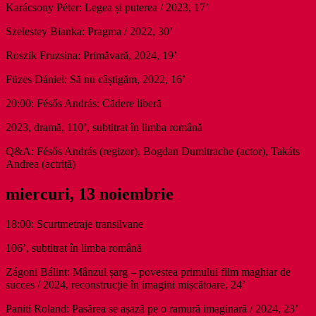
Karácsony Péter: Legea și puterea / 2023, 17’
Szelestey Bianka: Pragma / 2022, 30’
Roszik Fruzsina: Primăvară, 2024, 19’
Füzes Dániel: Să nu câștigăm, 2022, 16’
20:00: Fésős András: Cădere liberă
2023, dramă, 110’, subtitrat în limba română
Q&A: Fésős András (regizor), Bogdan Dumitrache (actor), Takáts
Andrea (actriță)
miercuri, 13 noiembrie
18:00: Scurtmetraje transilvane
106’, subtitrat în limba română
Zágoni Bálint: Mânzul șarg – povestea primului film maghiar de
succes / 2024, reconstrucție în imagini mișcătoare, 24’
Paniti Roland: Pasărea se așază pe o ramură imaginară / 2024, 23’