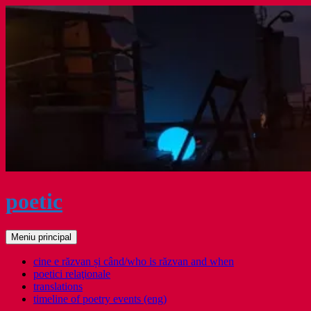
Sari
la
conținut
poetic
Caută
Meniu principal
cine e răzvan și când/who is răzvan and when
poetici relaţionale
translations
timeline of poetry events (eng)