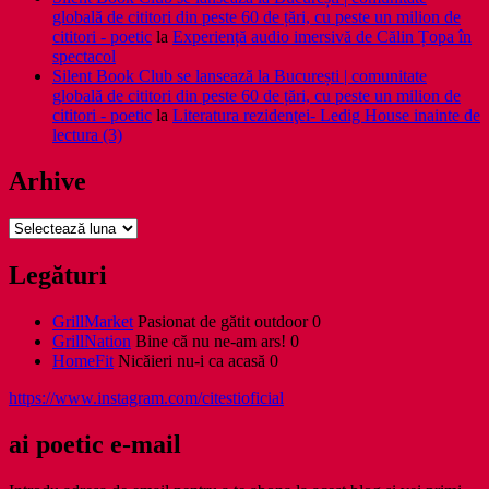
globală de cititori din peste 60 de țări, cu peste un milion de
cititori - poetic
la
Experiență audio imersivă de Călin Țopa în
spectacol
Silent Book Club se lansează la București | comunitate
globală de cititori din peste 60 de țări, cu peste un milion de
cititori - poetic
la
Literatura rezidenţei- Ledig House inainte de
lectura (3)
Arhive
Arhive
Legături
GrillMarket
Pasionat de gătit outdoor 0
GrillNation
Bine că nu ne-am ars! 0
HomeFit
Nicăieri nu-i ca acasă 0
https://www.instagram.com/citestioficial
ai poetic e-mail