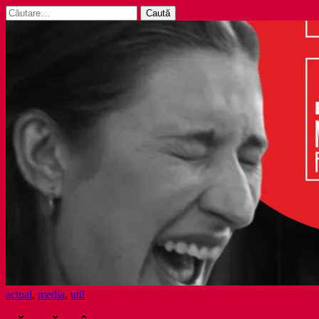
Caută
după:
actual
,
media
,
util