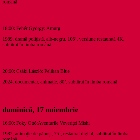
română
18:00: Fehér György: Amurg
1989, dramă polițistă, alb-negru, 105’, versiune restaurată 4K,
subtitrat în limba română
20:00: Csáki László: Pelikan Blue
2024, documentar, animație, 80’, subtitrat în limba română
duminică, 17 noiembrie
16:00: Foky Ottó:Aventurile Veveriței Mishi
1982, animație de păpuși, 75’, restaurat digital, subtitrat în limba
română