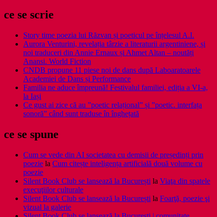
ce se scrie
Story time poezia lui Răzvan și poeticul pe înțelesul A.I.
Aurora Venturini, revelația târzie a literaturii argentiniene, și
noi traduceri din Annie Ernaux și Ahmet Altan – noutăți
Anansi. World Fiction
CNDB propune 11 piese noi de dans după Laboaratoarele
Academiei de Dans și Performance
Familia ne aduce împreună! Festivalul familiei, ediția a VI-a,
la Iași
Ce gust ai zice că au ”poetic relațional” și ”poetic. interfața
sonoră” când sunt traduse în înghețată
ce se spune
Cum se vede din AI societatea cu demisii de președinți prin
poezie
la
Cum citește inteligența artificială două volume cu
poezie
Silent Book Club se lansează la București
la
Viaţa din spatele
execuţiilor culturale
Silent Book Club se lansează la București
la
Foarţă, poezie şi
vizual la galerie
Silent Book Club se lansează la București | comunitate