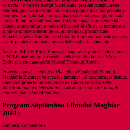
cerneală (Varrat)
de Kempf Márta Anna, prezintă tatuajul, acest
fenomen global, care se bucură de mare popularitate, dar prezintă și
fenomenul artiștilor tatuatori maghiari, care sunt venerați prin toată
lumea. Filmul prezintă fenomenul și influența pe care o exercită
tatuajul asupra culturii maselor, și încearcă să afle de ce parcurg mii
și mii de kilometri staruri de calibru mondial, precum Cate
Blanchett, Lewis Hamilton sau Orlando Bloom numai pentru a avea
veșnic pe pielea lor creația unor artiști maghiari ai tatuajului.
În cadrul #sfm18, Erdős Emese, managerul de proiecte educaționale
al NFI-Filmarchívum, va susține ateliere de film la Liceul Ady
Endre și la cinematograful Muzeul Țăranului Român.
Proiecția conexă a celei de-a 18-a ediții a Săptămânii Filmului
Maghiar la București va avea loc duminică, 10 noiembrie, la Institut,
unde va fi proiectat un eseu video de Hámos Gusztáv:
1989
Adevărata putere a televiziunii
în cadrul proiectului
89′ through
35mm
inițiat de WASP Studios.
Program Săptămâna Filmului Maghiar
2024 :
duminică, 10 noiembrie