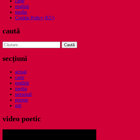
carte
english
media
Cookie Policy (EU)
caută
Caută
după:
secţiuni
actual
carte
english
media
personal
poeme
util
video poetic