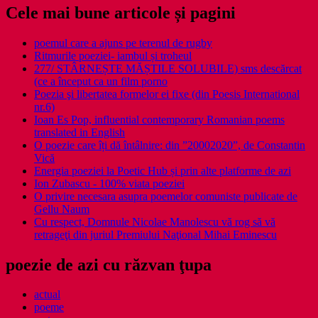
Cele mai bune articole și pagini
poemul care a ajuns pe terenul de rugby
Ritmurile poeziei- iambul și troheul
277/ STÂRNEȘTE MĂȘTILE SOLUBILE) sms descărcat
(ce a început ca un film porno
Poezia şi libertatea formelor ei fixe (din Poesis International
nr.6)
Ioan Es Pop, influential contemporary Romanian poems
translated in English
O poezie care îți dă întâlnire: din ”20002020”, de Constantin
Vică
Energia poeziei la Poetic Hub și prin alte platforme de azi
Ion Zubascu - 100% viata poeziei
O privire necesara asupra poemelor comuniste publicate de
Gellu Naum
Cu respect, Domnule Nicolae Manolescu vă rog să vă
retrageţi din juriul Premiului Naţional Mihai Eminescu
poezie de azi cu răzvan ţupa
actual
poeme