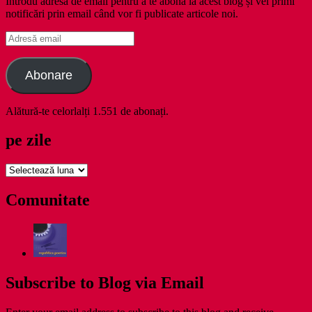
Introdu adresa de email pentru a te abona la acest blog și vei primi
notificări prin email când vor fi publicate articole noi.
Adresă
email
Abonare
Alătură-te celorlalți 1.551 de abonați.
pe zile
pe
zile
Comunitate
Subscribe to Blog via Email