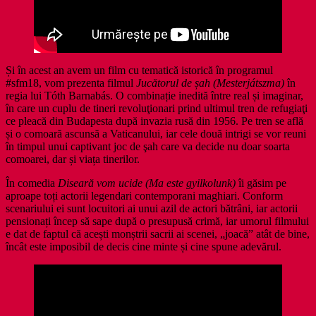
Și în acest an avem un film cu tematică istorică în programul
#sfm18, vom prezenta filmul
Jucătorul de șah
(Mesterjátszma)
în
regia lui Tóth Barnabás. O combinație inedită între real și imaginar,
în care un cuplu de tineri revoluţionari prind ultimul tren de refugiaţi
ce pleacă din Budapesta după invazia rusă din 1956. Pe tren se află
și o comoară ascunsă a Vaticanului, iar cele două intrigi se vor reuni
în timpul unui captivant joc de şah care va decide nu doar soarta
comoarei, dar și viața tinerilor.
În comedia
Diseară vom ucide (Ma este gyilkolunk)
îi găsim pe
aproape toți actorii legendari contemporani maghiari. Conform
scenariului ei sunt locuitori ai unui azil de actori bătrâni, iar actorii
pensionați încep să sape după o presupusă crimă, iar umorul filmului
e dat de faptul că acești monștrii sacrii ai scenei, „joacă” atât de bine,
încât este imposibil de decis cine minte și cine spune adevărul.