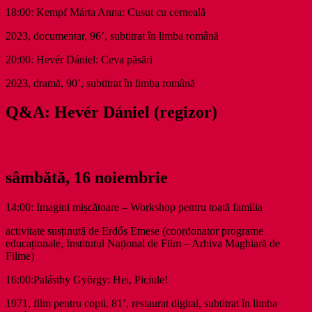
18:00: Kempf Márta Anna: Cusut cu cerneală
2023, documentar, 96’, subtitrat în limba română
20:00: Hevér Dániel: Ceva păsări
2023, dramă, 90’, subtitrat în limba română
Q&A: Hevér Dániel (regizor)
sâmbătă, 16 noiembrie
14:00: Imagini mișcătoare – Workshop pentru toată familia
activitate susținută de Erdős Emese (coordonator programe
educaționale, Institutul Național de Film – Arhiva Maghiară de
Filme)
16:00:Palásthy György: Hei, Piciule!
1971, film pentru copii, 81’, restaurat digital, subtitrat în limba