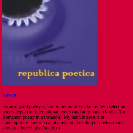
razvan
because good poetry is hard to be found I make my own selection at
poetry depot (for international poetry) and at romanian bodies (for
Romanian poetry in translation). My main interest is in
contemporary poetry. I call it a relational reading of poetry. more
about me here: https://poetic.ro