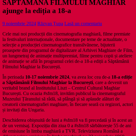
SĂPTĂMÂNA FILMULUI MAGHIAR
ajunge la ediția a 18-a
9 noiembrie 2024
Răzvan Țupa
Lasă un comentariu
Cele mai noi producții din cinematografia maghiară, filme premiate
la festivaluri internaționale, documentare pe teme de actualitate, o
selecție a producției cinematografice transilvănene, bijuterii
proaspete din programul de digitalizare al Arhivei Maghiare de Film,
un lungmetraj de animație multipremiat, filme pentru copii și ateliere
de animație se află în programul celei de-a 18-a ediții a Săptămânii
Filmului Maghiar la București.
În perioada
10-17 noiembrie 2024
, va avea loc cea de-a
18-a ediție
a Săptămânii Filmului Maghiar la București
, care a devenit un
veritabil brand al Institutului Liszt – Centrul Cultural Maghiar
București. Cu ocazia #sfm18, invităm publicul la cinematograful
Muzeului Țăranului să râdă, să plângă și să aplaude alături de
creatorii cinematografiei maghiare, în fiecare seară cu regizori, actori
și invitați din Ungaria.
Deschiderea obișnuită de luni a #sfm18 va fi precedată și în acest an
de un vernisaj. Expoziția din ziua 0 a #sfm18 sărbătorește 55 de ani
de emisiune în limba maghiară a TVR. Televiziunea Română a