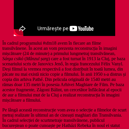
În cadrul programului #sfm18 avem în fiecare an filme
transilvănene. În acest an vom prezenta reconstrucția în imagini
mișcătoare (24 de minute) a primului lungmetraj transilvănean,
Sárga csikó
(
Mânzul șarg
) care a fost turnat în 1913 la Cluj, pe baza
scenariului scris de Janovics Jenő, în regia francezului Félix Vanyl.
Deși filmul la vremea respectivă a fost distribuit în toată lumea, din
păcate nu mai există nicio copie a filmului. În anii 1950 s-a distrus și
copia din arhiva Pathé. Din pelicula originală de 1540 metri au
rămas doar 135 metri în posesia Arhivei Maghiare de Film. Pe baza
acestor fragmente, Zágoni Bálint, un cercetător înflăcărat al epocii
de aur a filmului mut de la Cluj a realizat reconstrucția în imagini
mișcătoare a filmului.
Pe lângă această reconstrucție vom avea o selecție a filmelor de scurt
metraj realizate în ultimul an de cineaști maghiari din Transilvania.
În cadrul selecției de scurtmetraje transilvănene, publicul
bucureștean o poate cunoaște pe Hatházi Rebeka în noul ei statut