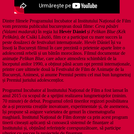
Dintre filmele Programului Incubator al Institutului Național de Film
vom prezenta publicului bucureștean două filme:
Ceva păsări
(Valami madarak)
în regia lui
Hevér Dániel
și
Pelikan Blue (Kék
Pelikán)
, de Csáki László, film ce a participat cu mare succes la
peste douăzeci de festivaluri internaționale. Hevér Dániel își va
însoți la București filmul în care prezintă o prietenie aparte între o
adolescentă rebelă și un bătrân morocănos. Filmul documentar de
animație
Pelikan Blue
, care aduce atmosfera schimbării de la
începutul anilor 1990, a obținut până acum opt premii internaționale,
printre care ultimele două la Festivalul de Film de Animație de la
București, Animest, și anume Premiul pentru cel mai bun lungmetraj
și Premiul juriului adolescenților.
Programul Incubator al Institutului Național de Film a fost lansat în
anul 2015 cu scopul de a sprijini realizarea lungmetrajelor (minim.
70 minute) de debut. Programul oferă tinerilor regizori posibilitatea
de a-și prezenta creațiile inovatoare, experimentale și, de asemenea,
își propune să asigure varietatea de genuri în cinematografia
maghiară. Institutul Național de Film dorește ca prin acest program
tinerii cineaști aplicanți să cunoască sistemul de finanțare al
Institutului și, obținând referințele corespunzătoare, să participe
ulterior cu succes la proiectele de finanțare.