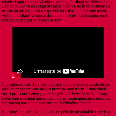
creativ. După ce a fost văzută ca personaj în filmul lui Reisz Gábor:
Explicație pentru tot (Magyarázat mindenre)
, iar în luna ianuarie a
acestui an am organizat o expoziție cu colajele ei realizate pentru
volumul lui Ilarie Voronca, deci am cunoscut-o ca ilustrator, ea își
face acum debutul ca regizor de film.
În programul #sfm18 a fost inclusă și o compilație de scurtmetraje,
cu filme maghiare care au fost premiate anul trecut. Printre altele,
vor fi proiectate
Legea și puterea (Kis hatalmasok)
de Karácsony
Péter, care a câștigat aproximativ 30 de premii internaționale, și un
scurtmetraj bazat pe o povestire de Jászberényi Sándor.
S-ar putea enumera o sumedenie de pelicule memorabile care de-a