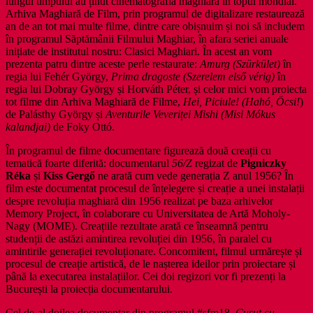
lungul timpului au ținut cinematografia maghiară în topul mondial.
Arhiva Maghiară de Film, prin programul de digitalizare restaurează
an de an tot mai multe filme, dintre care obișnuim și noi să includem
în programul Săptămânii Filmului Maghiar, în afara seriei anuale
inițiate de institutul nostru: Clasici Maghiari. În acest an vom
prezenta patru dintre aceste perle restaurate:
Amurg (Szürkület)
în
regia lui Fehér György,
Prima dragoste (Szerelem első vérig)
în
regia lui Dobray György și Horváth Péter, și celor mici vom proiecta
tot filme din Arhiva Maghiară de Filme,
Hei, Piciule! (Hahó, Öcsi!
)
de Palásthy György și
Aventurile Veveriței Mishi (Misi Mókus
kalandjai)
de Foky Ottó.
În programul de filme documentare figurează două creații cu
tematică foarte diferită: documentarul
56/Z
regizat de
Pigniczky
Réka
și
Kiss Gergő
ne arată cum vede generația Z anul 1956? În
film este documentat procesul de înțelegere și creație a unei instalații
despre revoluția maghiară din 1956 realizat pe baza arhivelor
Memory Project, în colaborare cu Universitatea de Artă Moholy-
Nagy (MOME). Creațiile rezultate arată ce înseamnă pentru
studenții de astăzi amintirea revoluției din 1956, în paralel cu
amintirile generației revoluționare. Concomitent, filmul urmărește și
procesul de creație artistică, de le nașterea ideilor prin proiectare și
până la executarea instalațiilor. Cei doi regizori vor fi prezenți la
București la proiecția documentarului.
Cel de-al doilea documentar din programul #sfm18,
Cusut cu