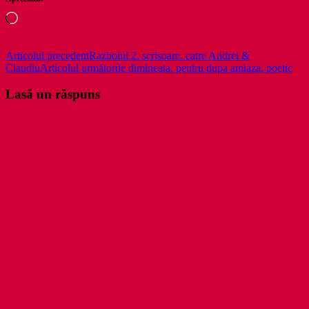
Încarc...
Navigare
Articolul precedent
Razboiul 2. scrisoare. catre Andrei &
Claudiu
Articolul următor
de dimineata. pentru dupa amiaza. poetic
în
articole
Lasă un răspuns