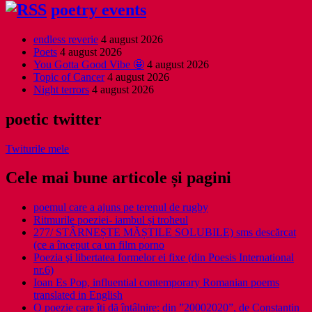
poetry events
endless reverie
4 august 2026
Poets
4 august 2026
You Gotta Good Vibe 🤩
4 august 2026
Topic of Cancer
4 august 2026
Night terrors
4 august 2026
poetic twitter
Twiturile mele
Cele mai bune articole și pagini
poemul care a ajuns pe terenul de rugby
Ritmurile poeziei- iambul și troheul
277/ STÂRNEȘTE MĂȘTILE SOLUBILE) sms descărcat
(ce a început ca un film porno
Poezia şi libertatea formelor ei fixe (din Poesis International
nr.6)
Ioan Es Pop, influential contemporary Romanian poems
translated in English
O poezie care îți dă întâlnire: din ”20002020”, de Constantin