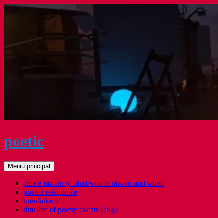
Sari
la
conținut
poetic
Caută
Meniu principal
cine e răzvan și când/who is răzvan and when
poetici relaţionale
translations
timeline of poetry events (eng)