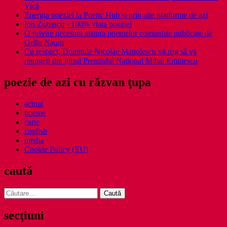
Vică
Energia poeziei la Poetic Hub și prin alte platforme de azi
Ion Zubascu - 100% viata poeziei
O privire necesara asupra poemelor comuniste publicate de
Gellu Naum
Cu respect, Domnule Nicolae Manolescu vă rog să vă
retrageţi din juriul Premiului Naţional Mihai Eminescu
poezie de azi cu răzvan ţupa
actual
poeme
carte
english
media
Cookie Policy (EU)
caută
Caută
după:
secţiuni