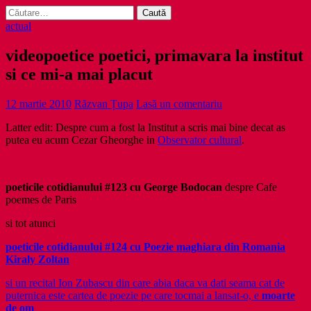
Caută
după:
actual
videopoetice poetici, primavara la institut
si ce mi-a mai placut
12 martie 2010
Răzvan Țupa
Lasă un comentariu
Latter edit: Despre cum a fost la Institut a scris mai bine decat as
putea eu acum Cezar Gheorghe in
Observator cultural
.
poeticile cotidianului #123 cu George Bodocan
despre Cafe
poemes de Paris
si tot atunci
poeticile cotidianului #124 cu Poezie maghiara din Romania
Kiraly Zoltan
si un recital Ion Zubascu din care abia daca va dati seama cat de
puternica este cartea de poezie pe care tocmai a lansat-o, e
moarte
de om