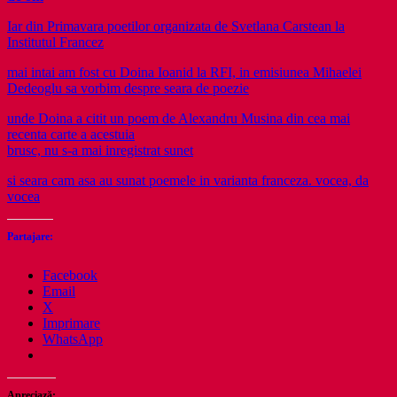
Iar din Primavara poetilor organizata de Svetlana Carstean la
Institutul Francez
mai intai am fost cu Doina Ioanid la RFI, in emisiunea Mihaelei
Dedeoglu sa vorbim despre seara de poezie
unde Doina a citit un poem de Alexandru Musina din cea mai
recenta carte a acestuia
brusc, nu s-a mai inregistrat sunet
si seara cam asa au sunat poemele in varianta franceza. vocea, da
vocea
Partajare:
Facebook
Email
X
Imprimare
WhatsApp
Apreciază: