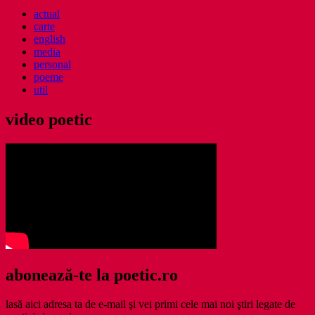
actual
carte
english
media
personal
poeme
util
video poetic
abonează-te la poetic.ro
lasă aici adresa ta de e-mail şi vei primi cele mai noi ştiri legate de