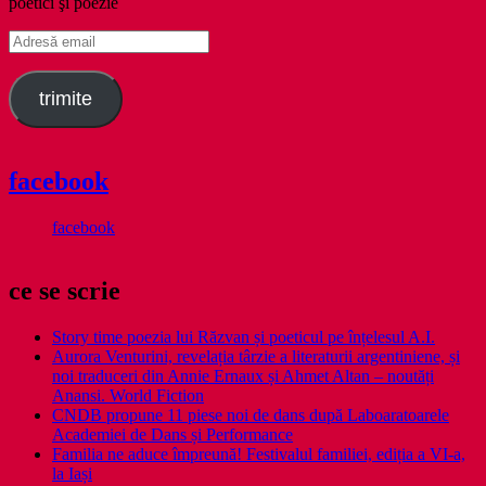
poetici şi poezie
Adresă
email
trimite
facebook
facebook
ce se scrie
Story time poezia lui Răzvan și poeticul pe înțelesul A.I.
Aurora Venturini, revelația târzie a literaturii argentiniene, și
noi traduceri din Annie Ernaux și Ahmet Altan – noutăți
Anansi. World Fiction
CNDB propune 11 piese noi de dans după Laboaratoarele
Academiei de Dans și Performance
Familia ne aduce împreună! Festivalul familiei, ediția a VI-a,
la Iași