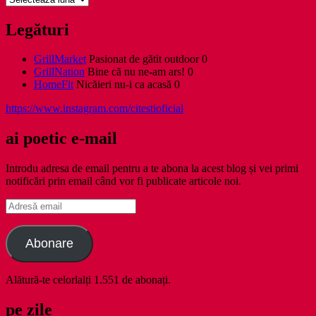
Legături
GrillMarket
Pasionat de gătit outdoor 0
GrillNation
Bine că nu ne-am ars! 0
HomeFit
Nicăieri nu-i ca acasă 0
https://www.instagram.com/citestioficial
ai poetic e-mail
Introdu adresa de email pentru a te abona la acest blog și vei primi
notificări prin email când vor fi publicate articole noi.
Adresă
email
Abonare
Alătură-te celorlalți 1.551 de abonați.
pe zile