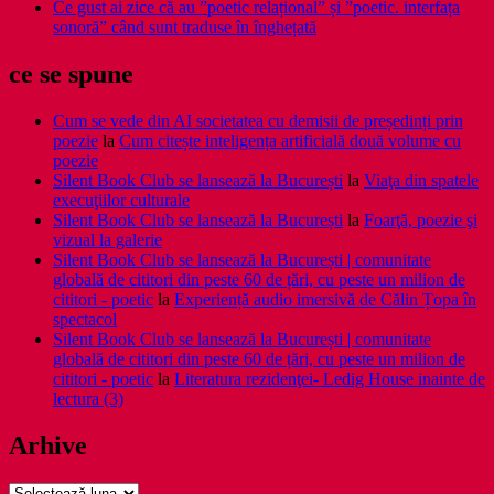
Ce gust ai zice că au ”poetic relațional” și ”poetic. interfața
sonoră” când sunt traduse în înghețată
ce se spune
Cum se vede din AI societatea cu demisii de președinți prin
poezie
la
Cum citește inteligența artificială două volume cu
poezie
Silent Book Club se lansează la București
la
Viaţa din spatele
execuţiilor culturale
Silent Book Club se lansează la București
la
Foarţă, poezie şi
vizual la galerie
Silent Book Club se lansează la București | comunitate
globală de cititori din peste 60 de țări, cu peste un milion de
cititori - poetic
la
Experiență audio imersivă de Călin Țopa în
spectacol
Silent Book Club se lansează la București | comunitate
globală de cititori din peste 60 de țări, cu peste un milion de
cititori - poetic
la
Literatura rezidenţei- Ledig House inainte de
lectura (3)
Arhive
Arhive