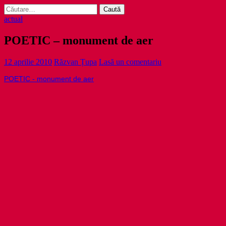
Caută
după:
actual
POETIC – monument de aer
12 aprilie 2010
Răzvan Țupa
Lasă un comentariu
POETIC - monument de aer