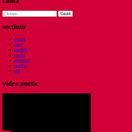
caută
Caută
după:
secţiuni
actual
carte
english
media
personal
poeme
util
video poetic