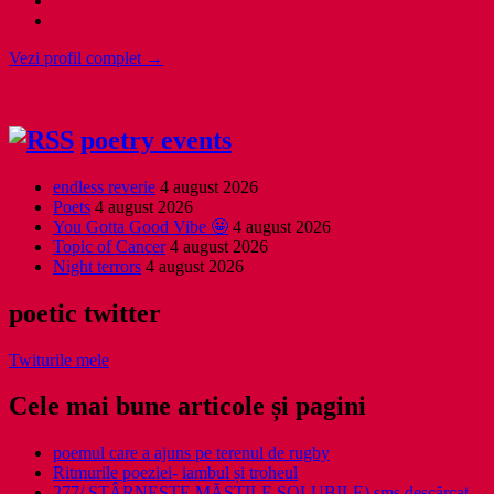
Vezi profil complet →
poetry events
endless reverie
4 august 2026
Poets
4 august 2026
You Gotta Good Vibe 🤩
4 august 2026
Topic of Cancer
4 august 2026
Night terrors
4 august 2026
poetic twitter
Twiturile mele
Cele mai bune articole și pagini
poemul care a ajuns pe terenul de rugby
Ritmurile poeziei- iambul și troheul
277/ STÂRNEȘTE MĂȘTILE SOLUBILE) sms descărcat