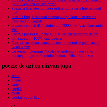
(ce a început ca un film porno
Poezia şi libertatea formelor ei fixe (din Poesis International
nr.6)
Ioan Es Pop, influential contemporary Romanian poems
translated in English
O poezie care îți dă întâlnire: din ”20002020”, de Constantin
Vică
Energia poeziei la Poetic Hub și prin alte platforme de azi
Ion Zubascu - 100% viata poeziei
O privire necesara asupra poemelor comuniste publicate de
Gellu Naum
Cu respect, Domnule Nicolae Manolescu vă rog să vă
retrageţi din juriul Premiului Naţional Mihai Eminescu
poezie de azi cu răzvan ţupa
actual
poeme
carte
english
media
Cookie Policy (EU)