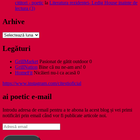
cititori - poetic
la
Literatura rezidenţei- Ledig House inainte de
lectura (3)
Arhive
Arhive
Legături
GrillMarket
Pasionat de gătit outdoor 0
GrillNation
Bine că nu ne-am ars! 0
HomeFit
Nicăieri nu-i ca acasă 0
https://www.instagram.com/citestioficial
ai poetic e-mail
Introdu adresa de email pentru a te abona la acest blog și vei primi
notificări prin email când vor fi publicate articole noi.
Adresă
email