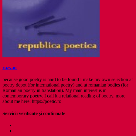
razvan
because good poetry is hard to be found I make my own selection at
poetry depot (for international poetry) and at romanian bodies (for
Romanian poetry in translation). My main interest is in
contemporary poetry. I call it a relational reading of poetry. more
about me here: https://poetic.ro
Servicii verificate și confirmate