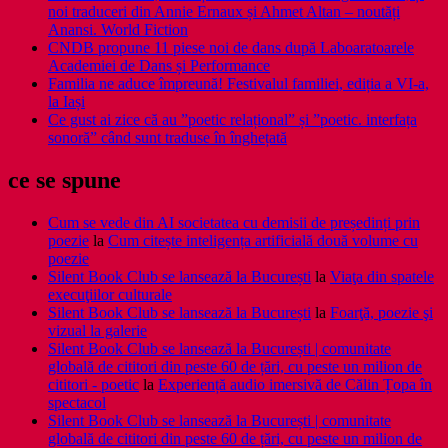
noi traduceri din Annie Ernaux și Ahmet Altan – noutăți
Anansi. World Fiction
CNDB propune 11 piese noi de dans după Laboaratoarele
Academiei de Dans și Performance
Familia ne aduce împreună! Festivalul familiei, ediția a VI-a,
la Iași
Ce gust ai zice că au ”poetic relațional” și ”poetic. interfața
sonoră” când sunt traduse în înghețată
ce se spune
Cum se vede din AI societatea cu demisii de președinți prin
poezie
la
Cum citește inteligența artificială două volume cu
poezie
Silent Book Club se lansează la București
la
Viaţa din spatele
execuţiilor culturale
Silent Book Club se lansează la București
la
Foarţă, poezie şi
vizual la galerie
Silent Book Club se lansează la București | comunitate
globală de cititori din peste 60 de țări, cu peste un milion de
cititori - poetic
la
Experiență audio imersivă de Călin Țopa în
spectacol
Silent Book Club se lansează la București | comunitate
globală de cititori din peste 60 de țări, cu peste un milion de