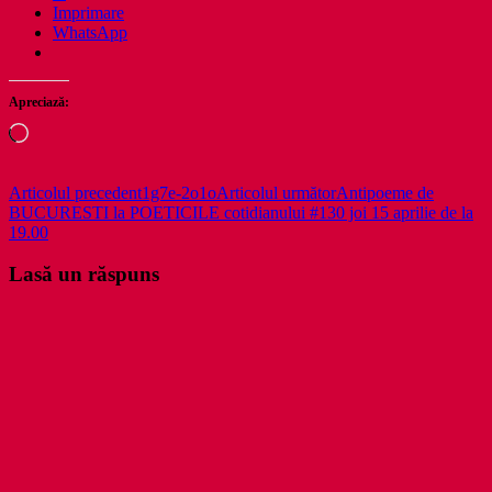
Imprimare
WhatsApp
Apreciază:
Încarc...
Navigare
Articolul precedent
1g7e-2o1o
Articolul următor
Antipoeme de
BUCURESTI la POETICILE cotidianului #130 joi 15 aprilie de la
în
19.00
articole
Lasă un răspuns