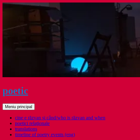
Sari
la
conținut
poetic
Caută
Meniu principal
cine e răzvan și când/who is răzvan and when
poetici relaţionale
translations
timeline of poetry events (eng)