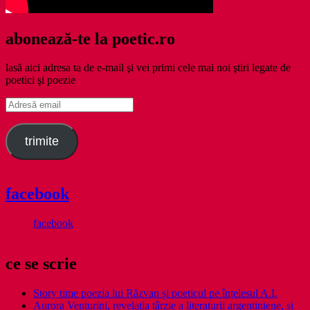
abonează-te la poetic.ro
lasă aici adresa ta de e-mail şi vei primi cele mai noi ştiri legate de
poetici şi poezie
Adresă
email
trimite
facebook
facebook
ce se scrie
Story time poezia lui Răzvan și poeticul pe înțelesul A.I.
Aurora Venturini, revelația târzie a literaturii argentiniene, și