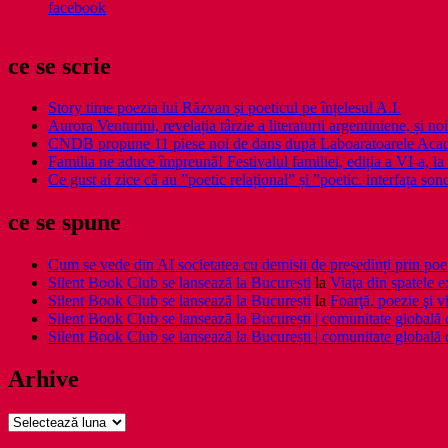
facebook
ce se scrie
Story time poezia lui Răzvan și poeticul pe înțelesul A.I.
Aurora Venturini, revelația târzie a literaturii argentiniene, și
CNDB propune 11 piese noi de dans după Laboaratoarele Acad
Familia ne aduce împreună! Festivalul familiei, ediția a VI-a, la 
Ce gust ai zice că au ”poetic relațional” și ”poetic. interfața so
ce se spune
Cum se vede din AI societatea cu demisii de președinți prin poe
Silent Book Club se lansează la București
la
Viaţa din spatele e
Silent Book Club se lansează la București
la
Foarţă, poezie şi vi
Silent Book Club se lansează la București | comunitate globală de 
Silent Book Club se lansează la București | comunitate globală de 
Arhive
Arhive