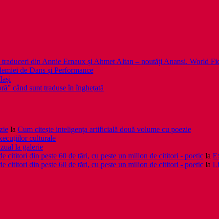
 noi traduceri din Annie Ernaux și Ahmet Altan – noutăți Anansi. World Fi
emiei de Dans și Performance
Iași
noră” când sunt traduse în înghețată
zie
la
Cum citește inteligența artificială două volume cu poezie
xecuţiilor culturale
zual la galerie
cititori din peste 60 de țări, cu peste un milion de cititori - poetic
la
Ex
cititori din peste 60 de țări, cu peste un milion de cititori - poetic
la
Li