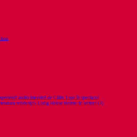
ction
periență audio imersivă de Călin Țopa în spectacol
teratura rezidenţei- Ledig House inainte de lectura (3)