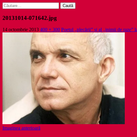
Caută
după:
20131014-071642.jpg
14 octombrie 2013
400 × 300
Poetul „plecării” şi al „inimii de raze” 
Imaginea anterioară