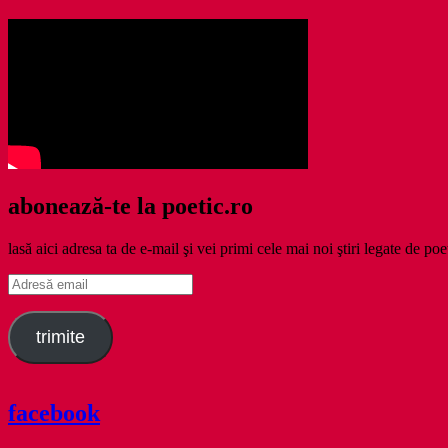
abonează-te la poetic.ro
lasă aici adresa ta de e-mail şi vei primi cele mai noi ştiri legate de poe
Adresă
email
trimite
facebook