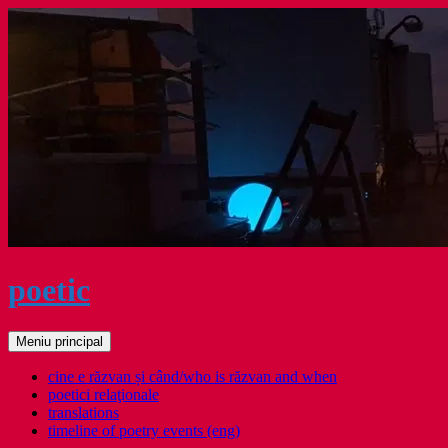
Sari
la
conținut
poetic
Caută
Meniu principal
cine e răzvan și când/who is răzvan and when
poetici relaţionale
translations
timeline of poetry events (eng)