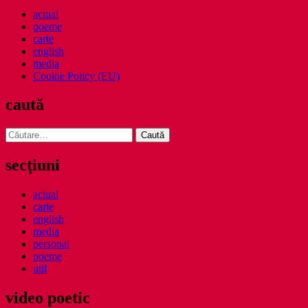
actual
poeme
carte
english
media
Cookie Policy (EU)
caută
Caută
după:
secţiuni
actual
carte
english
media
personal
poeme
util
video poetic