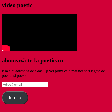
video poetic
abonează-te la poetic.ro
lasă aici adresa ta de e-mail şi vei primi cele mai noi ştiri legate de
poetici şi poezie
Adresă
email
trimite