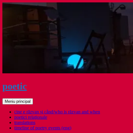
Sari
la
conținut
poetic
Caută
Meniu principal
cine e răzvan și când/who is răzvan and when
poetici relaţionale
translations
timeline of poetry events (eng)