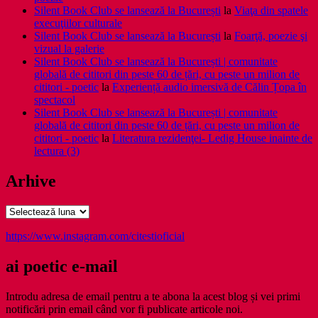
Silent Book Club se lansează la București
la
Viaţa din spatele
execuţiilor culturale
Silent Book Club se lansează la București
la
Foarţă, poezie şi
vizual la galerie
Silent Book Club se lansează la București | comunitate
globală de cititori din peste 60 de țări, cu peste un milion de
cititori - poetic
la
Experiență audio imersivă de Călin Țopa în
spectacol
Silent Book Club se lansează la București | comunitate
globală de cititori din peste 60 de țări, cu peste un milion de
cititori - poetic
la
Literatura rezidenţei- Ledig House inainte de
lectura (3)
Arhive
Arhive
https://www.instagram.com/citestioficial
ai poetic e-mail
Introdu adresa de email pentru a te abona la acest blog și vei primi
notificări prin email când vor fi publicate articole noi.