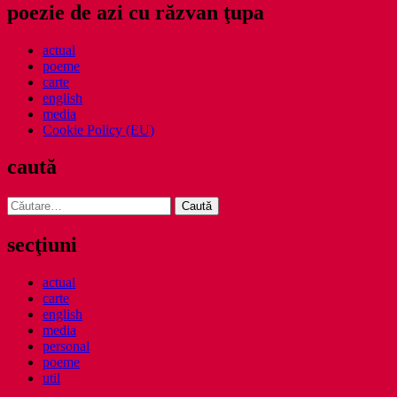
poezie de azi cu răzvan ţupa
actual
poeme
carte
english
media
Cookie Policy (EU)
caută
Caută
după:
secţiuni
actual
carte
english
media
personal
poeme
util