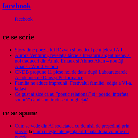
facebook
facebook
ce se scrie
Story time poezia lui Răzvan și poeticul pe înțelesul A.I.
Aurora Venturini, revelația târzie a literaturii argentiniene, și
noi traduceri din Annie Ernaux și Ahmet Altan – noutăți
Anansi. World Fiction
CNDB propune 11 piese noi de dans după Laboaratoarele
Academiei de Dans și Performance
Familia ne aduce împreună! Festivalul familiei, ediția a VI-a,
la Iași
Ce gust ai zice că au ”poetic relațional” și ”poetic. interfața
sonoră” când sunt traduse în înghețată
ce se spune
Cum se vede din AI societatea cu demisii de președinți prin
poezie
la
Cum citește inteligența artificială două volume cu
poezie