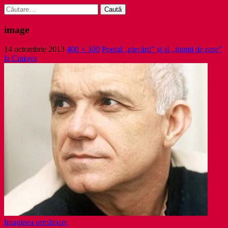
Caută
după:
image
14 octombrie 2013
400 × 300
Poetul „plecării” şi al „inimii de raze”
la Craiova
Imaginea următoare