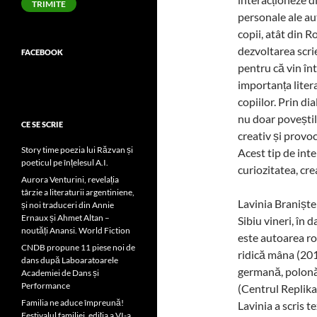
TRIMITE
personale ale aut
copii, atât din R
dezvoltarea scrie
FACEBOOK
pentru că vin în
importanța liter
copiilor. Prin dia
nu doar poveștile
CE SE SCRIE
creativ și provoc
Story time poezia lui Răzvan și
Acest tip de int
poeticul pe înțelesul A.I.
curiozitatea, cre
Aurora Venturini, revelația
târzie a literaturii argentiniene,
Lavinia Braniște 
și noi traduceri din Annie
Ernaux și Ahmet Altan –
Sibiu vineri, în 
noutăți Anansi. World Fiction
este autoarea ro
CNDB propune 11 piese noi de
ridică mâna (201
dans după Laboaratoarele
germană, polonă
Academiei de Dans și
Performance
(Centrul Replika
Familia ne aduce împreună!
Lavinia a scris 
Festivalul familiei, ediția a VI-a,