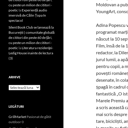
Moldovan a publi
cu peste un milion de cititori -
poetic
la
Experiență audio
YoungArt, consol
imersivă de Călin Țopa în
spectacol
Adina Popescu va
Silent Book Club se lansează la
programat marți,
București | comunitate globală
de cititori din peste 60 de țări,
născut la 10 sep
cu peste un milion de cititori -
Film, însă de la 1
poetic
la
Literatura rezidenţei-
redactor, la Dil
Ledig House inainte de lectura
(3)
jurul lumii, a ap
pentru copii, a 
povești românești
ARHIVE
desenate, în col
șpagă în cadrul 
Arhive
fantastică „O ist
Marele Premiu al
LEGĂTURI
a scris această c
mai scris despre
GrillMarket
Pasionat de gătit
tare, bicicliști, 
outdoor 0
la granița cu ficț