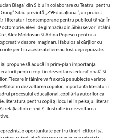
ucian Blaga” din Sibiu în colaborare cu Teatrul pentru
 „Gong” Sibiu prezintă „Z9Educațional”, un proiect
ii literaturii contemporane pentru publicul tânăr. În
 octombrie, elevii de gimnaziu din Sibiu se vor întâlni
iște, Alex Moldovan și Adina Popescu pentru a
og creativ despre imaginarul fabulos al cărților cu
curile pentru aceste ateliere au fost deja epuizate.
 își propune să aducă în prim-plan importanța
iteraturii pentru copii în dezvoltarea educațională și
ilor. Fiecare întâlnire va fi axată pe subiecte variate
știlor în dezvoltarea copiilor, importanța literaturii
adrul procesului educațional, copilăria autorilor ca
e, literatura pentru copii și locul ei în peisajul literar
i relația dintre text și ilustrație în dezvoltarea
tive.
reprezintă o oportunitate pentru tinerii cititori să
irect cu autorii și să descopere cum experiențele