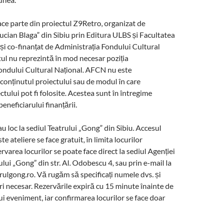
ce parte din proiectul Z9Retro, organizat de
ucian Blaga” din Sibiu prin Editura ULBS și Facultatea
e și co-finanțat de Administrația Fondului Cultural
tul nu reprezintă în mod necesar poziția
ondului Cultural Național. AFCN nu este
conținutul proiectului sau de modul în care
ctului pot fi folosite. Acestea sunt în întregime
eneficiarului finanțării.
au loc la sediul Teatrului „Gong” din Sibiu. Accesul
te ateliere se face gratuit, în limita locurilor
rvarea locurilor se poate face direct la sediul Agenției
ului „Gong” din str. Al. Odobescu 4, sau prin e-mail la
rulgong.ro. Vă rugăm să specificați numele dvs. și
i necesar. Rezervările expiră cu 15 minute înainte de
ui eveniment, iar confirmarea locurilor se face doar