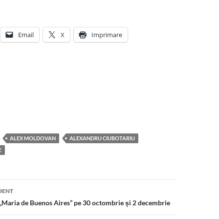
Email
X
Imprimare
ALEX MOLDOVAN
ALEXANDRU CIUBOTARIU
E
DENT
 „Maria de Buenos Aires” pe 30 octombrie și 2 decembrie