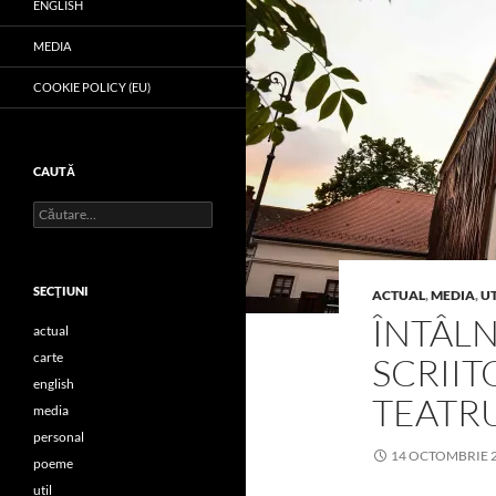
ENGLISH
MEDIA
COOKIE POLICY (EU)
CAUTĂ
Caută
după:
SECŢIUNI
ACTUAL
,
MEDIA
,
UT
ÎNTÂLN
actual
carte
SCRIIT
english
TEATRU
media
personal
14 OCTOMBRIE 
poeme
util