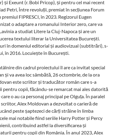
er) și Exeunt (r. Bobi Pricop), și pentru cel mai recent
lad Petri, Între revoluții, premiat în secțiunea Forum
cu premiul FIPRESCI, în 2023. Regizorul Eugen
nizat o adaptare a romanului Interior zero, care va
Lavinia a studiat Litere la Cluj-Napoca și are un
ucerea textului literar la Universitatea București.
i în domeniul editorial și audiovizual (subtitrări), s-
ui, în 2016. Locuiește în București.
âlnire din cadrul proiectului îl are ca invitat special
 și va avea loc sâmbătă, 26 octombrie, de la ora
ovan este scriitor și traducător român care s-a
rii pentru copii, făcându-se remarcat mai ales datorită
care o au ca personaj principal pe Olguța. În paralel
e scriitor, Alex Moldovan a dezvoltat o carieră de
ucând peste șaptezeci de cărți străine în limba
ele mai notabile fiind seriile Harry Potter și Percy
enii, contribuind astfel la diversificarea și
raturii pentru copii din România. În anul 2023, Alex