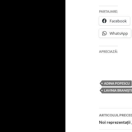
PARTAJARE:
Facebook
WhatsApp
APRECIAZĂ:
ADINA POPESCU
LAVINIA BRANIȘT
Navigare
ARTICOLUL PRECE
în
Noi reprezentații