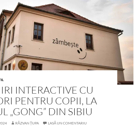
IL
IRI INTERACTIVE CU
ORI PENTRU COPII, LA
L „GONG” DIN SIBIU
2024
RĂZVAN ȚUPA
LASĂ UN COMENTARIU