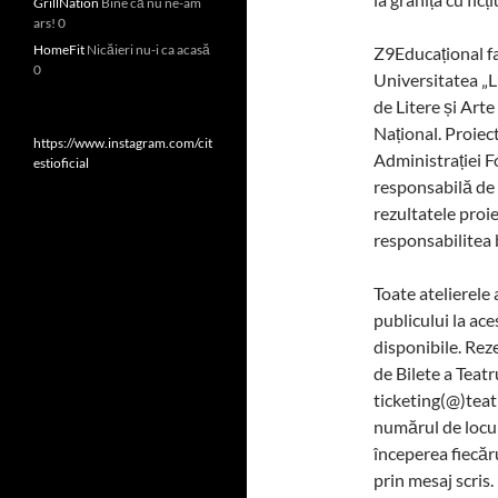
GrillNation
Bine că nu ne-am
ars! 0
HomeFit
Nicăieri nu-i ca acasă
Z9Educațional fa
0
Universitatea „L
de Litere și Art
Național. Proiec
https://www.instagram.com/cit
Administrației F
estioficial
responsabilă de 
rezultatele proie
responsabilitea b
Toate atelierele 
publicului la aces
disponibile. Reze
de Bilete a Teatr
ticketing(@)teat
numărul de locur
începerea fiecăr
prin mesaj scris.