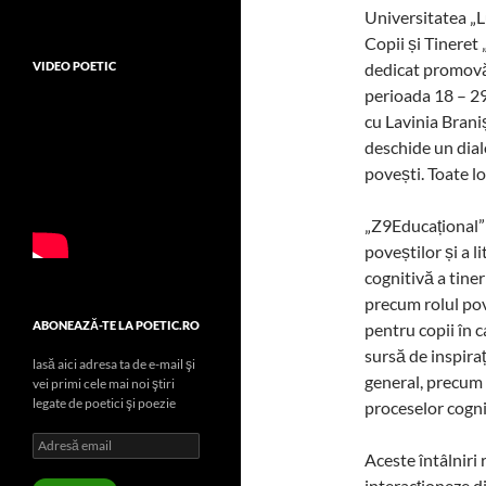
Universitatea „L
Copii și Tineret
VIDEO POETIC
dedicat promovăr
perioada 18 – 29
cu Lavinia Bran
deschide un dial
povești. Toate lo
„Z9Educațional”
poveștilor și a l
cognitivă a tiner
precum rolul pove
ABONEAZĂ-TE LA POETIC.RO
pentru copii în c
sursă de inspirați
lasă aici adresa ta de e-mail şi
general, precum ș
vei primi cele mai noi ştiri
legate de poetici şi poezie
proceselor cogni
Adresă
Aceste întâlniri 
email
interacționeze d