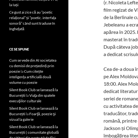
(r. Nicoleta Left
la Iași
film regizat de V
Ce gust ai zice că au ”poetic
de la Berlinale 
relațional” și ”poetic. interfața
sonoră” când sunt traduse în
Jebeleanu a ecra
înghețată
apărea în 2025. 
masterat în trad
După câteva jobur
CE SE SPUNE
a dedicat scrisul
Cum se vede din AI societatea
cu demisii de președinți prin
Cea de-a doua înt
poezie
la
Cum citește
pe Alex Moldovan
inteligența artificială două
volume cu poezie
18:00. Alex Mold
Silent Book Club se lansează la
dedicat literatu
București
la
Viaţa din spatele
seriei de romane 
execuţiilor culturale
cu activitatea d
Silent Book Club se lansează la
traducător, trad
București
la
Foarţă, poezie şi
vizual la galerie
română, printre c
Silent Book Club se lansează la
Jackson și Olimpi
București | comunitate globală
îmbogățirea lite
de cititori din peste 60 de țări,