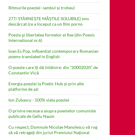
Ritmurile poeziei- iambul și troheul
277/ STÂRNEȘTE MĂȘTILE SOLUBILE) sms
descărcat (ce a început ca un film porno
Poezia şi libertatea formelor ei fixe (din Poesis
International nr.6)
Ioan Es Pop, influential contemporary Romanian
poems translated in English
O poezie care îți dă întâlnire: din ”20002020”, de
Constantin Vică
Energia poeziei la Poetic Hub și prin alte
platforme de azi
Ion Zubascu - 100% viata poeziei
O privire necesara asupra poemelor comuniste
publicate de Gellu Naum
Cu respect, Domnule Nicolae Manolescu vă rog
să vă retrageţi din juriul Premiului Naţional