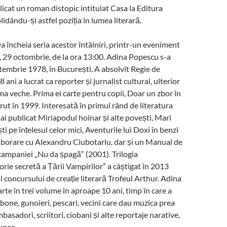
cat un roman distopic intitulat Casa la Editura
idându-și astfel poziția în lumea literară.
 încheia seria acestor întâlniri, printr-un eveniment
 29 octombrie, de la ora 13:00. Adina Popescu s-a
tembrie 1978, în București. A absolvit Regie de
8 ani a lucrat ca reporter și jurnalist cultural, ulterior
ema veche. Prima ei carte pentru copii, Doar un zbor în
ărut în 1999. Interesată în primul rând de literatura
mai publicat Miriapodul hoinar și alte povești, Mari
 pe înțelesul celor mici, Aventurile lui Doxi în benzi
aborare cu Alexandru Ciubotariu, dar și un Manual de
campaniei „Nu da șpagă“ (2001). Trilogia
orie secretă a Țării Vampirilor” a câștigat în 2013
 concursului de creație literară Trofeul Arthur. Adina
arte în trei volume în aproape 10 ani, timp în care a
 bone, gunoieri, pescari, vecini care dau muzica prea
ambasadori, scriitori, ciobani și alte reportaje narative,
iunea.