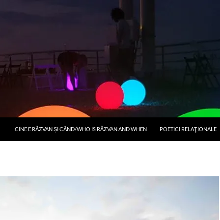
CINE E RĂZVAN ȘI CÂND/WHO IS RĂZVAN AND WHEN
POETICI RELAŢIONALE