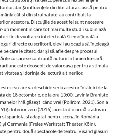
orilor, dar și influențele din literatura clasică pentru
omânia cât și din străinătate, au contribuit la
rilor acestora. Discuțiile de acest fel sunt necesare
tr-un moment în care tot mai multe studii subliniază
aturii în dezvoltarea intelectuală și emoțională a
loguri directe cu scriitorii, elevii au ocazia să înțeleagă
 pe care le citesc, dar și să afle despre procesul
ările cu care se confruntă autorii în lumea literară.
eracțiune este deosebit de valoroasă pentru a stimula
ativitatea și dorința de lectură a tinerilor.
este cea care va deschide seria acestor întâlniri de la
data de 18 octombrie, de la ora 13:00. Lavinia Braniște
manelor Mă găsești când vrei (Polirom, 2021), Sonia
9) și Interior zero (2016), acesta din urmă tradus în
 și spaniolă și adaptat pentru scenă în România
) și Germania (Freies Werkstatt Theater Köln).
texte pentru două spectacole de teatru, Visând glasuri