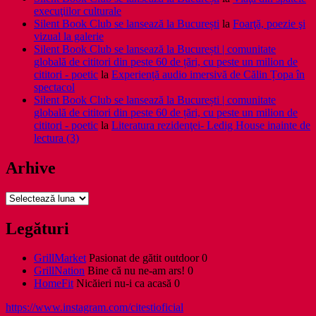
execuţiilor culturale
Silent Book Club se lansează la București
la
Foarţă, poezie şi
vizual la galerie
Silent Book Club se lansează la București | comunitate
globală de cititori din peste 60 de țări, cu peste un milion de
cititori - poetic
la
Experiență audio imersivă de Călin Țopa în
spectacol
Silent Book Club se lansează la București | comunitate
globală de cititori din peste 60 de țări, cu peste un milion de
cititori - poetic
la
Literatura rezidenţei- Ledig House inainte de
lectura (3)
Arhive
Arhive
Legături
GrillMarket
Pasionat de gătit outdoor 0
GrillNation
Bine că nu ne-am ars! 0
HomeFit
Nicăieri nu-i ca acasă 0
https://www.instagram.com/citestioficial