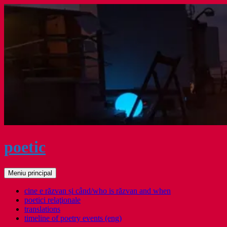
Sari
la
conținut
poetic
Caută
Meniu principal
cine e răzvan și când/who is răzvan and when
poetici relaţionale
translations
timeline of poetry events (eng)