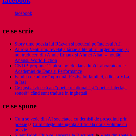
facebook
facebook
ce se scrie
Story time poezia lui Răzvan și poeticul pe înțelesul A.I.
Aurora Venturini, revelația târzie a literaturii argentiniene, și
noi traduceri din Annie Ernaux și Ahmet Altan – noutăți
Anansi. World Fiction
CNDB propune 11 piese noi de dans după Laboaratoarele
Academiei de Dans și Performance
Familia ne aduce împreună! Festivalul familiei, ediția a VI-a,
la Iași
Ce gust ai zice că au ”poetic relațional” și ”poetic. interfața
sonoră” când sunt traduse în înghețată
ce se spune
Cum se vede din AI societatea cu demisii de președinți prin
poezie
la
Cum citește inteligența artificială două volume cu
poezie
Silent Book Club se lansează la București
la
Viaţa din spatele