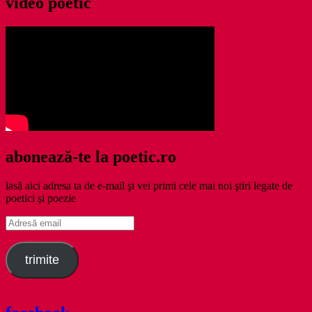
video poetic
abonează-te la poetic.ro
lasă aici adresa ta de e-mail şi vei primi cele mai noi ştiri legate de
poetici şi poezie
Adresă
email
trimite