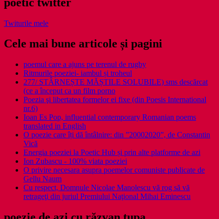
poetic twitter
Twiturile mele
Cele mai bune articole și pagini
poemul care a ajuns pe terenul de rugby
Ritmurile poeziei- iambul și troheul
277/ STÂRNEȘTE MĂȘTILE SOLUBILE) sms descărcat
(ce a început ca un film porno
Poezia şi libertatea formelor ei fixe (din Poesis International
nr.6)
Ioan Es Pop, influential contemporary Romanian poems
translated in English
O poezie care îți dă întâlnire: din ”20002020”, de Constantin
Vică
Energia poeziei la Poetic Hub și prin alte platforme de azi
Ion Zubascu - 100% viata poeziei
O privire necesara asupra poemelor comuniste publicate de
Gellu Naum
Cu respect, Domnule Nicolae Manolescu vă rog să vă
retrageţi din juriul Premiului Naţional Mihai Eminescu
poezie de azi cu răzvan ţupa