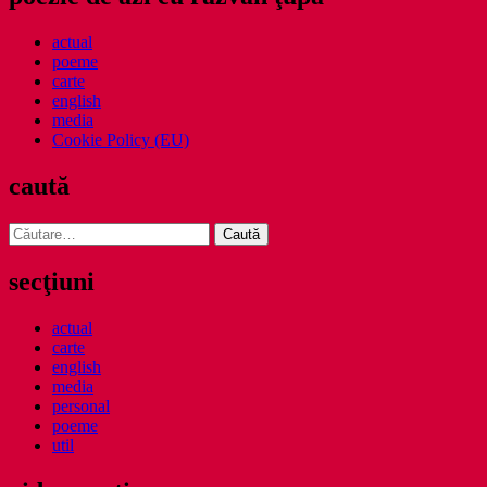
actual
poeme
carte
english
media
Cookie Policy (EU)
caută
Caută
după:
secţiuni
actual
carte
english
media
personal
poeme
util