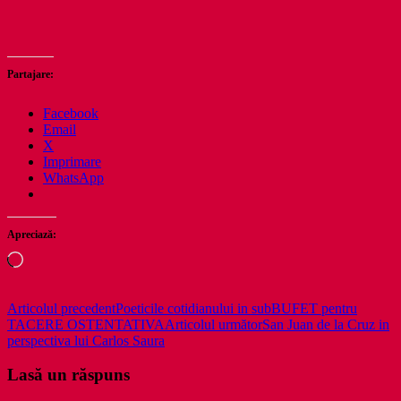
Partajare:
Facebook
Email
X
Imprimare
WhatsApp
Apreciază:
Încarc...
Navigare
Articolul precedent
Poeticile cotidianului in subBUFET pentru
TACERE OSTENTATIVA
Articolul următor
San Juan de la Cruz in
în
perspectiva lui Carlos Saura
articole
Lasă un răspuns