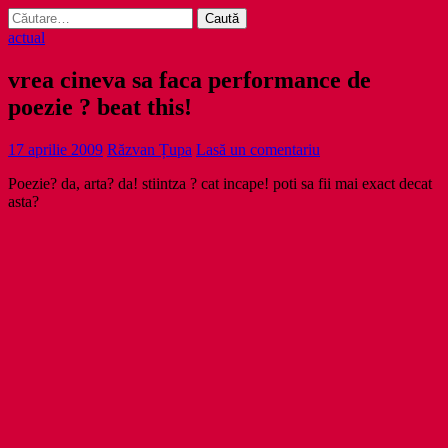
Caută
după:
actual
vrea cineva sa faca performance de
poezie ? beat this!
17 aprilie 2009
Răzvan Țupa
Lasă un comentariu
Poezie? da, arta? da! stiintza ? cat incape! poti sa fii mai exact decat
asta?