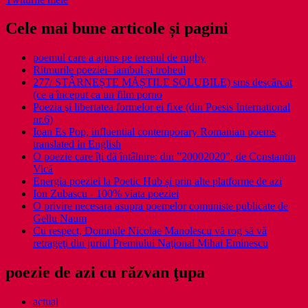
Cele mai bune articole și pagini
poemul care a ajuns pe terenul de rugby
Ritmurile poeziei- iambul și troheul
277/ STÂRNEȘTE MĂȘTILE SOLUBILE) sms descărcat
(ce a început ca un film porno
Poezia şi libertatea formelor ei fixe (din Poesis International
nr.6)
Ioan Es Pop, influential contemporary Romanian poems
translated in English
O poezie care îți dă întâlnire: din ”20002020”, de Constantin
Vică
Energia poeziei la Poetic Hub și prin alte platforme de azi
Ion Zubascu - 100% viata poeziei
O privire necesara asupra poemelor comuniste publicate de
Gellu Naum
Cu respect, Domnule Nicolae Manolescu vă rog să vă
retrageţi din juriul Premiului Naţional Mihai Eminescu
poezie de azi cu răzvan ţupa
actual