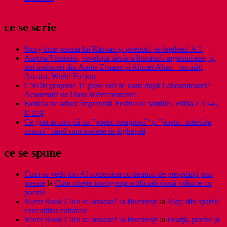
ce se scrie
Story time poezia lui Răzvan și poeticul pe înțelesul A.I.
Aurora Venturini, revelația târzie a literaturii argentiniene, și
noi traduceri din Annie Ernaux și Ahmet Altan – noutăți
Anansi. World Fiction
CNDB propune 11 piese noi de dans după Laboaratoarele
Academiei de Dans și Performance
Familia ne aduce împreună! Festivalul familiei, ediția a VI-a,
la Iași
Ce gust ai zice că au ”poetic relațional” și ”poetic. interfața
sonoră” când sunt traduse în înghețată
ce se spune
Cum se vede din AI societatea cu demisii de președinți prin
poezie
la
Cum citește inteligența artificială două volume cu
poezie
Silent Book Club se lansează la București
la
Viaţa din spatele
execuţiilor culturale
Silent Book Club se lansează la București
la
Foarţă, poezie şi