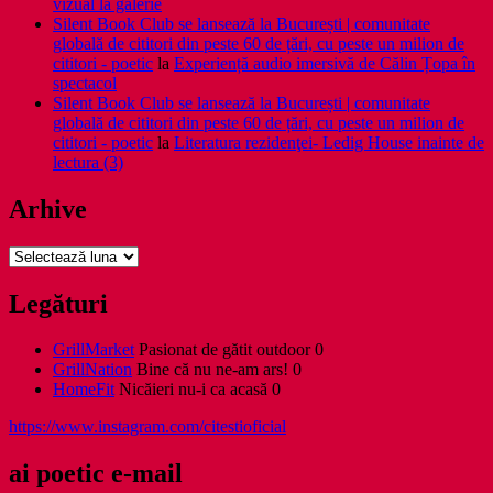
vizual la galerie
Silent Book Club se lansează la București | comunitate
globală de cititori din peste 60 de țări, cu peste un milion de
cititori - poetic
la
Experiență audio imersivă de Călin Țopa în
spectacol
Silent Book Club se lansează la București | comunitate
globală de cititori din peste 60 de țări, cu peste un milion de
cititori - poetic
la
Literatura rezidenţei- Ledig House inainte de
lectura (3)
Arhive
Arhive
Legături
GrillMarket
Pasionat de gătit outdoor 0
GrillNation
Bine că nu ne-am ars! 0
HomeFit
Nicăieri nu-i ca acasă 0
https://www.instagram.com/citestioficial
ai poetic e-mail