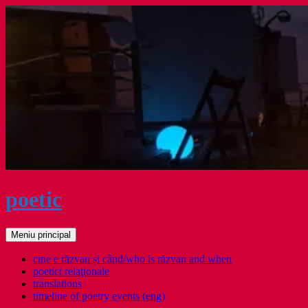
Sari
la
conținut
poetic
Caută
Meniu principal
cine e răzvan și când/who is răzvan and when
poetici relaţionale
translations
timeline of poetry events (eng)