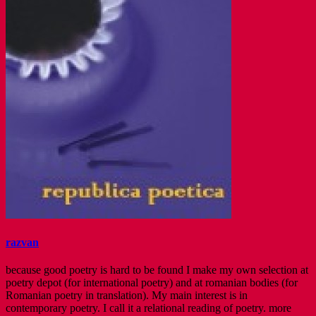
razvan
because good poetry is hard to be found I make my own selection at
poetry depot (for international poetry) and at romanian bodies (for
Romanian poetry in translation). My main interest is in
contemporary poetry. I call it a relational reading of poetry. more