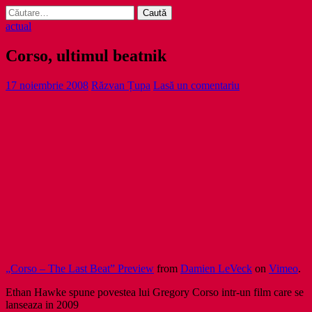
Caută
după:
actual
Corso, ultimul beatnik
17 noiembrie 2008
Răzvan Țupa
Lasă un comentariu
„Corso – The Last Beat” Preview
from
Damien LeVeck
on
Vimeo
.
Ethan Hawke spune povestea lui Gregory Corso intr-un film care se
lanseaza in 2009