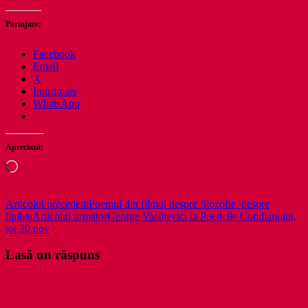
Partajare:
Facebook
Email
X
Imprimare
WhatsApp
Apreciază:
Încarc...
Navigare
Articolul precedent
Poemul din filmul despre filozofie. despre
limbaj
Articolul următor
George Vasilievici la Poeticile Cotidianului,
în
joi 20 nov
articole
Lasă un răspuns