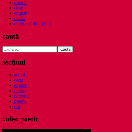
poeme
carte
english
media
Cookie Policy (EU)
caută
Caută
după:
secţiuni
actual
carte
english
media
personal
poeme
util
video poetic