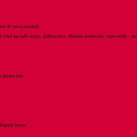
tea de sus a paginii
)
ată visul aşa (alb-negru, galben-mov, albastru-portocaliu, roşu-verde –
pa
e pentru tine
e împarţi lumea