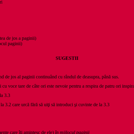
ri
ea de jos a paginii)
ocul paginii)
SUGESTII
ând de jos al paginii continuând cu rândul de deasupra, până sus.
 şi cu voce tare de câte ori este nevoie pentru a respira de patru ori inspir
la 3.3
a 3.2 care urcă fără să uiţi să introduci şi cuvinte de la 3.3
mente care îţi amintesc de ele)
în mijlocul paginii