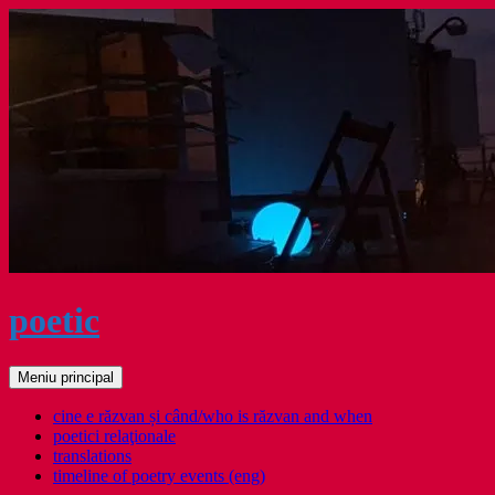
Sari
la
conținut
poetic
Caută
Meniu principal
cine e răzvan și când/who is răzvan and when
poetici relaţionale
translations
timeline of poetry events (eng)