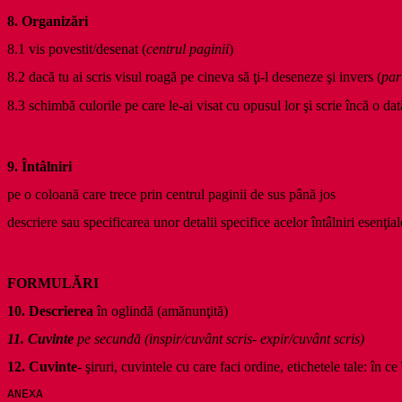
8.
Organizări
8.1 vis povestit/desenat (
centrul paginii
)
8.2 dacă tu ai scris visul roagă pe cineva să ţi-l deseneze şi invers (
par
8.3 schimbă culorile pe care le-ai visat cu opusul lor şi scrie încă o d
9.
Întâlniri
pe o coloană care trece prin centrul paginii de sus până jos
descriere sau specificarea unor detalii specifice acelor întâlniri esenţial
FORMULĂRI
10.
Descrierea
în oglindă (amănunţită)
11.
Cuvinte
pe secundă (inspir/cuvânt scris- expir/cuvânt scris)
12.
Cuvinte
- şiruri, cuvintele cu care faci ordine, etichetele tale: în c
ANEXA