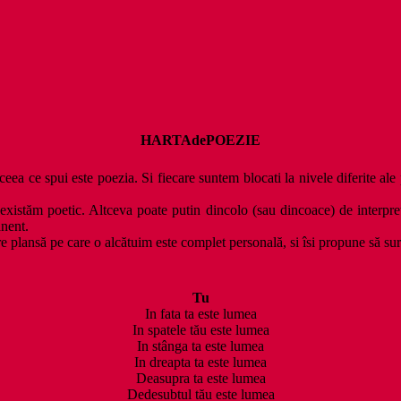
HARTAdePOEZIE
ceea ce spui este poezia. Si fiecare suntem blocati la nivele diferite ale 
xistăm poetic. Altceva poate putin dincolo (sau dincoace) de interpretare
anent.
 plansă pe care o alcătuim este complet personală, si îsi propune să sur
Tu
In fata ta este lumea
In spatele tău este lumea
In stânga ta este lumea
In dreapta ta este lumea
Deasupra ta este lumea
Dedesubtul tău este lumea