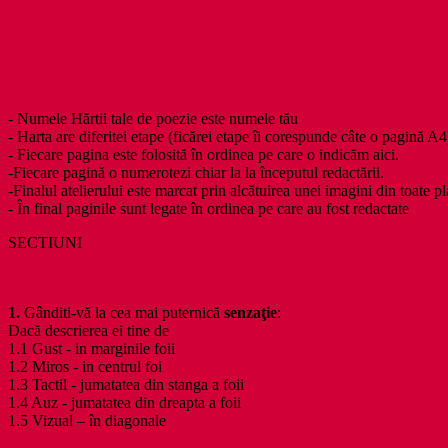
- Numele Hărtii tale de poezie este numele tău
- Harta are diferitei etape (ficărei etape îi corespunde câte o pagină A4
- Fiecare pagina este folosită în ordinea pe care o indicăm aici.
-Fiecare pagină o numerotezi chiar la la începutul redactării.
-Finalul atelierului este marcat prin alcătuirea unei imagini din toate pl
- În final paginile sunt legate în ordinea pe care au fost redactate
SECTIUNI
1.
Gânditi-vă la cea mai puternică
senzaţie
:
Dacă descrierea ei tine de
1.1 Gust - in marginile foii
1.2 Miros - in centrul foi
1.3 Tactil - jumatatea din stanga a foii
1.4 Auz - jumatatea din dreapta a foii
1.5 Vizual – în diagonale