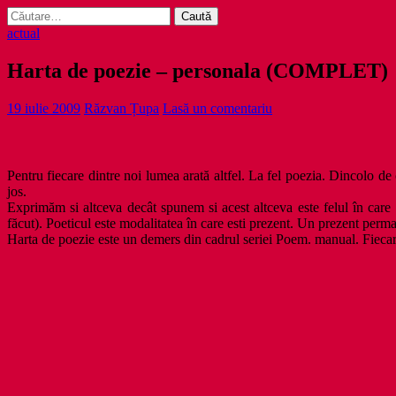
Caută
după:
actual
Harta de poezie – personala (COMPLET)
19 iulie 2009
Răzvan Țupa
Lasă un comentariu
Pentru fiecare dintre noi lumea arată altfel. La fel poezia. Dincolo de 
jos.
Exprimăm si altceva decât spunem si acest altceva este felul în care e
făcut). Poeticul este modalitatea în care esti prezent. Un prezent perm
Harta de poezie este un demers din cadrul seriei Poem. manual. Fiecare