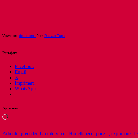
View more
documents
from
Razvan Tupa
.
Partajare:
Facebook
Email
X
Imprimare
WhatsApp
Apreciază:
Încarc...
Navigare
Articolul precedent
Un interviu cu Houellebecq: poezia, exprimarea feri