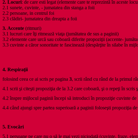
2.
Locuri
: de care esti legat (elemente care te reprezintă în aceste locu
2.1 sunete, cuvinte, - jumatatea din stanga a foii
2.2 persoane, in centrul foi
2.3 clădiri- jumatatea din dreapta a foii
3.
Accente
(ritmuri)
3.1 lucruri care îţi ritmează viaţa (jumătatea de sus a paginii)
3.2 elemente care urcă sau coboară diferite propoziţii (accente- jumătat
3.3 cuvinte a căror sonoritate te fascinează (despărţite în silabe în mijl
4.
Respiraţii
folosind ceea ce ai scris pe pagina
3
, scrii rând cu rând de la primul r
4.1 scrii şi citeşti propoziţia de la 3.2 care coboară, şi o repeţi în scris
4.2 înspre mijlocul paginii începi să introduci în propoziţie cuvinte de 
4.4 când ajungi spre partea superioară a paginii foloseşti propoziţia de l
5.
Evocări
5.1
persoane pe care nu o să le mai vezi niciodată (cuvinte, fraze, ele