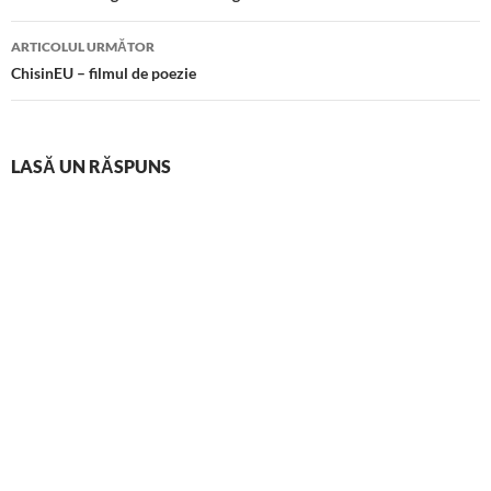
articole
ARTICOLUL URMĂTOR
ChisinEU – filmul de poezie
LASĂ UN RĂSPUNS