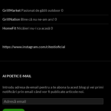
GrillMarket
Pasionat de gătit outdoor 0
GrillNation
Bine că nu ne-am ars! 0
HomeFit
Nicăieri nu-i ca acasă 0
https://www.instagram.com/citestioficial
AI POETIC E-MAIL
Introdu adresa de email pentru a te abona la acest blog și vei primi
notificări prin email când vor fi publicate articole noi.
Adresă
email