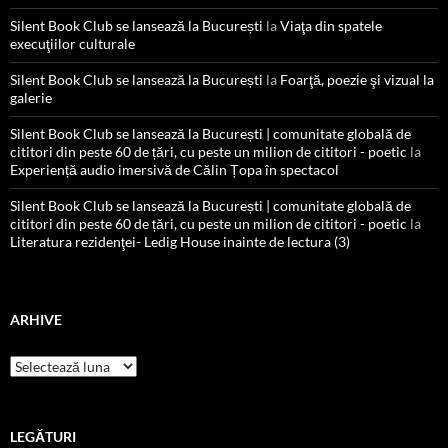
Silent Book Club se lansează la București
la
Viaţa din spatele
execuţiilor culturale
Silent Book Club se lansează la București
la
Foarţă, poezie şi vizual la
galerie
Silent Book Club se lansează la București | comunitate globală de
cititori din peste 60 de țări, cu peste un milion de cititori - poetic
la
Experiență audio imersivă de Călin Țopa în spectacol
Silent Book Club se lansează la București | comunitate globală de
cititori din peste 60 de țări, cu peste un milion de cititori - poetic
la
Literatura rezidenţei- Ledig House inainte de lectura (3)
ARHIVE
Arhive
LEGĂTURI