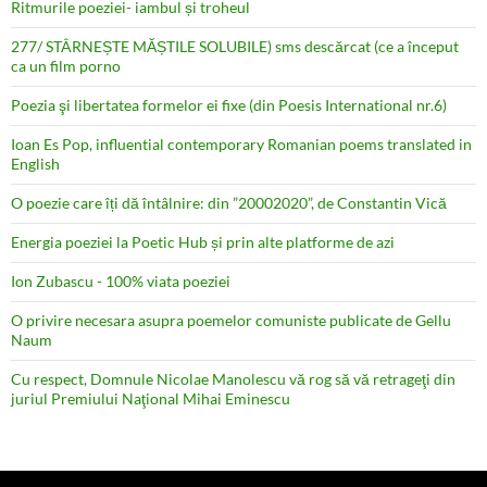
Ritmurile poeziei- iambul și troheul
277/ STÂRNEȘTE MĂȘTILE SOLUBILE) sms descărcat (ce a început
ca un film porno
Poezia şi libertatea formelor ei fixe (din Poesis International nr.6)
Ioan Es Pop, influential contemporary Romanian poems translated in
English
O poezie care îți dă întâlnire: din ”20002020”, de Constantin Vică
Energia poeziei la Poetic Hub și prin alte platforme de azi
Ion Zubascu - 100% viata poeziei
O privire necesara asupra poemelor comuniste publicate de Gellu
Naum
Cu respect, Domnule Nicolae Manolescu vă rog să vă retrageţi din
juriul Premiului Naţional Mihai Eminescu