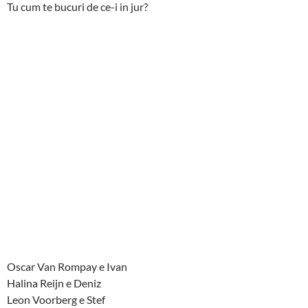
Tu cum te bucuri de ce-i in jur?
Oscar Van Rompay e Ivan
Halina Reijn e Deniz
Leon Voorberg e Stef