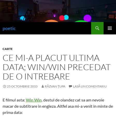
Sari
la
conținut
Caută
poetic
MENIU
PRINCI
CARTE
CE MI-A PLACUT ULTIMA
DATA; WIN/WIN PRECEDAT
DE O INTREBARE
25 OCTOMBRIE 2010
RĂZVAN ȚUPA
LASĂ UN COMENTARIU
E filmul asta:
Win Win
. destul de olandez cat sa am nevoie
macar de subtitrare in engleza. Altfel asa mi-a venit in minte de
prima data: