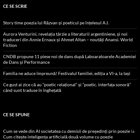
CE SE SCRIE
Story time poezia lui Răzvan și poeticul pe înțelesul A.I.
Aurora Venturini, revelația târzie a literaturii argentiniene, și noi
traduceri din Annie Ernaux și Ahmet Altan – noutăți Anansi. World
Fiction
CNDB propune 11 piese noi de dans după Laboaratoarele Academiei
de Dans și Performance
Familia ne aduce împreună! Festivalul familiei, ediția a VI-a, la Iași
Ce gust ai zice că au ”poetic relațional” și ”poetic. interfața sonoră”
când sunt traduse în înghețată
CE SE SPUNE
Cum se vede din AI societatea cu demisii de președinți prin poezie
la
Cum citește inteligența artificială două volume cu poezie