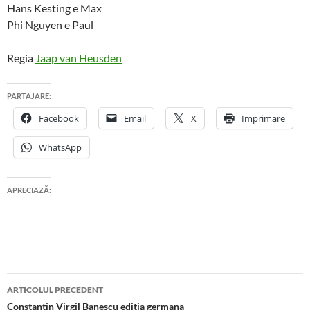
Hans Kesting e Max
Phi Nguyen e Paul
Regia
Jaap van Heusden
PARTAJARE:
Facebook
Email
X
Imprimare
WhatsApp
APRECIAZĂ:
Navigare
ARTICOLUL PRECEDENT
în
Constantin Virgil Banescu editia germana