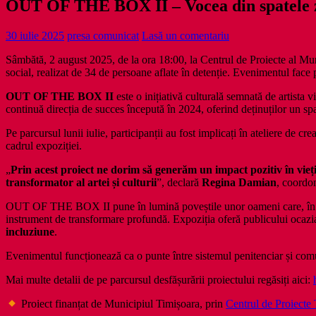
OUT OF THE BOX II – Vocea din spatele zidu
30 iulie 2025
presa comunicat
Lasă un comentariu
Sâmbătă, 2 august 2025, de la ora 18:00, la Centrul de Proiecte al Muni
social, realizat de 34 de persoane aflate în detenție.
Evenimentul face 
OUT OF THE BOX II
este o inițiativă culturală semnată de artista 
continuă direcția de succes începută în 2024, oferind deținuților un spaț
Pe parcursul lunii iulie, participanții au fost implicați în ateliere de cr
cadrul expoziției.
„
Prin acest proiect ne dorim să generăm un impact pozitiv în vieți
transformator al artei și culturii
”, declară
Regina Damian
, coordon
OUT OF THE BOX II pune în lumină poveștile unor oameni care, în spat
instrument de transformare profundă. Expoziția oferă publicului ocazia 
incluziune
.
Evenimentul funcționează ca o punte între sistemul penitenciar și comun
Mai multe detalii de pe parcursul desfășurării proiectului regăsiți aici:
Proiect finanțat de Municipiul Timișoara, prin
Centrul de Proiecte