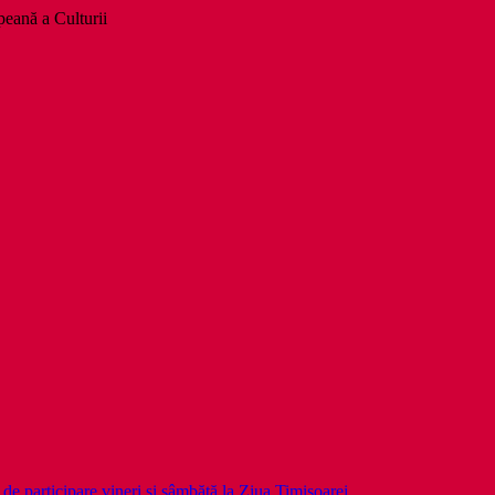
eană a Culturii
d de participare vineri și sâmbătă la Ziua Timișoarei