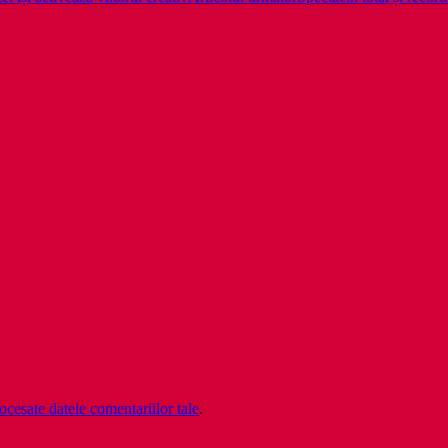
cesate datele comentariilor tale
.