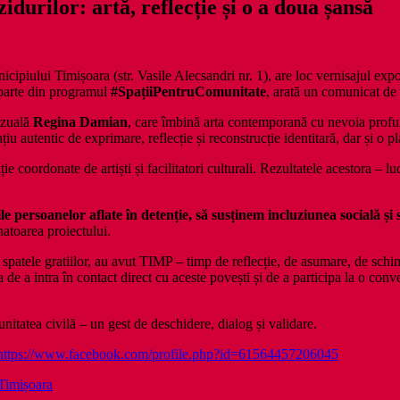
rilor: artă, reflecție și o a doua șansă
cipiului Timișoara (str. Vasile Alecsandri nr. 1), are loc vernisajul expo
parte din programul
#SpațiiPentruComunitate
, arată un comunicat de
vizuală
Regina Damian
, care îmbină arta contemporană cu nevoia profund
iu autentic de exprimare, reflecție și reconstrucție identitară, dar și o p
eație coordonate de artiști și facilitatori culturali. Rezultatele acestora – 
le persoanelor aflate în detenție, să susținem incluziunea socială și
atoarea proiectului.
ele gratiilor, au avut TIMP – timp de reflecție, de asumare, de schimb
de a intra în contact direct cu aceste povești și de a participa la o con
itatea civilă – un gest de deschidere, dialog și validare.
https://www.facebook.com/profile.php?id=61564457206045
 Timișoara