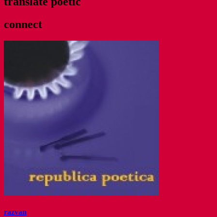
translate poetic
connect
razvan