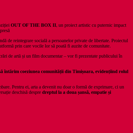
ziției
OUT OF THE BOX II
, un proiect artistic cu puternic impact
 presă
ă de reintegrare socială a persoanelor private de libertate. Proiectul
latformă prin care vocile lor să poată fi auzite de comunitate.
lucrări de artă și un film documentar – vor fi prezentate publicului în
 să întărim coeziunea comunității din Timișoara, evidențiind rolul
are. Pentru ei, arta a devenit nu doar o formă de exprimare, ci un
versație deschisă despre
dreptul la a doua șansă, empatie și