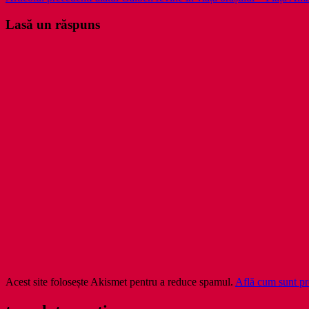
în
Lasă un răspuns
articole
Acest site folosește Akismet pentru a reduce spamul.
Află cum sunt pro