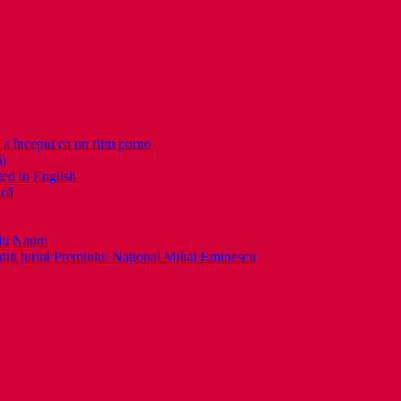
nceput ca un film porno
6)
ed in English
ică
llu Naum
din juriul Premiului Naţional Mihai Eminescu