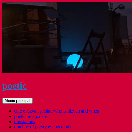
Sari
la
conținut
poetic
Caută
Meniu principal
cine e răzvan și când/who is răzvan and when
poetici relaţionale
translations
timeline of poetry events (eng)