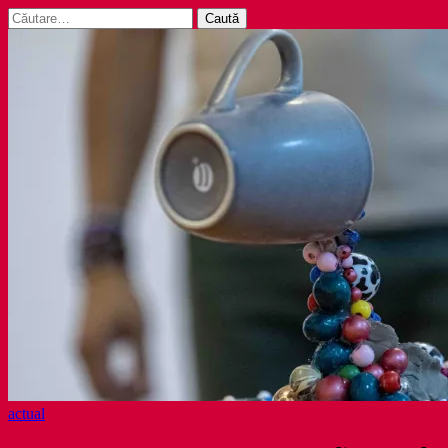
Caută
după:
actual