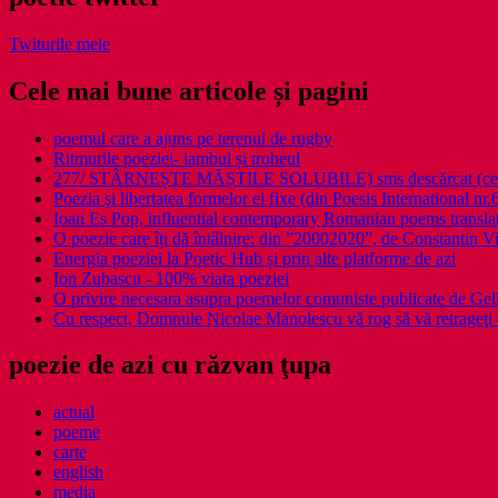
Twiturile mele
Cele mai bune articole și pagini
poemul care a ajuns pe terenul de rugby
Ritmurile poeziei- iambul și troheul
277/ STÂRNEȘTE MĂȘTILE SOLUBILE) sms descărcat (ce a î
Poezia şi libertatea formelor ei fixe (din Poesis International nr.
Ioan Es Pop, influential contemporary Romanian poems translat
O poezie care îți dă întâlnire: din ”20002020”, de Constantin V
Energia poeziei la Poetic Hub și prin alte platforme de azi
Ion Zubascu - 100% viata poeziei
O privire necesara asupra poemelor comuniste publicate de Ge
Cu respect, Domnule Nicolae Manolescu vă rog să vă retrageţi 
poezie de azi cu răzvan ţupa
actual
poeme
carte
english
media