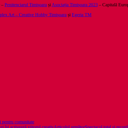
r –
Penitenciarul Timișoara
și
Asociația Timișoara 2023
– Capitală Europ
lex Art – Creative Hobby Timișoara
și
Egeria TM
ii pentru comunitate
i își activează viitorul creativ
Articolul următor
Spectacol total și recor