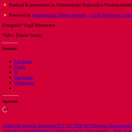
Realizat în parteneriat cu Administrația Națională a Penitenciarelo
Powered by
Promograma Digital Signage – LED Wallpaper
,
Comp
Fotografii: Virgil Simonescu
Video: Emeric Szabo
Partajare:
Facebook
Email
X
Imprimare
WhatsApp
Apreciază:
Încarc...
centrul de proiecte timișoara
OUT OF THE BOX
Regina Damian
spaț
Navigare
Articolul precedent
Palatul Galben revine în viața orașului – Piața Amze