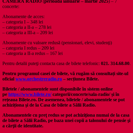
CAMERĂ RADIO
(
perioada ianuarie – martie 2025
) – 7
concerte:
Abonamente de acces:
– categoria I – 348 lei
– categoria a II-a – 278 lei
– categoria a III-a – 209 lei
Abonamente cu valoare redusă (pensionari, elevi, studenţi)
– categoria I redus – 209 lei
– categoria a II-a redus – 167 lei
Pentru detalii puteţi contacta casa de bilete telefonic:
021. 314.68.00
.
Pentru programul casei de bilete, vă rugăm să consultați site-ul
oficial
www.orchestreradio.ro
– secțiunea Bilete.
Biletele / abonamentele sunt disponibile
în sistem online
pe
https://www.bilete.ro/
categorii/concerte/sala-radio/ și în
rețeaua Bilete.ro. De asemenea, biletele / abonamentele se pot
achiziționa şi de la Casa de bilete a Sălii Radio.
Abonamentele cu preţ redus se pot achiziţiona numai de la casa
de bilete a Sălii Radio, pe baza unei copii a talonului de pensie şi
a cărţii de identitate.