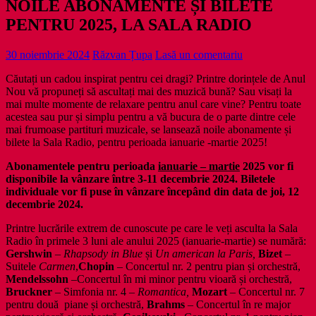
NOILE ABONAMENTE ȘI BILETE
PENTRU 2025, LA SALA RADIO
30 noiembrie 2024
Răzvan Țupa
Lasă un comentariu
Căutați un cadou inspirat pentru cei dragi? Printre dorințele de Anul
Nou vă propuneți să ascultați mai des muzică bună? Sau visați la
mai multe momente de relaxare pentru anul care vine? Pentru toate
acestea sau pur și simplu pentru a vă bucura de o parte dintre cele
mai frumoase partituri muzicale, se lansează noile abonamente și
bilete la Sala Radio, pentru perioada ianuarie -martie 2025!
Abonamentele pentru perioada
ianuarie – martie
2025 vor fi
disponibile la vânzare între
3-11 decembrie
2024. Biletele
individuale vor fi puse în vânzare începând din data de joi, 12
decembrie
2024
.
Printre lucrările extrem de cunoscute pe care le veți asculta la Sala
Radio în primele 3 luni ale anului 2025 (ianuarie-martie) se numără:
Gershwin
–
Rhapsody in Blue
și
Un american la Paris,
Bizet
–
Suitele
Carmen
,
Chopin
–
Concertul nr. 2 pentru pian și orchestră,
Mendelssohn
–Concertul în mi minor pentru vioară și orchestră,
Bruckner
– Simfonia nr. 4 –
Romantica,
Mozart
–
Concertul nr. 7
pentru două piane și orchestră,
Brahms
– Concertul în re major