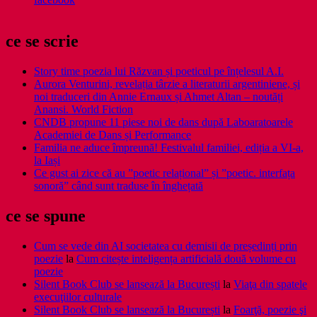
ce se scrie
Story time poezia lui Răzvan și poeticul pe înțelesul A.I.
Aurora Venturini, revelația târzie a literaturii argentiniene, și
noi traduceri din Annie Ernaux și Ahmet Altan – noutăți
Anansi. World Fiction
CNDB propune 11 piese noi de dans după Laboaratoarele
Academiei de Dans și Performance
Familia ne aduce împreună! Festivalul familiei, ediția a VI-a,
la Iași
Ce gust ai zice că au ”poetic relațional” și ”poetic. interfața
sonoră” când sunt traduse în înghețată
ce se spune
Cum se vede din AI societatea cu demisii de președinți prin
poezie
la
Cum citește inteligența artificială două volume cu
poezie
Silent Book Club se lansează la București
la
Viaţa din spatele
execuţiilor culturale
Silent Book Club se lansează la București
la
Foarţă, poezie şi