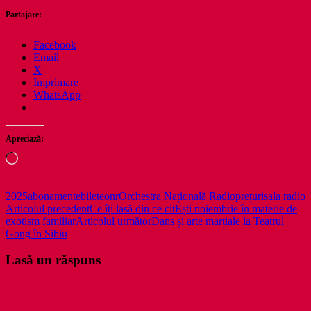
Partajare:
Facebook
Email
X
Imprimare
WhatsApp
Apreciază:
Încarc...
2025
abonamente
bilete
onr
Orchestra Națională Radio
prețuri
sala radio
Navigare
Articolul precedent
Ce îți lasă din ce citEști noiembrie în materie de
exotism familiar
Articolul următor
Dans și arte marțiale la Teatrul
în
Gong în Sibiu
articole
Lasă un răspuns