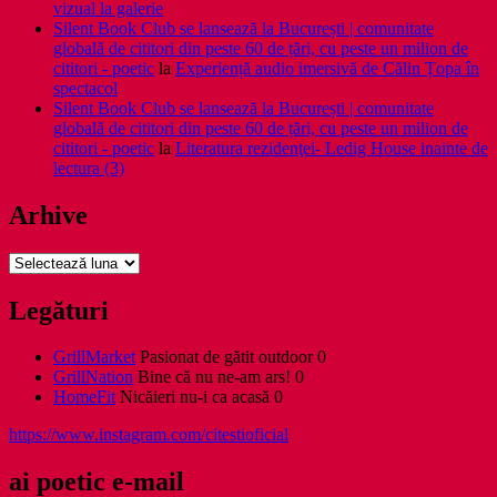
vizual la galerie
Silent Book Club se lansează la București | comunitate
globală de cititori din peste 60 de țări, cu peste un milion de
cititori - poetic
la
Experiență audio imersivă de Călin Țopa în
spectacol
Silent Book Club se lansează la București | comunitate
globală de cititori din peste 60 de țări, cu peste un milion de
cititori - poetic
la
Literatura rezidenţei- Ledig House inainte de
lectura (3)
Arhive
Arhive
Legături
GrillMarket
Pasionat de gătit outdoor 0
GrillNation
Bine că nu ne-am ars! 0
HomeFit
Nicăieri nu-i ca acasă 0
https://www.instagram.com/citestioficial
ai poetic e-mail