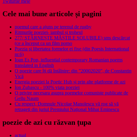
Twiturile mele
Cele mai bune articole și pagini
poemul care a ajuns pe terenul de rugby
Ritmurile poeziei- iambul și troheul
277/ STÂRNEȘTE MĂȘTILE SOLUBILE) sms descărcat
(ce a început ca un film porno
Poezia şi libertatea formelor ei fixe (din Poesis International
nr.6)
Ioan Es Pop, influential contemporary Romanian poems
translated in English
O poezie care îți dă întâlnire: din ”20002020”, de Constantin
Vică
Energia poeziei la Poetic Hub și prin alte platforme de azi
Ion Zubascu - 100% viata poeziei
O privire necesara asupra poemelor comuniste publicate de
Gellu Naum
Cu respect, Domnule Nicolae Manolescu vă rog să vă
retrageţi din juriul Premiului Naţional Mihai Eminescu
poezie de azi cu răzvan ţupa
actual