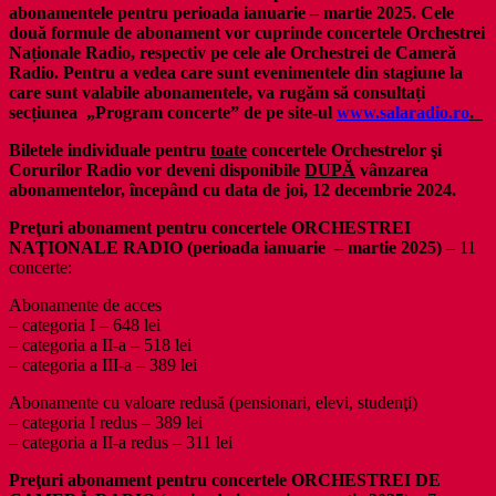
abonamentele pentru perioada ianuarie – martie 2025.
Cele
două formule de abonament vor cuprinde concertele Orchestrei
Naționale Radio, respectiv pe cele ale Orchestrei de Cameră
Radio. Pentru a vedea care sunt evenimentele din stagiune la
care sunt valabile abonamentele, va rugăm să consultați
secțiunea „Program concerte” de pe site-ul
www.salaradio.ro
.
Biletele individuale pentru
toate
concertele Orchestrelor şi
Corurilor Radio vor deveni disponibile
DUPĂ
vânzarea
abonamentelor, începând cu data de joi, 12 decembrie 2024.
Preţuri abonament pentru concertele ORCHESTREI
NAŢIONALE RADIO (perioada ianuarie – martie 2025)
– 11
concerte:
Abonamente de acces
– categoria I – 648 lei
– categoria a II-a – 518 lei
– categoria a III-a – 389 lei
Abonamente cu valoare redusă (pensionari, elevi, studenţi)
– categoria I redus – 389 lei
– categoria a II-a redus – 311 lei
Preţuri abonament pentru concertele ORCHESTREI DE