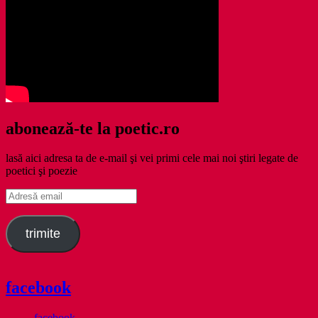
abonează-te la poetic.ro
lasă aici adresa ta de e-mail şi vei primi cele mai noi ştiri legate de
poetici şi poezie
Adresă
email
trimite
facebook
facebook