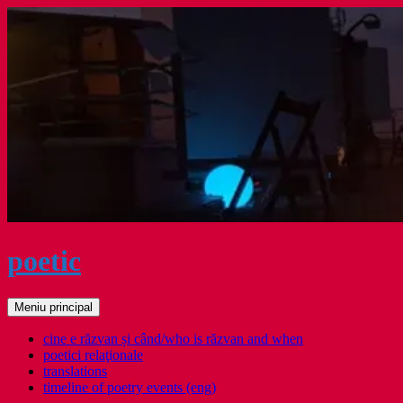
Sari
la
conținut
poetic
Caută
Meniu principal
cine e răzvan și când/who is răzvan and when
poetici relaţionale
translations
timeline of poetry events (eng)