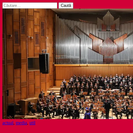
Caută
după:
actual
,
media
,
util