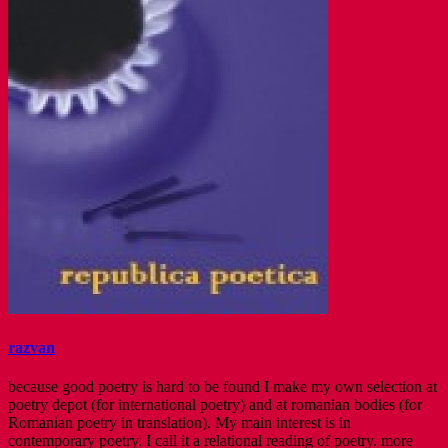
razvan
because good poetry is hard to be found I make my own selection at
poetry depot (for international poetry) and at romanian bodies (for
Romanian poetry in translation). My main interest is in
contemporary poetry. I call it a relational reading of poetry. more