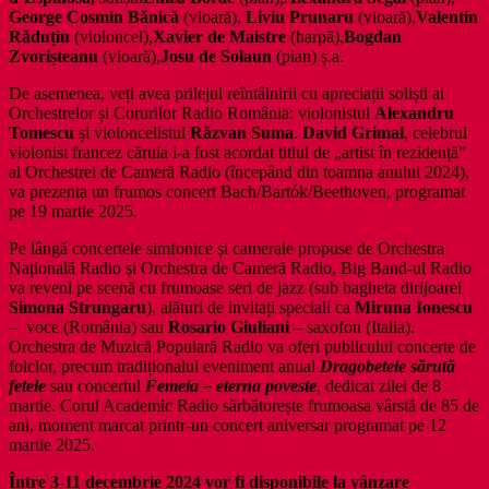
George Cosmin Bănică
(vioară),
Liviu Prunaru
(vioară),
Valentin
Răduțiu
(violoncel),
Xavier de Maistre
(harpă),
Bogdan
Zvorișteanu
(vioară),
Josu de Solaun
(pian) ș.a.
De asemenea, veți avea prilejul reîntâlnirii cu apreciații soliști ai
Orchestrelor și Corurilor Radio România: violonistul
Alexandru
Tomescu
și violoncelistul
Răzvan Suma
.
David Grimal
, celebrul
violonist francez căruia i-a fost acordat titlul de „artist în rezidență”
al Orchestrei de Cameră Radio (începând din toamna anului 2024),
va prezenta un frumos concert Bach/Bartók/Beethoven, programat
pe 19 martie 2025.
Pe lângă concertele simfonice și camerale propuse de Orchestra
Națională Radio și Orchestra de Cameră Radio, Big Band-ul Radio
va reveni pe scenă cu frumoase seri de jazz (sub bagheta dirijoarei
Simona Strungaru
), alături de invitați speciali ca
Miruna Ionescu
– voce (România) sau
Rosario Giuliani
– saxofon (Italia).
Orchestra de Muzică Populară Radio va oferi publicului concerte de
folclor, precum tradiționalul eveniment anual
Dragobetele sărută
fetele
sau concertul
Femeia – eterna poveste
, dedicat zilei de 8
martie. Corul Academic Radio sărbătorește frumoasa vârstă de 85 de
ani, moment marcat printr-un concert aniversar programat pe 12
martie 2025.
Între 3-11 decembrie
2024
vor fi disponibile la vânzare