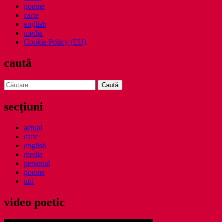
poeme
carte
english
media
Cookie Policy (EU)
caută
Caută
după:
secţiuni
actual
carte
english
media
personal
poeme
util
video poetic