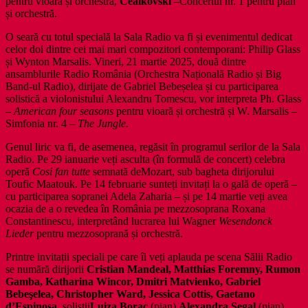
pentru vioară și orchestră,
Ceaikovski
–Concertul nr. 1 pentru pian
și orchestră.
O seară cu totul specială la Sala Radio va fi și evenimentul dedicat
celor doi dintre cei mai mari compozitori contemporani: Philip Glass
și Wynton Marsalis. Vineri, 21 martie 2025, două dintre
ansamblurile Radio România (Orchestra Națională Radio și Big
Band-ul Radio), dirijate de Gabriel Bebeșelea și cu participarea
solistică a violonistului Alexandru Tomescu, vor interpreta Ph. Glass
–
American four seasons
pentru vioară și orchestră și W. Marsalis –
Simfonia nr. 4 –
The Jungle.
Genul liric va fi, de asemenea, regăsit în programul serilor de la Sala
Radio. Pe 29 ianuarie veți asculta (în formulă de concert) celebra
operă
Cosi fan tutte
semnată deMozart, sub bagheta dirijorului
Toufic Maatouk. Pe 14 februarie sunteți invitați la o gală de operă –
cu participarea sopranei Adela Zaharia – și pe 14 martie veți avea
ocazia de a o revedea în România pe mezzosoprana Roxana
Constantinescu, interpretând lucrarea lui Wagner
Wesendonck
Lieder
pentru mezzosoprană și orchestră.
Printre invitații speciali pe care îi veți aplauda pe scena Sălii Radio
se numără dirijorii
Cristian Mandeal, Matthias Foremny, Rumon
Gamba, Katharina Wincor, Dmitri Matvienko, Gabriel
Bebeşelea, Christopher Ward, Jessica Cottis,
Gaetano
d’Espinosa,
soliștii
Luiza Borac
(pian),
Alexandra Segal
(pian),