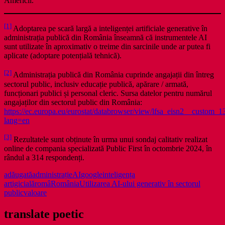
Americii.
[1]
Adoptarea pe scară largă a inteligenței artificiale generative în
administrația publică din România înseamnă că instrumentele AI
sunt utilizate în aproximativ o treime din sarcinile unde ar putea fi
aplicate (adoptare potențială tehnică).
[2]
Administrația publică din România cuprinde angajații din întreg
sectorul public, inclusiv educație publică, apărare / armată,
funcționari publici și personal cleric. Sursa datelor pentru numărul
angajaților din sectorul public din România:
https://ec.europa.eu/eurostat/databrowser/view/lfsa_eisn2__custom_1
lang=en
[3]
Rezultatele sunt obținute în urma unui sondaj calitativ realizat
online de compania specializată Public First în octombrie 2024, în
rândul a 314 respondenți.
adăugată
administrație
AI
google
inteligența
artigicială
româ
România
Utilizarea AI-ului generativ în sectorul
public
valoare
translate poetic