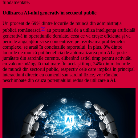
fundamentate.
Utilizarea AI-ului generativ în sectorul public
Un procent de 69% dintre locurile de muncă din administrația
[2]
publică românească
au potențialul de a utiliza inteligența artificială
generativă în operațiunile derulate, ceea ce va crește eficiența și va
permite angajaților să se concentreze pe rezolvarea problemelor
complexe, se arată în concluziile raportului. În plus, 8% dintre
locurile de muncă pot beneficia de automatizarea prin AI a peste
jumătate din sarcinile curente, eliberând astfel timp pentru activități
cu valoare adăugată mai mare. În același timp, 24% dintre locurile
de muncă din sectorul public, respectiv cele care implică în principal
interacțiuni directe cu oamenii sau sarcini fizice, vor rămâne
neschimbate din cauza potențialului redus de utilizare a AI.