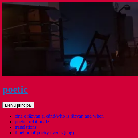
Sari
la
conținut
poetic
Caută
Meniu principal
cine e răzvan și când/who is răzvan and when
poetici relaţionale
translations
timeline of poetry events (eng)