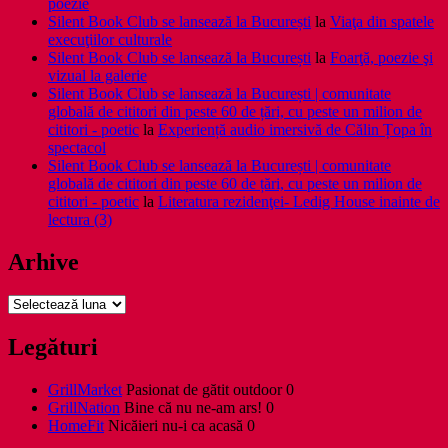
poezie
Silent Book Club se lansează la București
la
Viaţa din spatele
execuţiilor culturale
Silent Book Club se lansează la București
la
Foarţă, poezie şi
vizual la galerie
Silent Book Club se lansează la București | comunitate
globală de cititori din peste 60 de țări, cu peste un milion de
cititori - poetic
la
Experiență audio imersivă de Călin Țopa în
spectacol
Silent Book Club se lansează la București | comunitate
globală de cititori din peste 60 de țări, cu peste un milion de
cititori - poetic
la
Literatura rezidenţei- Ledig House inainte de
lectura (3)
Arhive
Arhive
Legături
GrillMarket
Pasionat de gătit outdoor 0
GrillNation
Bine că nu ne-am ars! 0
HomeFit
Nicăieri nu-i ca acasă 0