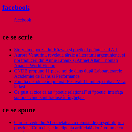
facebook
facebook
ce se scrie
Story time poezia lui Răzvan și poeticul pe înțelesul A.I.
Aurora Venturini, revelația târzie a literaturii argentiniene, și
noi traduceri din Annie Ernaux și Ahmet Altan – noutăți
Anansi. World Fiction
CNDB propune 11 piese noi de dans după Laboaratoarele
Academiei de Dans și Performance
Familia ne aduce împreună! Festivalul familiei, ediția a VI-a,
la Iași
Ce gust ai zice că au ”poetic relațional” și ”poetic. interfața
sonoră” când sunt traduse în înghețată
ce se spune
Cum se vede din AI societatea cu demisii de președinți prin
poezie
la
Cum citește inteligența artificială două volume cu