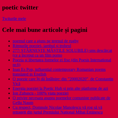
poetic twitter
Twiturile mele
Cele mai bune articole și pagini
poemul care a ajuns pe terenul de rugby
Ritmurile poeziei- iambul și troheul
277/ STÂRNEȘTE MĂȘTILE SOLUBILE) sms descărcat
(ce a început ca un film porno
Poezia şi libertatea formelor ei fixe (din Poesis International
nr.6)
Ioan Es Pop, influential contemporary Romanian poems
translated in English
O poezie care îți dă întâlnire: din ”20002020”, de Constantin
Vică
Energia poeziei la Poetic Hub și prin alte platforme de azi
Ion Zubascu - 100% viata poeziei
O privire necesara asupra poemelor comuniste publicate de
Gellu Naum
Cu respect, Domnule Nicolae Manolescu vă rog să vă
retrageţi din juriul Premiului Naţional Mihai Eminescu