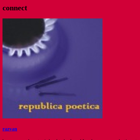
connect
razvan