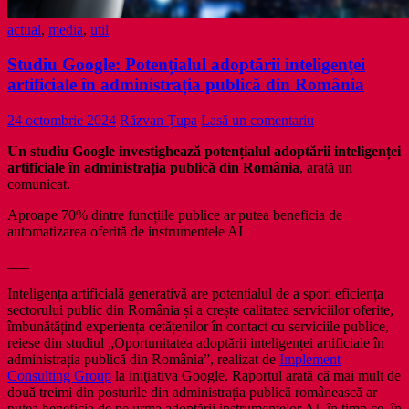
actual
,
media
,
util
Studiu Google: Potențialul adoptării inteligenței
artificiale în administrația publică din România
24 octombrie 2024
Răzvan Țupa
Lasă un comentariu
Un studiu Google investighează potențialul adoptării inteligenței
artificiale în administrația publică din România
, arată un
comunicat.
Aproape 70% dintre funcțiile publice ar putea beneficia de
automatizarea oferită de instrumentele AI
___
Inteligența artificială generativă are potențialul de a spori eficiența
sectorului public din România și a crește calitatea serviciilor oferite,
îmbunătățind experiența cetățenilor în contact cu serviciile publice,
reiese din studiul „Oportunitatea adoptării inteligenței artificiale în
administrația publică din România”, realizat de
Implement
Consulting Group
la iniţiativa Google. Raportul arată că mai mult de
două treimi din posturile din administrația publică românească ar
putea beneficia de pe urma adoptării instrumentelor AI, în timp ce, în