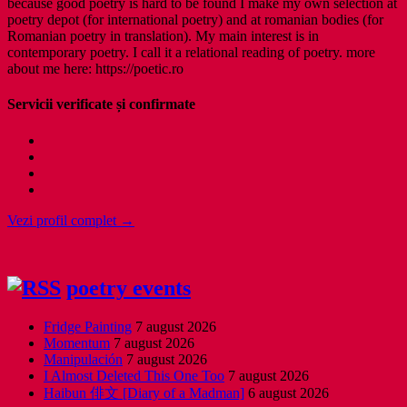
because good poetry is hard to be found I make my own selection at
poetry depot (for international poetry) and at romanian bodies (for
Romanian poetry in translation). My main interest is in
contemporary poetry. I call it a relational reading of poetry. more
about me here: https://poetic.ro
Servicii verificate și confirmate
Vezi profil complet →
poetry events
Fridge Painting
7 august 2026
Momentum
7 august 2026
Manipulación
7 august 2026
I Almost Deleted This One Too
7 august 2026
Haibun 俳文 [Diary of a Madman]
6 august 2026