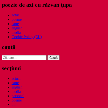
poezie de azi cu răzvan ţupa
actual
poeme
carte
english
media
Cookie Policy (EU)
caută
Caută
după:
secţiuni
actual
carte
english
media
personal
poeme
util