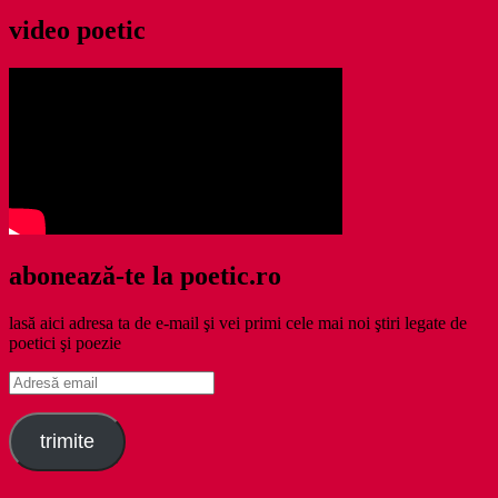
video poetic
abonează-te la poetic.ro
lasă aici adresa ta de e-mail şi vei primi cele mai noi ştiri legate de
poetici şi poezie
Adresă
email
trimite