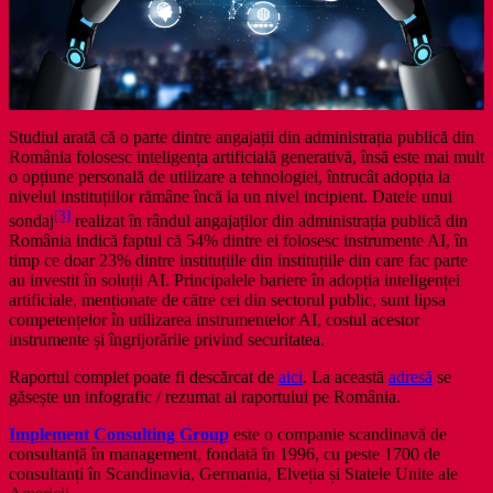
Studiul arată că o parte dintre angajații din administrația publică din
România folosesc inteligența artificială generativă, însă este mai mult
o opțiune personală de utilizare a tehnologiei, întrucât adopția la
nivelul instituțiilor rămâne încă la un nivel incipient. Datele unui
[3]
sondaj
realizat în rândul angajaților din administrația publică din
România indică faptul că 54% dintre ei folosesc instrumente AI, în
timp ce doar 23% dintre instituțiile din instituțiile din care fac parte
au investit în soluții AI. Principalele bariere în adopția inteligenței
artificiale, menționate de către cei din sectorul public, sunt lipsa
competențelor în utilizarea instrumentelor AI, costul acestor
instrumente și îngrijorările privind securitatea.
Raportul complet poate fi descărcat de
aici
. La această
adresă
se
găsește un infografic / rezumat al raportului pe România.
Implement Consulting Group
este o companie scandinavă de
consultanță în management, fondată în 1996, cu peste 1700 de
consultanți în Scandinavia, Germania, Elveția și Statele Unite ale