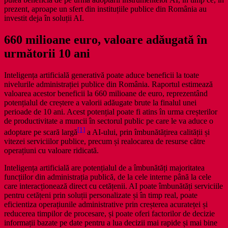
prezent, aproape un sfert din instituțiile publice din România au
investit deja în soluții AI.
660 milioane euro, valoare adăugată în
următorii 10 ani
Inteligența artificială generativă poate aduce beneficii la toate
nivelurile administrației publice din România. Raportul estimează
valoarea acestor beneficii la 660 milioane de euro, reprezentând
potențialul de creștere a valorii adăugate brute la finalul unei
perioade de 10 ani. Acest potențial poate fi atins în urma creșterilor
de productivitate a muncii în sectorul public pe care le va aduce o
[1]
adoptare pe scară largă
a AI-ului, prin îmbunătățirea calității și
vitezei serviciilor publice, precum și realocarea de resurse către
operațiuni cu valoare ridicată.
Inteligența artificială are potențialul de a îmbunătăți majoritatea
funcțiilor din administrația publică, de la cele interne până la cele
care interacționează direct cu cetățenii. AI poate îmbunătăți serviciile
pentru cetățeni prin soluții personalizate și în timp real, poate
eficientiza operațiunile administrative prin creșterea acurateței și
reducerea timpilor de procesare, și poate oferi factorilor de decizie
informații bazate pe date pentru a lua decizii mai rapide și mai bine