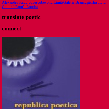
Alexandru Radu popescu
beyond Limits
Galeria Brâncuși
icr
Institutul
Cultural Român
Londra
translate poetic
connect