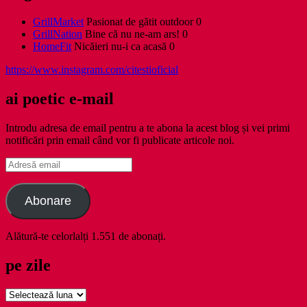
GrillMarket
Pasionat de gătit outdoor 0
GrillNation
Bine că nu ne-am ars! 0
HomeFit
Nicăieri nu-i ca acasă 0
https://www.instagram.com/citestioficial
ai poetic e-mail
Introdu adresa de email pentru a te abona la acest blog și vei primi
notificări prin email când vor fi publicate articole noi.
Adresă
email
Abonare
Alătură-te celorlalți 1.551 de abonați.
pe zile
pe
zile