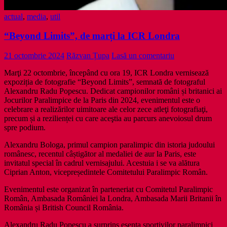
actual
,
media
,
util
“Beyond Limits”, de marți la ICR Londra
21 octombrie 2024
Răzvan Țupa
Lasă un comentariu
Marţi 22 octombrie, începând cu ora 19, ICR Londra vernisează
expoziția de fotografie “Beyond Limits”, semnată de fotograful
Alexandru Radu Popescu. Dedicat campionilor români și britanici ai
Jocurilor Paralimpice de la Paris din 2024, evenimentul este o
celebrare a realizărilor uimitoare ale celor zece atleţi fotografiaţi,
precum și a rezilienței cu care aceştia au parcurs anevoiosul drum
spre podium.
Alexandru Bologa, primul campion paralimpic din istoria judoului
românesc, recentul câștigător al medaliei de aur la Paris, este
invitatul special în cadrul vernisajului. Acestuia i se va alătura
Ciprian Anton, vicepreședintele Comitetului Paralimpic Român.
Evenimentul este organizat în parteneriat cu Comitetul Paralimpic
Român, Ambasada României la Londra, Ambasada Marii Britanii în
România și British Council România.
Alexandru Radu Popescu a surprins esența sportivilor paralimpici