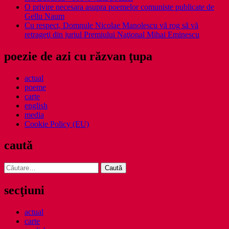
O privire necesara asupra poemelor comuniste publicate de
Gellu Naum
Cu respect, Domnule Nicolae Manolescu vă rog să vă
retrageţi din juriul Premiului Naţional Mihai Eminescu
poezie de azi cu răzvan ţupa
actual
poeme
carte
english
media
Cookie Policy (EU)
caută
Caută
după:
secţiuni
actual
carte