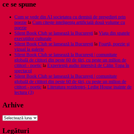
ce se spune
Cum se vede din AI societatea cu demisii de președinți prin
poezie
la
Cum citește inteligența artificială două volume cu
poezie
Silent Book Club se lansează la București
la
Viaţa din spatele
execuţiilor culturale
Silent Book Club se lansează la București
la
Foarţă, poezie şi
vizual la galerie
Silent Book Club se lansează la București | comunitate
globală de cititori din peste 60 de țări, cu peste un milion de
cititori - poetic
la
Experiență audio imersivă de Călin Țopa în
spectacol
Silent Book Club se lansează la București | comunitate
globală de cititori din peste 60 de țări, cu peste un milion de
cititori - poetic
la
Literatura rezidenţei- Ledig House inainte de
lectura (3)
Arhive
Arhive
Legături