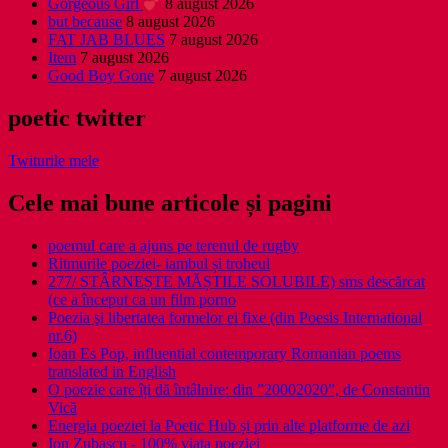
Gorgeous Girl
8 august 2026
but because
8 august 2026
FAT JAB BLUES
7 august 2026
Item
7 august 2026
Good Boy Gone
7 august 2026
poetic twitter
Twiturile mele
Cele mai bune articole și pagini
poemul care a ajuns pe terenul de rugby
Ritmurile poeziei- iambul și troheul
277/ STÂRNEȘTE MĂȘTILE SOLUBILE) sms descărcat
(ce a început ca un film porno
Poezia şi libertatea formelor ei fixe (din Poesis International
nr.6)
Ioan Es Pop, influential contemporary Romanian poems
translated in English
O poezie care îți dă întâlnire: din ”20002020”, de Constantin
Vică
Energia poeziei la Poetic Hub și prin alte platforme de azi
Ion Zubascu - 100% viata poeziei