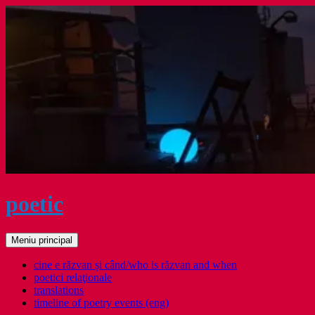
Sari
la
conținut
poetic
Caută
Meniu principal
cine e răzvan și când/who is răzvan and when
poetici relaţionale
translations
timeline of poetry events (eng)