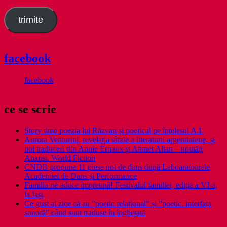
email
trimite
facebook
facebook
ce se scrie
Story time poezia lui Răzvan și poeticul pe înțelesul A.I.
Aurora Venturini, revelația târzie a literaturii argentiniene, și
noi traduceri din Annie Ernaux și Ahmet Altan – noutăți
Anansi. World Fiction
CNDB propune 11 piese noi de dans după Laboaratoarele
Academiei de Dans și Performance
Familia ne aduce împreună! Festivalul familiei, ediția a VI-a,
la Iași
Ce gust ai zice că au ”poetic relațional” și ”poetic. interfața
sonoră” când sunt traduse în înghețată