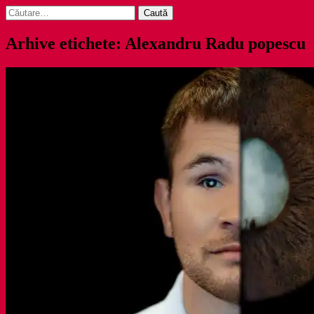
Caută
după:
Arhive etichete: Alexandru Radu popescu