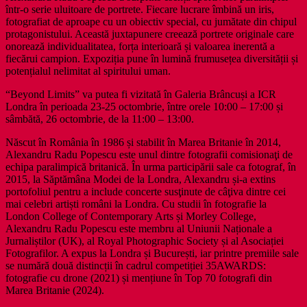
într-o serie uluitoare de portrete. Fiecare lucrare îmbină un iris,
fotografiat de aproape cu un obiectiv special, cu jumătate din chipul
protagonistului. Această juxtapunere creează portrete originale care
onorează individualitatea, forța interioară și valoarea inerentă a
fiecărui campion. Expoziția pune în lumină frumusețea diversității și
potențialul nelimitat al spiritului uman.
“Beyond Limits” va putea fi vizitată în Galeria Brâncuși a ICR
Londra în perioada 23-25 ​​octombrie, între orele 10:00 – 17:00 și
sâmbătă, 26 octombrie, de la 11:00 – 13:00.
Născut în România în 1986 și stabilit în Marea Britanie în 2014,
Alexandru Radu Popescu este unul dintre fotografii comisionaţi de
echipa paralimpică britanică. În urma participării sale ca fotograf, în
2015, la Săptămâna Modei de la Londra, Alexandru și-a extins
portofoliul pentru a include concerte susţinute de câţiva dintre cei
mai celebri artiști români la Londra. Cu studii în fotografie la
London College of Contemporary Arts și Morley College,
Alexandru Radu Popescu este membru al Uniunii Naționale a
Jurnaliștilor (UK), al Royal Photographic Society și al Asociației
Fotografilor. A expus la Londra și București, iar printre premiile sale
se numără două distincții în cadrul competiției 35AWARDS:
fotografie cu drone (2021) și mențiune în Top 70 fotografi din
Marea Britanie (2024).