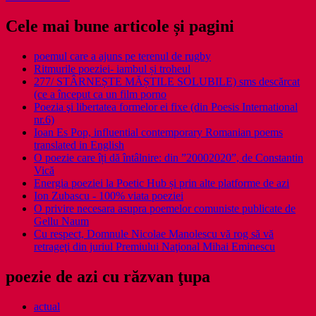
Cele mai bune articole și pagini
poemul care a ajuns pe terenul de rugby
Ritmurile poeziei- iambul și troheul
277/ STÂRNEȘTE MĂȘTILE SOLUBILE) sms descărcat
(ce a început ca un film porno
Poezia şi libertatea formelor ei fixe (din Poesis International
nr.6)
Ioan Es Pop, influential contemporary Romanian poems
translated in English
O poezie care îți dă întâlnire: din ”20002020”, de Constantin
Vică
Energia poeziei la Poetic Hub și prin alte platforme de azi
Ion Zubascu - 100% viata poeziei
O privire necesara asupra poemelor comuniste publicate de
Gellu Naum
Cu respect, Domnule Nicolae Manolescu vă rog să vă
retrageţi din juriul Premiului Naţional Mihai Eminescu
poezie de azi cu răzvan ţupa
actual