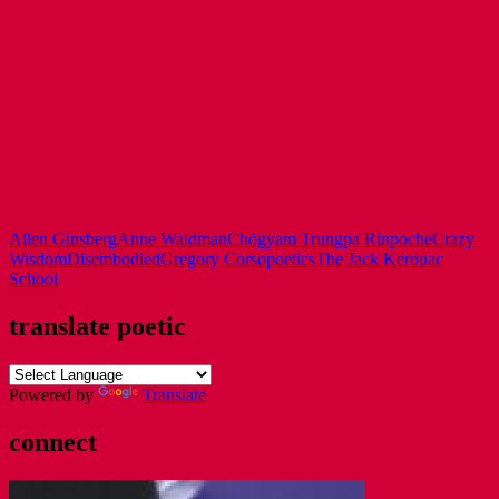
Allen Ginsberg
Anne Waldman
Chögyam Trungpa Rinpoche
Crazy
Wisdom
Disembodied
Gregory Corso
poetics
The Jack Kerouac
School
translate poetic
Powered by
Translate
connect