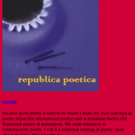
razvan
because good poetry is hard to be found I make my own selection at
poetry depot (for international poetry) and at romanian bodies (for
Romanian poetry in translation). My main interest is in
contemporary poetry. I call it a relational reading of poetry. more
about me here: https://poetic.ro