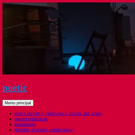
Sari
la
conținut
poetic
Caută
Meniu principal
cine e răzvan și când/who is răzvan and when
poetici relaţionale
translations
timeline of poetry events (eng)