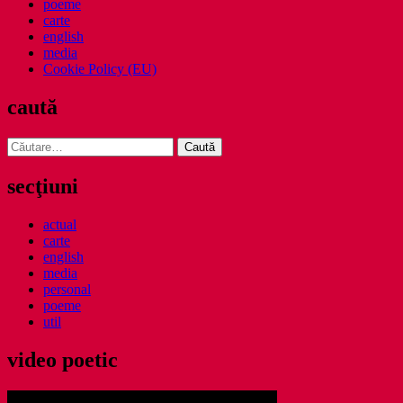
poeme
carte
english
media
Cookie Policy (EU)
caută
Caută
după:
secţiuni
actual
carte
english
media
personal
poeme
util
video poetic