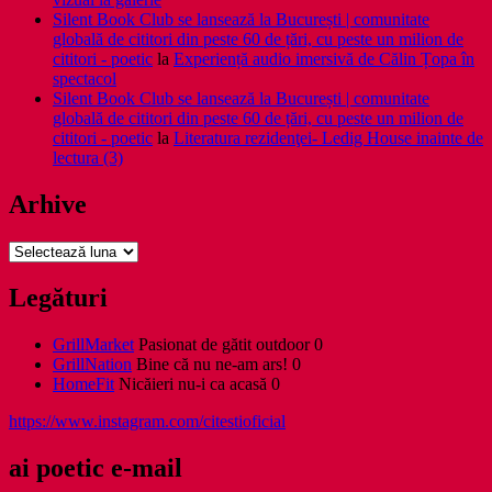
Silent Book Club se lansează la București | comunitate
globală de cititori din peste 60 de țări, cu peste un milion de
cititori - poetic
la
Experiență audio imersivă de Călin Țopa în
spectacol
Silent Book Club se lansează la București | comunitate
globală de cititori din peste 60 de țări, cu peste un milion de
cititori - poetic
la
Literatura rezidenţei- Ledig House inainte de
lectura (3)
Arhive
Arhive
Legături
GrillMarket
Pasionat de gătit outdoor 0
GrillNation
Bine că nu ne-am ars! 0
HomeFit
Nicăieri nu-i ca acasă 0
https://www.instagram.com/citestioficial
ai poetic e-mail