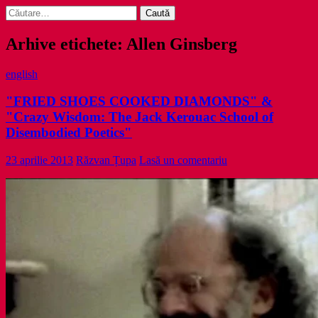
Caută
după:
Arhive etichete: Allen Ginsberg
english
"FRIED SHOES COOKED DIAMONDS" &
"Crazy Wisdom: The Jack Kerouac School of
Disembodied Poetics"
23 aprilie 2013
Răzvan Țupa
Lasă un comentariu