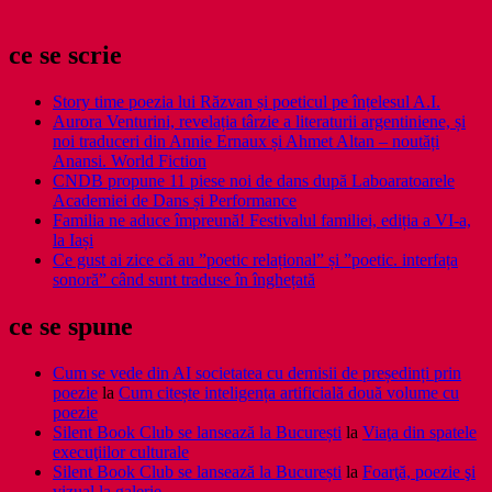
ce se scrie
Story time poezia lui Răzvan și poeticul pe înțelesul A.I.
Aurora Venturini, revelația târzie a literaturii argentiniene, și
noi traduceri din Annie Ernaux și Ahmet Altan – noutăți
Anansi. World Fiction
CNDB propune 11 piese noi de dans după Laboaratoarele
Academiei de Dans și Performance
Familia ne aduce împreună! Festivalul familiei, ediția a VI-a,
la Iași
Ce gust ai zice că au ”poetic relațional” și ”poetic. interfața
sonoră” când sunt traduse în înghețată
ce se spune
Cum se vede din AI societatea cu demisii de președinți prin
poezie
la
Cum citește inteligența artificială două volume cu
poezie
Silent Book Club se lansează la București
la
Viaţa din spatele
execuţiilor culturale
Silent Book Club se lansează la București
la
Foarţă, poezie şi
vizual la galerie