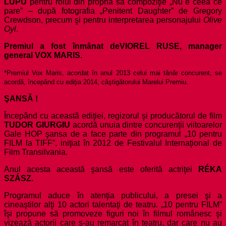
LUPU
pentru rolul din propria sa compoziţie „Nu e ceea ce
pare” – după fotografia „Penitent Daughter” de Gregory
Crewdson, precum şi pentru interpretarea personajului
Olive
Oyl
.
Premiul a fost înmânat de
VIOREL RUSE, manager
general VOX MARIS.
*Premiul Vox Maris, acordat în anul 2013 celui mai tânăr concurent, se
acordă, începând cu ediţia 2014, câştigătorului Marelui Premiu.
ŞANSĂ !
Începând cu această ediţiei, regizorul şi producătorul de film
TUDOR GIURGIU
acordă unuia dintre concurenţii viitoarelor
Gale HOP şansa de a face parte din programul „
10 pentru
FILM la TIFF”, iniţiat în 2012 de Festivalul Internaţional de
Film Transilvania.
Anul acesta această şansă este oferită actriţei
RÉKA
SZÁSZ.
Programul aduce în atenţia publicului, a presei şi a
cineaştilor alţi 10 actori talentaţi de teatru. „10 pentru FILM”
îşi propune să promoveze figuri noi în filmul românesc şi
vizează actorii care s-au remarcat în teatru, dar care nu au