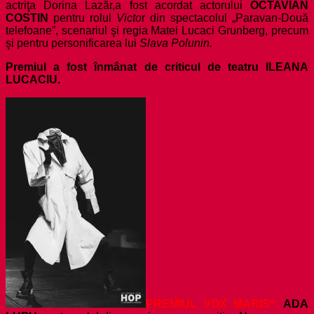
actriţa Dorina Lazăr,
a fost acordat actorului
OCTAVIAN
COSTIN
pentru rolul
Victo
r din spectacolul „Paravan-Două
telefoane”, scenariul şi regia Matei Lucaci Grunberg, precum
şi pentru personificarea lui
Slava Polunin.
Premiul a fost înmânat de criticul de teatru ILEANA
LUCACIU.
PREMIUL VOX MARIS*:
ADA