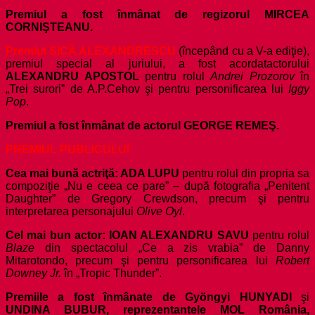
Premiul a fost înmânat de regizorul MIRCEA
CORNIŞTEANU.
Premiul SICĂ ALEXANDRESCU
(începând cu a V-a ediţie),
premiul special al juriului, a fost acordat
actorului
ALEXANDRU APOSTOL
pentru rolul
Andrei Prozorov
în
„Trei surori” de A.P.Cehov şi pentru personificarea lui
Iggy
Pop
.
Premiul a fost înmânat de actorul GEORGE REMEŞ.
PREMIUL PUBLICULUI
Cea mai bună actriţă: ADA LUPU
pentru rolul din propria sa
compoziţie „Nu e ceea ce pare” – după fotografia „Penitent
Daughter” de Gregory Crewdson, precum şi pentru
interpretarea personajului
Olive Oyl
.
Cel mai bun actor: IOAN ALEXANDRU SAVU
pentru rolul
Blaze
din spectacolul „Ce a zis vrabia” de Danny
Mitarotondo, precum şi pentru personificarea lui
Robert
Downey Jr.
în „Tropic Thunder”.
Premiile a fost înmânate de Gyöngyi HUNYADI
şi
UNDINA BUBUR, reprezentantele MOL România,