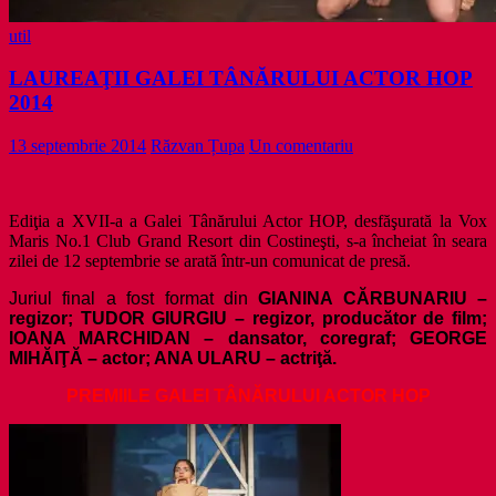
util
LAUREAŢII GALEI TÂNĂRULUI ACTOR HOP
2014
13 septembrie 2014
Răzvan Țupa
Un comentariu
Ediţia a XVII-a a Galei Tânărului Actor HOP, desfăşurată la Vox
Maris No.1 Club Grand Resort din Costineşti, s-a încheiat în seara
zilei de 12 septembrie se arată într-un comunicat de presă.
Juriul final a fost format din
GIANINA CĂRBUNARIU
–
regizor;
TUDOR GIURGIU
– regizor, producător de film
;
IOANA MARCHIDAN
– dansator, coregraf
; GEORGE
MIHĂIŢĂ
– actor
; ANA ULARU
– actriţă.
PREMIILE GALEI TÂNĂRULUI ACTOR HOP