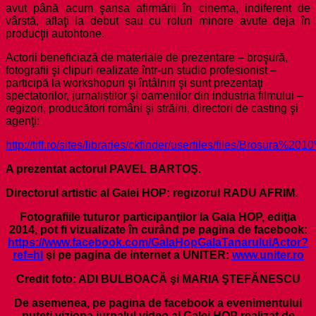
avut până acum şansa afirmării în cinema, indiferent de
vârstă, aflaţi la debut sau cu roluri minore avute deja în
producţii autohtone.
Actorii beneficiază de materiale de prezentare – broşură,
fotografii şi clipuri realizate într-un studio profesionist –
participă la workshopuri şi întâlniri şi sunt prezentaţi
spectatorilor, jurnaliștilor şi oamenilor din industria filmului –
regizori, producători români şi străini, directori de casting şi
agenţi:
http://tiff.ro/sites/libraries/ckfinder/userfiles/files/Brosura
A prezentat actorul PAVEL BARTOŞ.
Directorul artistic al Galei HOP: regizorul RADU AFRIM.
Fotografiile tuturor participanţilor la Gala HOP, ediţia
2014, pot fi vizualizate în curând pe pagina de facebook:
https://www.facebook.com/GalaHopGalaTanaruluiActor?
ref=hl
şi pe pagina de internet a UNITER:
www.uniter.ro
Credit foto: ADI BULBOACĂ şi MARIA ŞTEFĂNESCU
De asemenea, pe pagina de facebook a evenimentului
puteţi viziona jurnalul video al Galei HOP realizat de