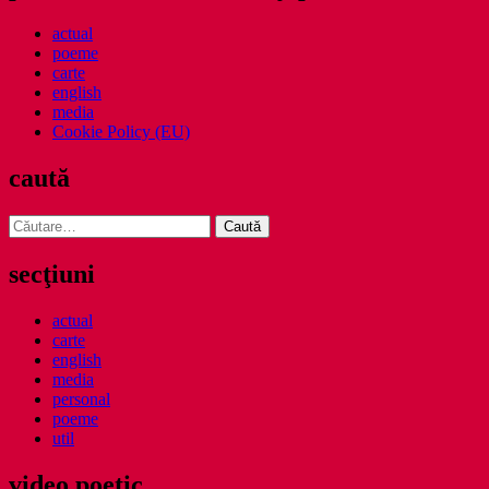
actual
poeme
carte
english
media
Cookie Policy (EU)
caută
Caută
după:
secţiuni
actual
carte
english
media
personal
poeme
util
video poetic