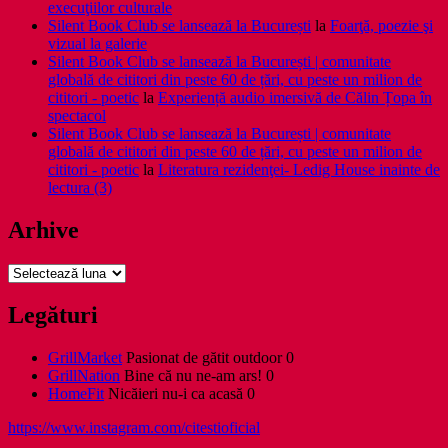
execuţiilor culturale
Silent Book Club se lansează la București
la
Foarţă, poezie şi
vizual la galerie
Silent Book Club se lansează la București | comunitate
globală de cititori din peste 60 de țări, cu peste un milion de
cititori - poetic
la
Experiență audio imersivă de Călin Țopa în
spectacol
Silent Book Club se lansează la București | comunitate
globală de cititori din peste 60 de țări, cu peste un milion de
cititori - poetic
la
Literatura rezidenţei- Ledig House inainte de
lectura (3)
Arhive
Arhive
Legături
GrillMarket
Pasionat de gătit outdoor 0
GrillNation
Bine că nu ne-am ars! 0
HomeFit
Nicăieri nu-i ca acasă 0
https://www.instagram.com/citestioficial