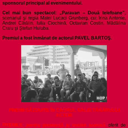
sponsorul principal al evenimentului.
Cel mai bun spectacol: „Paravan – Două telefoane”
,
scenariul şi regia Matei Lucaci Grunberg, cu: Irina Antonie,
Andrei Cătălin, Iulia Ciochină, Octavian Costin, Mădălina
Craiu şi Ştefan Huluba.
Premiul a fost înmânat de actorul PAVEL BARTOŞ.
PREMII GĂZDUITE ÎN CADRUL GALEI TÂNĂRULUI
ACTOR
PREMIUL pentru prestanţă şi rostire scenică
oferit de