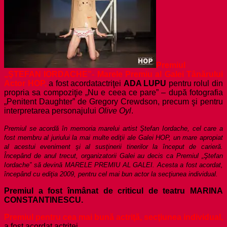
Premiul
„ŞTEFAN IORDACHE”- Marele Premiu al Galei Tânărului
Actor HOP,
a fost acordat
actriţei
ADA LUPU
pentru rolul din
propria sa compoziţie „Nu e ceea ce pare” – după fotografia
„Penitent Daughter” de Gregory Crewdson, precum şi pentru
interpretarea personajului
Olive Oyl
.
Premiul se acordă în memoria marelui artist Ştefan Iordache, cel care a
fost membru al juriului la mai multe ediţii ale Galei HOP, un mare apropiat
al acestui eveniment şi al susţinerii tinerilor la început de carieră.
Începând de anul trecut, organizatorii Galei au decis ca Premiul „Ştefan
Iordache” să devină MARELE PREMIU AL GALEI. Acesta a fost acordat,
începând cu ediţia 2009, pentru cel mai bun actor la secţiunea individual.
Premiul a fost înmânat de criticul de teatru MARINA
CONSTANTINESCU.
Premiul pentru cea mai bună actriţă, secţiunea individual,
a fost acordat actriţei