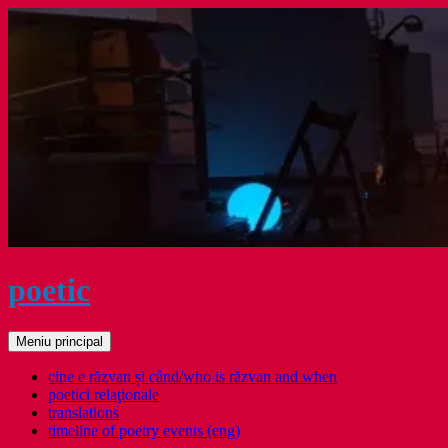
Sari
la
conținut
poetic
Caută
Meniu principal
cine e răzvan și când/who is răzvan and when
poetici relaţionale
translations
timeline of poetry events (eng)