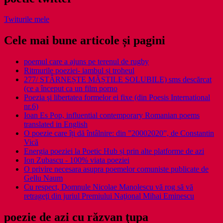
Twiturile mele
Cele mai bune articole și pagini
poemul care a ajuns pe terenul de rugby
Ritmurile poeziei- iambul și troheul
277/ STÂRNEȘTE MĂȘTILE SOLUBILE) sms descărcat
(ce a început ca un film porno
Poezia şi libertatea formelor ei fixe (din Poesis International
nr.6)
Ioan Es Pop, influential contemporary Romanian poems
translated in English
O poezie care îți dă întâlnire: din ”20002020”, de Constantin
Vică
Energia poeziei la Poetic Hub și prin alte platforme de azi
Ion Zubascu - 100% viata poeziei
O privire necesara asupra poemelor comuniste publicate de
Gellu Naum
Cu respect, Domnule Nicolae Manolescu vă rog să vă
retrageţi din juriul Premiului Naţional Mihai Eminescu
poezie de azi cu răzvan ţupa