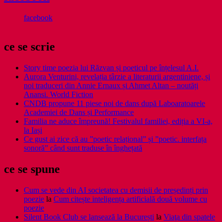
facebook
ce se scrie
Story time poezia lui Răzvan și poeticul pe înțelesul A.I.
Aurora Venturini, revelația târzie a literaturii argentiniene, și
noi traduceri din Annie Ernaux și Ahmet Altan – noutăți
Anansi. World Fiction
CNDB propune 11 piese noi de dans după Laboaratoarele
Academiei de Dans și Performance
Familia ne aduce împreună! Festivalul familiei, ediția a VI-a,
la Iași
Ce gust ai zice că au ”poetic relațional” și ”poetic. interfața
sonoră” când sunt traduse în înghețată
ce se spune
Cum se vede din AI societatea cu demisii de președinți prin
poezie
la
Cum citește inteligența artificială două volume cu
poezie
Silent Book Club se lansează la București
la
Viaţa din spatele