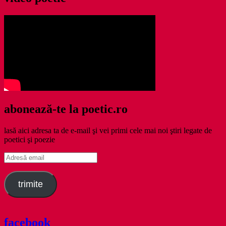
abonează-te la poetic.ro
lasă aici adresa ta de e-mail şi vei primi cele mai noi ştiri legate de
poetici şi poezie
Adresă
email
trimite
facebook